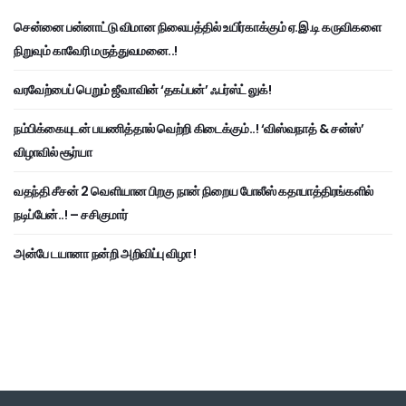
சென்னை பன்னாட்டு விமான நிலையத்தில் உயிர்காக்கும் ஏ.இ.டி கருவிகளை
நிறுவும் காவேரி மருத்துவமனை..!
வரவேற்பைப் பெறும் ஜீவாவின் ‘தகப்பன்’ ஃபர்ஸ்ட் லுக்!
நம்பிக்கையுடன் பயணித்தால் வெற்றி கிடைக்கும்..! ‘விஸ்வநாத் & சன்ஸ்’
விழாவில் சூர்யா
வதந்தி சீசன் 2 வெளியான பிறகு நான் நிறைய போலீஸ் கதாபாத்திரங்களில்
நடிப்பேன்..! – சசிகுமார்
அன்பே டயானா நன்றி அறிவிப்பு விழா !