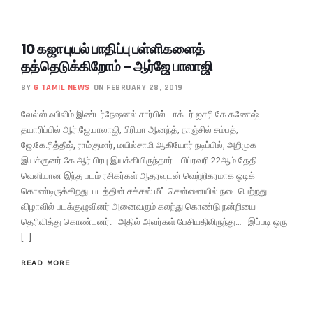
10 கஜா புயல் பாதிப்பு பள்ளிகளைத்
தத்தெடுக்கிறோம் – ஆர்ஜே பாலாஜி
BY
G TAMIL NEWS
ON FEBRUARY 28, 2019
வேல்ஸ் ஃபிலிம் இண்டர்நேஷனல் சார்பில் டாக்டர் ஐசரி கே கணேஷ்
தயாரிப்பில் ஆர்.ஜே.பாலாஜி, பிரியா ஆனந்த், நாஞ்சில் சம்பத்,
ஜே.கே.ரித்தீஷ், ராம்குமார், மயில்சாமி ஆகியோர் நடிப்பில், அறிமுக
இயக்குனர் கே.ஆர்.பிரபு இயக்கியிருந்தார். பிப்ரவரி 22ஆம் தேதி
வெளியான இந்த படம் ரசிகர்கள் ஆதரவுடன் வெற்றிகரமாக ஓடிக்
கொண்டிருக்கிறது. படத்தின் சக்சஸ் மீட் சென்னையில் நடைபெற்றது.
விழாவில் படக்குழுவினர் அனைவரும் கலந்து கொண்டு நன்றியை
தெரிவித்து கொண்டனர். அதில் அவர்கள் பேசியதிலிருந்து… இப்படி ஒரு
[…]
READ MORE