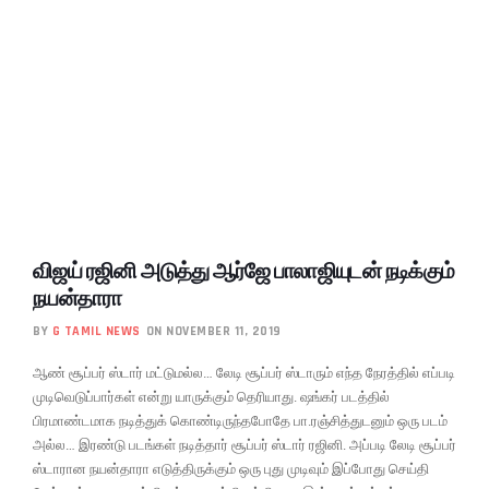
விஜய் ரஜினி அடுத்து ஆர்ஜே பாலாஜியுடன் நடிக்கும்
நயன்தாரா
BY
G TAMIL NEWS
ON NOVEMBER 11, 2019
ஆண் சூப்பர் ஸ்டார் மட்டுமல்ல… லேடி சூப்பர் ஸ்டாரும் எந்த நேரத்தில் எப்படி
முடிவெடுப்பார்கள் என்று யாருக்கும் தெரியாது. ஷங்கர் படத்தில்
பிரமாண்டமாக நடித்துக் கொண்டிருந்தபோதே பா.ரஞ்சித்துடனும் ஒரு படம்
அல்ல… இரண்டு படங்கள் நடித்தார் சூப்பர் ஸ்டார் ரஜினி. அப்படி லேடி சூப்பர்
ஸ்டாரான நயன்தாரா எடுத்திருக்கும் ஒரு புது முடிவும் இப்போது செய்தி