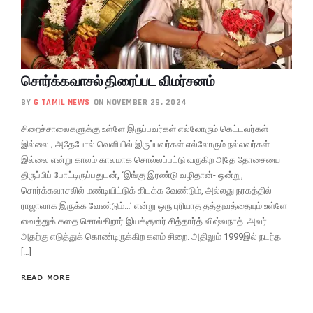
சொர்க்கவாசல் திரைப்பட விமர்சனம்
BY
G TAMIL NEWS
ON NOVEMBER 29, 2024
சிறைச்சாலைகளுக்கு உள்ளே இருப்பவர்கள் எல்லோரும் கெட்டவர்கள்
இல்லை ; அதேபோல் வெளியில் இருப்பவர்கள் எல்லோரும் நல்லவர்கள்
இல்லை என்று காலம் காலமாக சொல்லப்பட்டு வருகிற அதே தோசையை
திருப்பிப் போட்டிருப்பதுடன், ‘இங்கு இரண்டு வழிதான்- ஒன்று,
சொர்க்கவாசலில் மண்டியிட்டுக் கிடக்க வேண்டும், அல்லது நரகத்தில்
ராஜாவாக இருக்க வேண்டும்…’ என்று ஒரு புரியாத தத்துவத்தையும் உள்ளே
வைத்துக் கதை சொல்கிறார் இயக்குனர் சித்தார்த் விஷ்வநாத். அவர்
அதற்கு எடுத்துக் கொண்டிருக்கிற களம் சிறை. அதிலும் 1999இல் நடந்த
[…]
READ MORE