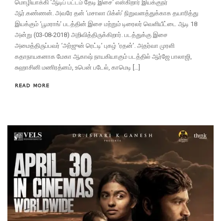
மொழியாக்கி ‘ஆடிப் பட்டம் தேடி இசை’ என்கிறார் இயக்குநர்
ஆர்.கண்ணன். அவரே தன் ‘மசாலா பிக்ஸ்’ நிறுவனத்துக்காக தயாரித்து
இயக்கும் ‘பூமராங்’ படத்தின் இசை மற்றும் டிரைலர் வெளியீட்டை ஆடி 18
அன்று (03-08-2018) அறிவித்திருக்கிறார். படத்துக்கு இசை
அமைத்திருப்பவர் ‘அர்ஜுன் ரெட்டி’ புகழ் ‘ரதன்’. அதர்வா முரளி
கதாநாயகனாக மேகா ஆகாஷ் நாயகியாகும் படத்தில் ஆர்ஜே பாலாஜி,
சுஹாசினி மணிரத்னம், உபென் படேல், காமெடி […]
READ MORE