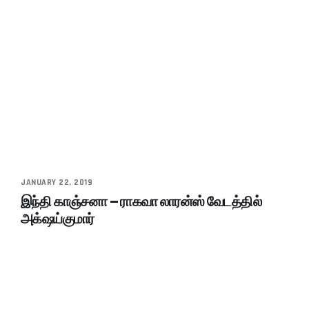
JANUARY 22, 2019
இந்தி காஞ்சனா – ராகவா லாரன்ஸ் வேடத்தில்
அக்‌ஷய்குமார்