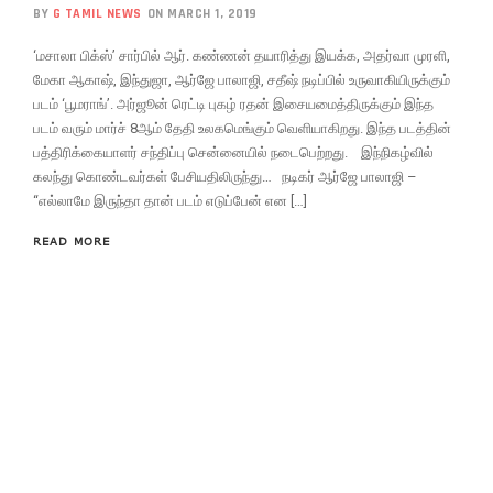
BY
G TAMIL NEWS
ON MARCH 1, 2019
‘மசாலா பிக்ஸ்’ சார்பில் ஆர். கண்ணன் தயாரித்து இயக்க, அதர்வா முரளி,
மேகா ஆகாஷ், இந்துஜா, ஆர்ஜே பாலாஜி, சதீஷ் நடிப்பில் உருவாகியிருக்கும்
படம் ‘பூமராங்’. அர்ஜூன் ரெட்டி புகழ் ரதன் இசையமைத்திருக்கும் இந்த
படம் வரும் மார்ச் 8ஆம் தேதி உலகமெங்கும் வெளியாகிறது. இந்த படத்தின்
பத்திரிக்கையாளர் சந்திப்பு சென்னையில் நடைபெற்றது. இந்நிகழ்வில்
கலந்து கொண்டவர்கள் பேசியதிலிருந்து… நடிகர் ஆர்ஜே பாலாஜி –
“எல்லாமே இருந்தா தான் படம் எடுப்பேன் என […]
READ MORE