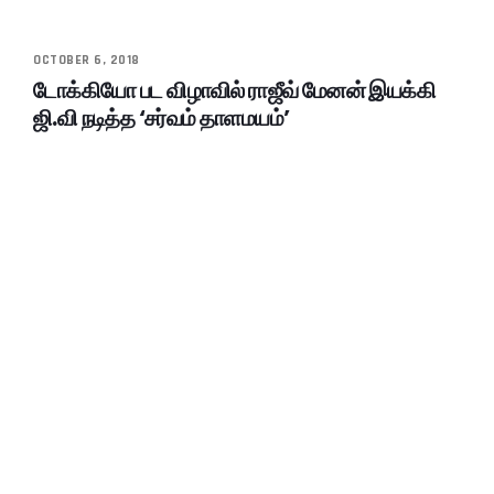
OCTOBER 6, 2018
டோக்கியோ பட விழாவில் ராஜீவ் மேனன் இயக்கி
ஜி.வி நடித்த ‘சர்வம் தாளமயம்’