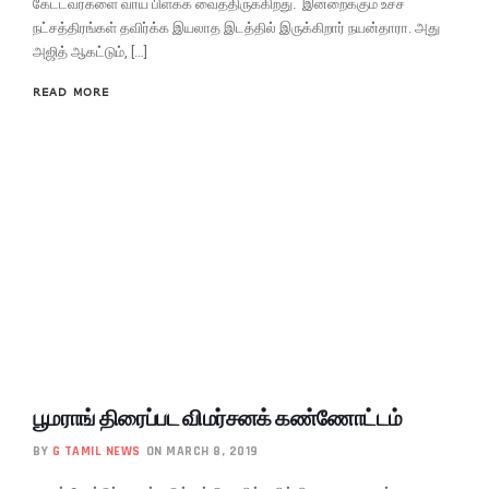
கேட்டவர்களை வாய் பிளக்க வைத்திருக்கிறது. இன்றைக்கும் உச்ச
நட்சத்திரங்கள் தவிர்க்க இயலாத இடத்தில் இருக்கிறார் நயன்தாரா. அது
அஜித் ஆகட்டும், […]
READ MORE
பூமராங் திரைப்பட விமர்சனக் கண்ணோட்டம்
BY
G TAMIL NEWS
ON MARCH 8, 2019