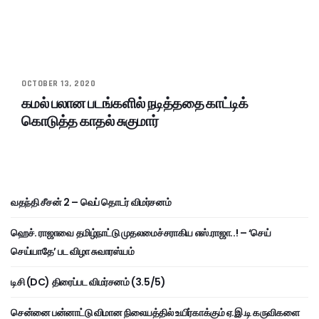
OCTOBER 13, 2020
கமல் பலான படங்களில் நடித்ததை காட்டிக்
கொடுத்த காதல் சுகுமார்
வதந்தி சீசன் 2 – வெப் தொடர் விமர்சனம்
ஹெச். ராஜாவை தமிழ்நாட்டு முதலமைச்சராகிய எஸ்.ராஜா..! – ‘செய்
செய்யாதே’ பட விழா சுவாரஸ்யம்
டிசி (DC) திரைப்பட விமர்சனம் (3.5/5)
சென்னை பன்னாட்டு விமான நிலையத்தில் உயிர்காக்கும் ஏ.இ.டி கருவிகளை