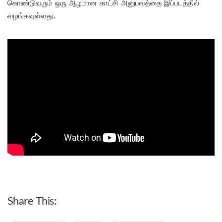
கொண்டுவரும் ஒரு ஆழமான காட்சி அனுபவத்தை இப்படத்தில்
வழங்கவுள்ளது.
Share This: