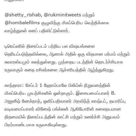
@shetty_rishab, @rukminitweets மற்றும்
@hombalefilms குழுவிற்கு மிகப்பெரிய வெற்றிக்காக
வாழ்த்துகள் எனப் பதிவிட்டுள்ளார்.
டிரெய்லரில் திரைப்படம் பற்றிய பல விஷயங்களை
தெரியப்படுத்தவில்லை, ஆனால் அதில் ஒரு விதமான மர்மம் மற்றும்
சுவாரஸ்யமும் கலந்துள்ளது. முந்தைய படத்தின் தொடர்ச்சியாக
உருவாகும் கதை ரசிகர்களை ஆச்சரியத்தில் ஆழ்த்துகிறது.
காந்தாரா: சேப்டர் 1 ஹோம்பாலே பிலிம்ஸ் நிறுவனத்தின்
மிகப்பெரிய முயற்சிகளில் ஒன்றாகும். இசையமைப்பாளர் B.
அஜனீஷ் லோக்நாத், ஒளிப்பதிவாளர் அரவிந்த் காஷ்யப், தயாரிப்பு
வடிவமைப்பாளர் வினேஷ் பங்க்லன் ஆகியோரின் கலைநயமான
திறமையில் திரைப்படத்தின் காட்சி மற்றும் உணர்ச்சி அனுபவம்
பிரம்மாண்டமாக உருவாகியுள்ளது.