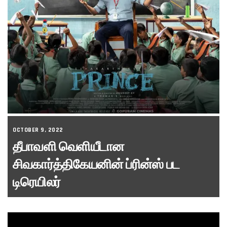
OCTOBER 9, 2022
தீபாவளி வெளியீடான
சிவகார்த்திகேயனின் ப்ரின்ஸ் பட
டிரெயிலர்