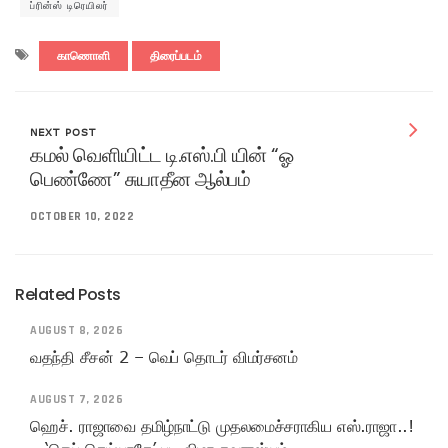
ப்ரின்ஸ் டிரெயிலர்
காணொளி
திரைப்படம்
NEXT POST
கமல் வெளியிட்ட டி.எஸ்.பி யின் “ஓ
பெண்ணே” சுயாதீன ஆல்பம்
OCTOBER 10, 2022
Related Posts
AUGUST 8, 2026
வதந்தி சீசன் 2 – வெப் தொடர் விமர்சனம்
AUGUST 7, 2026
ஹெச். ராஜாவை தமிழ்நாட்டு முதலமைச்சராகிய எஸ்.ராஜா..!