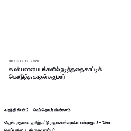
OCTOBER 13, 2020
கமல் பலான படங்களில் நடித்ததை காட்டிக்
கொடுத்த காதல் சுகுமார்
வதந்தி சீசன் 2 – வெப் தொடர் விமர்சனம்
ஹெச். ராஜாவை தமிழ்நாட்டு முதலமைச்சராகிய எஸ்.ராஜா..! – ‘செய்
செய்யாதே’ பட விழா சுவாரஸ்யம்