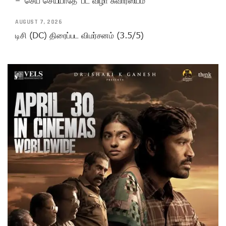
– ‘செய் செய்யாதே’ பட விழா சுவாரஸ்யம்
AUGUST 7, 2026
டிசி (DC) திரைப்பட விமர்சனம் (3.5/5)