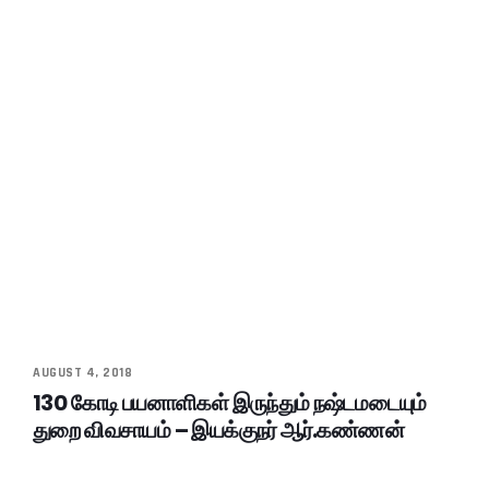
AUGUST 4, 2018
130 கோடி பயனாளிகள் இருந்தும் நஷ்டமடையும்
துறை விவசாயம் – இயக்குநர் ஆர்.கண்ணன்