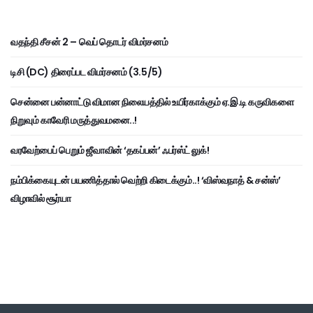
வதந்தி சீசன் 2 – வெப் தொடர் விமர்சனம்
டிசி (DC) திரைப்பட விமர்சனம் (3.5/5)
சென்னை பன்னாட்டு விமான நிலையத்தில் உயிர்காக்கும் ஏ.இ.டி கருவிகளை
நிறுவும் காவேரி மருத்துவமனை..!
வரவேற்பைப் பெறும் ஜீவாவின் ‘தகப்பன்’ ஃபர்ஸ்ட் லுக்!
நம்பிக்கையுடன் பயணித்தால் வெற்றி கிடைக்கும்..! ‘விஸ்வநாத் & சன்ஸ்’
விழாவில் சூர்யா