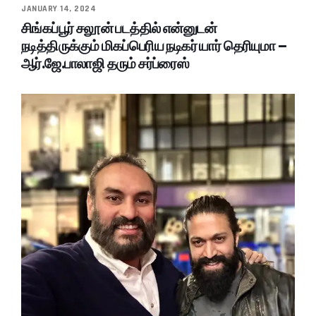
JANUARY 14, 2024
சிங்கப்பூர் சலூன் படத்தில் என்னுடன்
நடித்திருக்கும் மிகப்பெரிய நடிகர் யார் தெரியுமா –
ஆர்.ஜே.பாலாஜி தரும் சர்ப்ரைஸ்