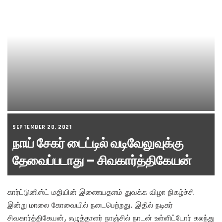
SEPTEMBER 20, 2021
நாய் சேகர் டைட்டில் வடிவேலுவுக்கு
தேவைப்படாது – சிவகார்த்திகேயன்
கார்ட்டுனிஸ்ட் மதியின் இணையதளம் துவக்க விழா நிகழ்ச்சி
இன்று மாலை கோவையில் நடைபெற்றது. இதில் நடிகர்
சிவகார்த்திகேயன், எழுத்தாளர் நாஞ்சில் நாடன் உள்ளிட்டோர் கலந்து