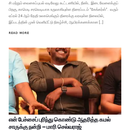
சி மற்றும் வைகைப்புயல் வடிவேலு கூட்டணியில், நீண்ட இடைவேளைக்குப்
பிறகு, காமெடி சரவெடியாக உருவாகியுள்ள திரைப்படம் “கேங்கர்ஸ்”. வரும்
ஏப்ரல் 24 ஆம் தேதி உலகமெங்கும் திரைக்கு வரவுள்ள நிலையில்,
இப்படத்தின் முன் வெளியீட்டு நிகழ்ச்சி, ஆயிரக்கணக்கான […]
READ MORE
என் பேச்சைப் புரிந்து கொண்டு ஆதரித்த கமல்
சாருக்கு நன்றி – மாரி செல்வராஜ்