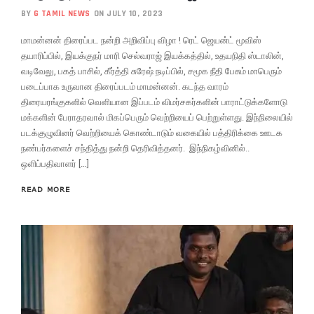
BY
G TAMIL NEWS
ON JULY 10, 2023
மாமன்னன் திரைப்பட நன்றி அறிவிப்பு விழா ! ரெட் ஜெயன்ட் மூவிஸ்
தயாரிப்பில், இயக்குநர் மாரி செல்வராஜ் இயக்கத்தில், உதயநிதி ஸ்டாலின்,
வடிவேலு, பகத் பாசில், கீர்த்தி சுரேஷ் நடிப்பில், சமூக நீதி பேசும் மாபெரும்
படைப்பாக உருவான திரைப்படம் மாமன்னன். கடந்த வாரம்
திரையரங்குகளில் வெளியான இப்படம் விமர்சகர்களின் பாராட்டுக்களோடு
மக்களின் பேராதரவால் மிகப்பெரும் வெற்றியைப் பெற்றுள்ளது. இந்நிலையில்
படக்குழுவினர் வெற்றியைக் கொண்டாடும் வகையில் பத்திரிக்கை ஊடக
நண்பர்களைச் சந்தித்து நன்றி தெரிவித்தனர். இந்நிகழ்வினில்..
ஒளிப்பதிவாளர் […]
READ MORE