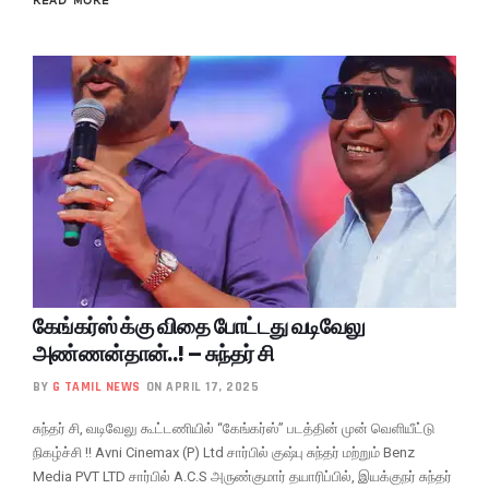
கேங்கர்ஸ் க்கு விதை போட்டது வடிவேலு
அண்ணன்தான்..! – சுந்தர் சி
BY
G TAMIL NEWS
ON APRIL 17, 2025
சுந்தர் சி, வடிவேலு கூட்டணியில் “கேங்கர்ஸ்” படத்தின் முன் வெளியீட்டு
நிகழ்ச்சி !! Avni Cinemax (P) Ltd சார்பில் குஷ்பு சுந்தர் மற்றும் Benz
Media PVT LTD சார்பில் A.C.S அருண்குமார் தயாரிப்பில், இயக்குநர் சுந்தர்