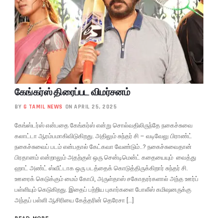
கேங்கர்ஸ் திரைப்பட விமர்சனம்
BY
G TAMIL NEWS
ON APRIL 25, 2025
கேங்ஸ்டர்ஸ் என்பதை கேங்கர்ஸ் என்று சொல்வதிலிருந்தே நகைச்சுவை
கலாட்டா ஆரம்பமாகிவிடுகிறது. அதிலும் சுந்தர் சி – வடிவேலு பிராண்ட்
நகைச்சுவைப் படம் என்பதால் கேட்கவா வேண்டும்..? நகைச்சுவைதான்
பிரதானம் என்றாலும் அதற்குள் ஒரு சென்டிமென்ட் கதையையும் வைத்து
ஹாட் அண்ட் ஸ்வீட்டாக ஒரு படத்தைக் கொடுத்திருக்கிறார் சுந்தர் சி.
ஊரைக் கெடுக்கும் மைம் கோபி, அருள்தாஸ் சகோதரர்களால் அந்த ஊர்ப்
பள்ளியும் கெடுகிறது. இதைப் பற்றிய புகார்களை போலீஸ் கமிஷனருக்கு
அந்தப் பள்ளி ஆசிரியை கேத்தரின் தெரேசா […]
READ MORE