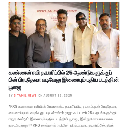
கண்ணன் ரவி தயாரிப்பில் 25 ஆண்டுகளுக்குப்
பின் பிரபுதேவா வடிவேலு இணையும் புதிய படத்தின்
பூஜை
BY
G TAMIL NEWS
ON AUGUST 25, 2025
*KRG கண்ணன் ரவியின் பிரம்மாண்ட தயாரிப்பில், நடனப்புயல் பிரபுதேவா,
வைகைப்புயல் வடிவேலு, யுவன்சங்கர் ராஜா கூட்டணி 25 வருடங்களுக்குப்
பிறகு மீண்டும் இணையும் புதிய படத்தின் பூஜை , இன்று கோலாகலமாக
நடைபெற்றது !!* KRG கண்ணன் ரவியின் பிரம்மாண்ட தயாரிப்பில், தீபக்