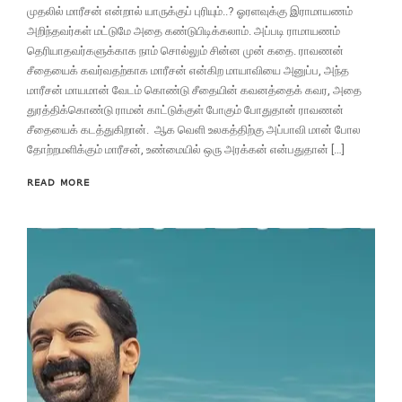
முதலில் மாரீசன் என்றால் யாருக்குப் புரியும்..? ஓரளவுக்கு இராமாயணம்
அறிந்தவர்கள் மட்டுமே அதை கண்டுபிடிக்கலாம். அப்படி ராமாயணம்
தெரியாதவர்களுக்காக நாம் சொல்லும் சின்ன முன் கதை. ராவணன்
சீதையைக் கவர்வதற்காக மாரீசன் என்கிற மாயாவியை அனுப்ப, அந்த
மாரீசன் மாயமான் வேடம் கொண்டு சீதையின் கவனத்தைக் கவர, அதை
துரத்திக்கொண்டு ராமன் காட்டுக்குள் போகும் போதுதான் ராவணன்
சீதையைக் கடத்துகிறான். ஆக வெளி உலகத்திற்கு அப்பாவி மான் போல
தோற்றமளிக்கும் மாரீசன், உண்மையில் ஒரு அரக்கன் என்பதுதான் […]
READ MORE