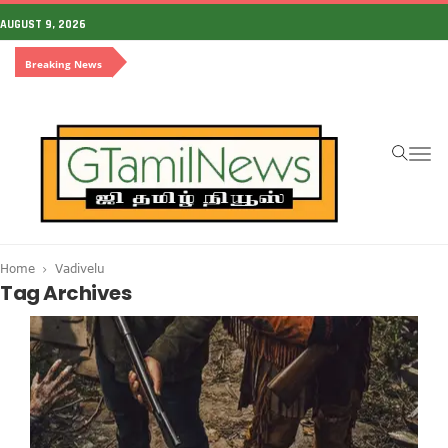
AUGUST 9, 2026
Breaking News
To
na
Home
Vadivelu
Tag Archives