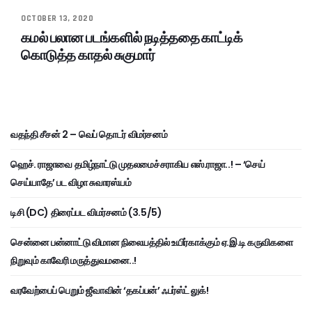
OCTOBER 13, 2020
கமல் பலான படங்களில் நடித்ததை காட்டிக்
கொடுத்த காதல் சுகுமார்
வதந்தி சீசன் 2 – வெப் தொடர் விமர்சனம்
ஹெச். ராஜாவை தமிழ்நாட்டு முதலமைச்சராகிய எஸ்.ராஜா..! – ‘செய்
செய்யாதே’ பட விழா சுவாரஸ்யம்
டிசி (DC) திரைப்பட விமர்சனம் (3.5/5)
சென்னை பன்னாட்டு விமான நிலையத்தில் உயிர்காக்கும் ஏ.இ.டி கருவிகளை
நிறுவும் காவேரி மருத்துவமனை..!
வரவேற்பைப் பெறும் ஜீவாவின் ‘தகப்பன்’ ஃபர்ஸ்ட் லுக்!