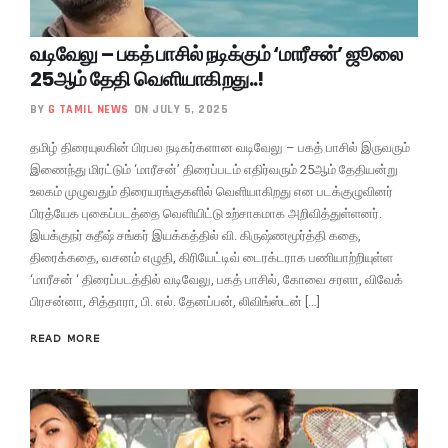
வடிவேலு – பகத் பாசில் நடிக்கும் ‘மாரீசன்’ ஜூலை
25ஆம் தேதி வெளியாகிறது..!
BY
G TAMIL NEWS
ON JULY 5, 2025
தமிழ் திரையுலகின் பிரபல நடிகர்களான வடிவேலு – பகத் பாசில் இருவரும்
இணைந்து மிரட்டும் ‘மாரீசன்’ திரைப்படம் எதிர்வரும் 25ஆம் தேதியன்று
உலகம் முழுவதும் திரையரங்குகளில் வெளியாகிறது என படக்குழுவினர்
பிரத்யேக புகைப்படத்தை வெளியிட்டு உற்சாகமாக அறிவித்துள்ளனர்.
இயக்குநர் சுதீஷ் சங்கர் இயக்கத்தில் வி. கிருஷ்ணமூர்த்தி கதை,
திரைக்கதை, வசனம் எழுதி, கிரியேட்டிவ் டைரக்டராக பணியாற்றியுள்ள
‘மாரீசன் ‘ திரைப்படத்தில் வடிவேலு, பகத் பாசில், கோவை சரளா, விவேக்
பிரசன்னா, சித்தாரா, பி. எல். தேனப்பன், லிவிங்ஸ்டன் […]
READ MORE