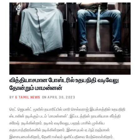
வித்தியாசமான போஸ்டரில் உதயநிதி வடிவேலு
தோன்றும் மாமன்னன்
BY
G TAMIL NEWS
ON APRIL 30, 2023
ரெட் ஜெயன்ட் மூவீஸ் தயாரிப்பில் மாரி செல்வராஜ் இயக்கத்தில் உதயநிதி
ஸ்டாலின் நடிக்கும் படம் ‘மாமன்னன்’. இப்படத்தின் நாயகியாக கீர்த்தி
சுரேஷ் நடிக்கின்றார். நடிகர் வடிவேலு, பஹத் பாசில் முக்கிய
கதாபாத்திரங்களில் நடிக்கின்றனர். இசைபுயல் ஏ.ஆர்.ரஹ்மான்
இசையமைக்கிறார், தேனி ஈஸ்வர் ஒளிப்பதிவை மேற்கொள்கிறார்.