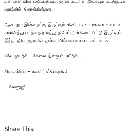
மகி பாலாவின் ஒளிப்பதிவும், ஜான் பீட்டரின் இசையும் பட்ஜெட்டில்
பதுங்கிக் கொள்கின்றன.
ஆனாலும் இன்றைக்கு இருக்கும் சினிமா சவால்களை எல்லாம்
சமாளித்து படத்தை முடித்து தியேட்டரில் வெளியிட்டு இருக்கும்
இந்த புதிய குழுவின் தன்னம்பிக்கையைப் பாராட்டலாம்.
பலே முயற்சி… தேவை இன்னும் பயிற்சி..!
சிவ சம்போ – மகளிர் ஸ்பெஷல்..!
– வேணுஜி
Share This: