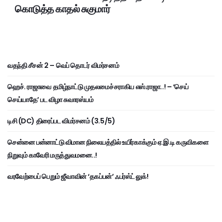
கொடுத்த காதல் சுகுமார்
வதந்தி சீசன் 2 – வெப் தொடர் விமர்சனம்
ஹெச். ராஜாவை தமிழ்நாட்டு முதலமைச்சராகிய எஸ்.ராஜா..! – ‘செய்
செய்யாதே’ பட விழா சுவாரஸ்யம்
டிசி (DC) திரைப்பட விமர்சனம் (3.5/5)
சென்னை பன்னாட்டு விமான நிலையத்தில் உயிர்காக்கும் ஏ.இ.டி கருவிகளை
நிறுவும் காவேரி மருத்துவமனை..!
வரவேற்பைப் பெறும் ஜீவாவின் ‘தகப்பன்’ ஃபர்ஸ்ட் லுக்!