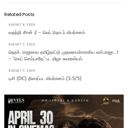
Related Posts
AUGUST 8, 2026
வதந்தி சீசன் 2 – வெப் தொடர் விமர்சனம்
AUGUST 7, 2026
ஹெச். ராஜாவை தமிழ்நாட்டு முதலமைச்சராகிய எஸ்.ராஜா..!
– ‘செய் செய்யாதே’ பட விழா சுவாரஸ்யம்
AUGUST 7, 2026
டிசி (DC) திரைப்பட விமர்சனம் (3.5/5)