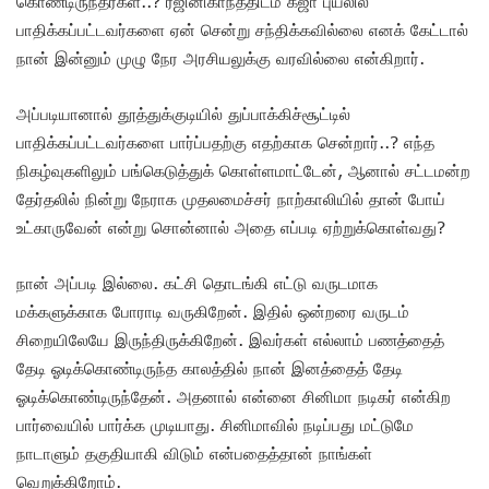
கொண்டிருந்தீர்கள்..? ரஜினிகாந்த்திடம் கஜா புயலில்
பாதிக்கப்பட்டவர்களை ஏன் சென்று சந்திக்கவில்லை எனக் கேட்டால்
நான் இன்னும் முழு நேர அரசியலுக்கு வரவில்லை என்கிறார்.
அப்படியானால் தூத்துக்குடியில் துப்பாக்கிச்சூட்டில்
பாதிக்கப்பட்டவர்களை பார்ப்பதற்கு எதற்காக சென்றார்..? எந்த
நிகழ்வுகளிலும் பங்கெடுத்துக் கொள்ளமாட்டேன், ஆனால் சட்டமன்ற
தேர்தலில் நின்று நேராக முதலமைச்சர் நாற்காலியில் தான் போய்
உட்காருவேன் என்று சொன்னால் அதை எப்படி ஏற்றுக்கொள்வது?
நான் அப்படி இல்லை. கட்சி தொடங்கி எட்டு வருடமாக
மக்களுக்காக போராடி வருகிறேன். இதில் ஒன்றரை வருடம்
சிறையிலேயே இருந்திருக்கிறேன். இவர்கள் எல்லாம் பணத்தைத்
தேடி ஓடிக்கொண்டிருந்த காலத்தில் நான் இனத்தைத் தேடி
ஓடிக்கொண்டிருந்தேன். அதனால் என்னை சினிமா நடிகர் என்கிற
பார்வையில் பார்க்க முடியாது. சினிமாவில் நடிப்பது மட்டுமே
நாடாளும் தகுதியாகி விடும் என்பதைத்தான் நாங்கள்
வெறுக்கிறோம்.