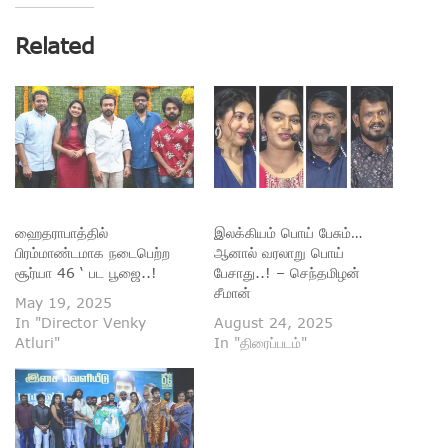
Related
ஹைதராபாத்தில்
இலக்கியம் பொய் பேசும்…
பிரம்மாண்டமாக நடைபெற்ற
ஆனால் வரலாறு பொய்
சூர்யா 46 ‘ பட பூஜை..!
பேசாது..! – செந்தமிழன்
சீமான்
May 19, 2025
In "Director Venky
August 24, 2025
Atluri"
In "திரைப்படம்"