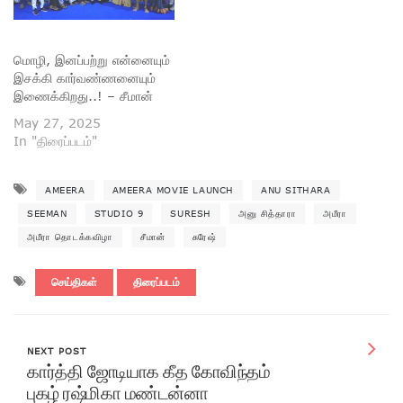
மொழி, இனப்பற்று என்னையும்
இசக்கி கார்வண்ணனையும்
இணைக்கிறது..! – சீமான்
May 27, 2025
In "திரைப்படம்"
AMEERA
AMEERA MOVIE LAUNCH
ANU SITHARA
SEEMAN
STUDIO 9
SURESH
அனு சித்தாரா
அமீரா
அமீரா தொடக்கவிழா
சீமான்
சுரேஷ்
செய்திகள்
திரைப்படம்
NEXT POST
கார்த்தி ஜோடியாக கீத கோவிந்தம்
புகழ் ரஷ்மிகா மண்டன்னா