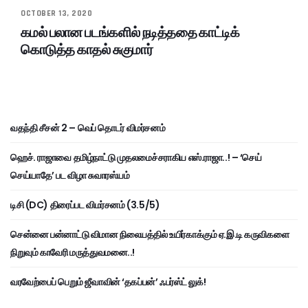
OCTOBER 13, 2020
கமல் பலான படங்களில் நடித்ததை காட்டிக்
கொடுத்த காதல் சுகுமார்
வதந்தி சீசன் 2 – வெப் தொடர் விமர்சனம்
ஹெச். ராஜாவை தமிழ்நாட்டு முதலமைச்சராகிய எஸ்.ராஜா..! – ‘செய்
செய்யாதே’ பட விழா சுவாரஸ்யம்
டிசி (DC) திரைப்பட விமர்சனம் (3.5/5)
சென்னை பன்னாட்டு விமான நிலையத்தில் உயிர்காக்கும் ஏ.இ.டி கருவிகளை
நிறுவும் காவேரி மருத்துவமனை..!
வரவேற்பைப் பெறும் ஜீவாவின் ‘தகப்பன்’ ஃபர்ஸ்ட் லுக்!