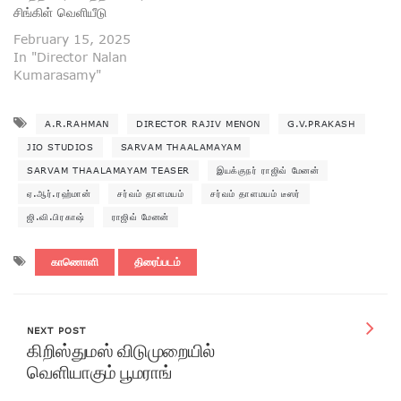
சிங்கிள் வெளியீடு
February 15, 2025
In "Director Nalan
Kumarasamy"
A.R.RAHMAN
DIRECTOR RAJIV MENON
G.V.PRAKASH
JIO STUDIOS
SARVAM THAALAMAYAM
SARVAM THAALAMAYAM TEASER
இயக்குநர் ராஜிவ் மேனன்
ஏ.ஆர்.ரஹ்மான்
சர்வம் தாளமயம்
சர்வம் தாளமயம் டீஸர்
ஜி.வி.பிரகாஷ்
ராஜிவ் மேனன்
காணொளி
திரைப்படம்
NEXT POST
கிறிஸ்துமஸ் விடுமுறையில்
வெளியாகும் பூமராங்