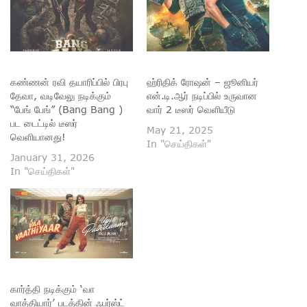
கண்ணன் ரவி தயாரிப்பில் பிரபு
ஹ்ரிதிக் ரோஷன் – ஜூனியர்
தேவா, வடிவேலு நடிக்கும்
என்.டி.ஆர் நடிப்பில் உருவான
“பேங் பேங்” (Bang Bang )
வார் 2 டீஸர் வெளியீடு
பட டைட்டில் டீஸர்
May 21, 2025
வெளியானது!
In "செய்திகள்"
January 31, 2026
In "செய்திகள்"
கார்த்தி நடிக்கும் ‘வா
வாத்தியார்’ படத்தின் ஃபர்ஸ்ட்