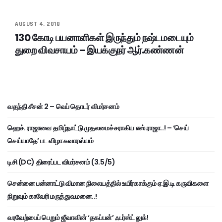
AUGUST 4, 2018
130 கோடி பயனாளிகள் இருந்தும் நஷ்டமடையும்
துறை விவசாயம் – இயக்குநர் ஆர்.கண்ணன்
வதந்தி சீசன் 2 – வெப் தொடர் விமர்சனம்
ஹெச். ராஜாவை தமிழ்நாட்டு முதலமைச்சராகிய எஸ்.ராஜா..! – ‘செய்
செய்யாதே’ பட விழா சுவாரஸ்யம்
டிசி (DC) திரைப்பட விமர்சனம் (3.5/5)
சென்னை பன்னாட்டு விமான நிலையத்தில் உயிர்காக்கும் ஏ.இ.டி கருவிகளை
நிறுவும் காவேரி மருத்துவமனை..!
வரவேற்பைப் பெறும் ஜீவாவின் ‘தகப்பன்’ ஃபர்ஸ்ட் லுக்!