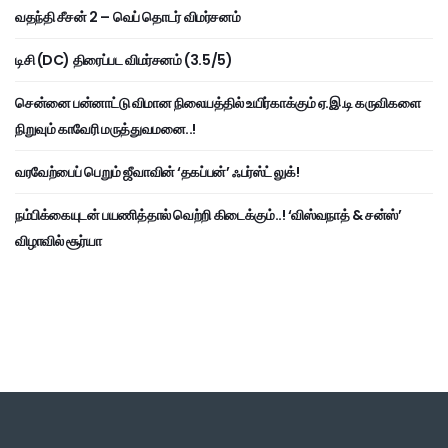
வதந்தி சீசன் 2 – வெப் தொடர் விமர்சனம்
டிசி (DC) திரைப்பட விமர்சனம் (3.5/5)
சென்னை பன்னாட்டு விமான நிலையத்தில் உயிர்காக்கும் ஏ.இ.டி கருவிகளை
நிறுவும் காவேரி மருத்துவமனை..!
வரவேற்பைப் பெறும் ஜீவாவின் ‘தகப்பன்’ ஃபர்ஸ்ட் லுக்!
நம்பிக்கையுடன் பயணித்தால் வெற்றி கிடைக்கும்..! ‘விஸ்வநாத் & சன்ஸ்’
விழாவில் சூர்யா