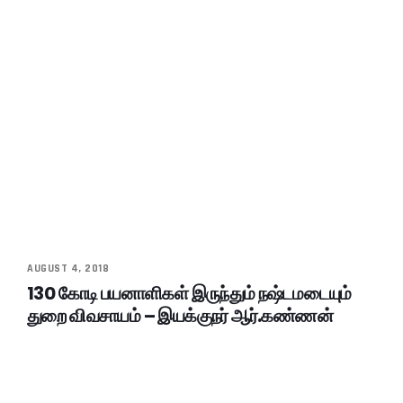
AUGUST 4, 2018
130 கோடி பயனாளிகள் இருந்தும் நஷ்டமடையும்
துறை விவசாயம் – இயக்குநர் ஆர்.கண்ணன்