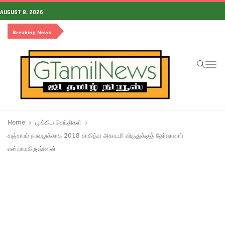
AUGUST 8, 2026
Breaking News
To
na
Home
முக்கிய செய்திகள்
சஞ்சாரம் நாவலுக்காக 2018 சாகித்ய அகாடமி விருதுக்குத் தேர்வானார்
எஸ்.ராமகிருஷ்ணன்