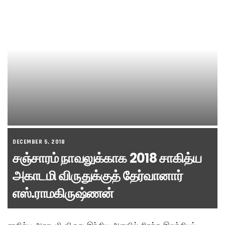
DECEMBER 5, 2018
சஞ்சாரம் நாவலுக்காக 2018 சாகித்ய
அகாடமி விருதுக்குத் தேர்வானார்
எஸ்.ராமகிருஷ்ணன்
சாகித்ய அகாடமி விருது இந்திய அளவில் சிறந்த இலக்கியப்