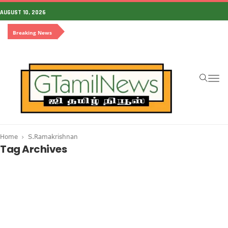
AUGUST 10, 2026
Breaking News
To
na
Home
S.Ramakrishnan
Tag Archives