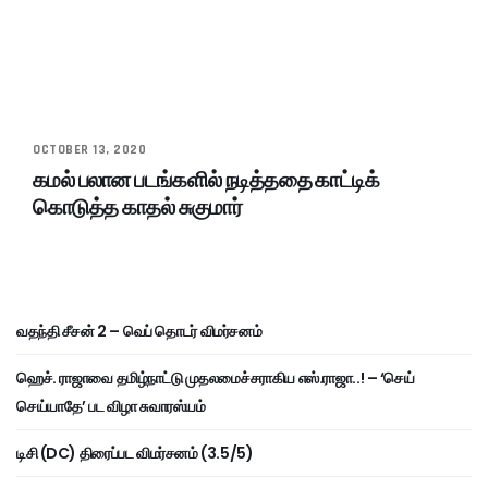
OCTOBER 13, 2020
கமல் பலான படங்களில் நடித்ததை காட்டிக்
கொடுத்த காதல் சுகுமார்
வதந்தி சீசன் 2 – வெப் தொடர் விமர்சனம்
ஹெச். ராஜாவை தமிழ்நாட்டு முதலமைச்சராகிய எஸ்.ராஜா..! – ‘செய்
செய்யாதே’ பட விழா சுவாரஸ்யம்
டிசி (DC) திரைப்பட விமர்சனம் (3.5/5)