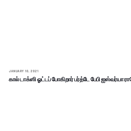
JANUARY 10, 2021
கால் டாக்ஸி ஓட்டப் போகிறார் பர்த்டே பேபி ஐஸ்வர்யா ர