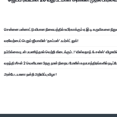
சென்னை பன்னாட்டு விமான நிலையத்தில் உயிர்காக்கும் ஏ.இ.டி கருவிகளை நிறு
வரவேற்பைப் பெறும் ஜீவாவின் ‘தகப்பன்’ ஃபர்ஸ்ட் லுக்!
நம்பிக்கையுடன் பயணித்தால் வெற்றி கிடைக்கும்..! ‘விஸ்வநாத் & சன்ஸ்’ விழாவில
வதந்தி சீசன் 2 வெளியான பிறகு நான் நிறைய போலீஸ் கதாபாத்திரங்களில் நடிப்பேன
அன்பே டயானா நன்றி அறிவிப்பு விழா !