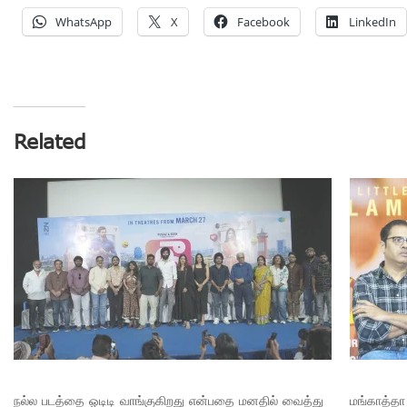
WhatsApp
X
Facebook
LinkedIn
Related
நல்ல படத்தை ஓடிடி வாங்குகிறது என்பதை மனதில் வைத்து
மங்காத்தா 