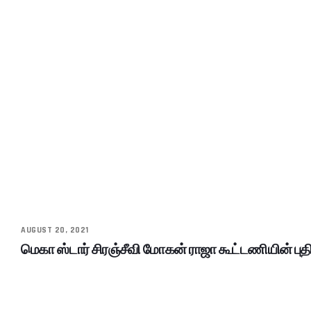
AUGUST 20, 2021
மெகா ஸ்டார் சிரஞ்சீவி மோகன் ராஜா கூட்டணியின் புதி