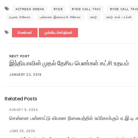
ACTRESS SNEHA
RYDE
RYDE CALL TAXI
RYDE CALL TAX
நடிகை சினேகா
புன்னகை இளைவரசி சினேகா
ரைடு
ரைடு கால் டாக்ஸி
பெண்கள்
முக்கிய செய்திகள்
NEXT POST
இந்தியாவின் முதல் தேசிய பெண்கள் கட்சி உதயம்
JANUARY 23, 2019
Related Posts
AUGUST 5, 2026
சென்னை பன்னாட்டு விமான நிலையத்தில் உயிர்காக்கும் ஏ.இ.டி
JUNE 25, 2026