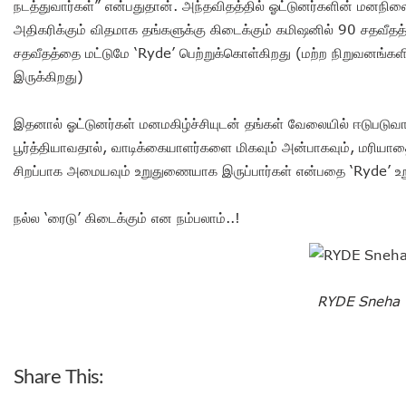
நடத்துவார்கள்” என்பதுதான். அந்தவிதத்தில் ஓட்டுனர்களின் மன
அதிகரிக்கும் விதமாக தங்களுக்கு கிடைக்கும் கமிஷனில் 90 சதவீதத
சதவீதத்தை மட்டுமே ‘Ryde’ பெற்றுக்கொள்கிறது (மற்ற நிறுவனங்களி
இருக்கிறது)
இதனால் ஓட்டுனர்கள் மனமகிழ்ச்சியுடன் தங்கள் வேலையில் ஈடுபடு
பூர்த்தியாவதால், வாடிக்கையாளர்களை மிகவும் அன்பாகவும், மரிய
சிறப்பாக அமையவும் உறுதுணையாக இருப்பார்கள் என்பதை ‘Ryde’ உறு
நல்ல ‘ரைடு’ கிடைக்கும் என நம்பலாம்..!
RYDE Sneha
Share This: