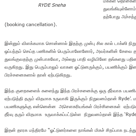
மக்கள் தொகையை
RYDE Sneha
துவங்கியுள்ளோம
தற்போது அச்சத்த
(booking cancellation).
இன்னும் விளக்கமாக சொன்னால் இதற்கு முன்பு சில கால் டாக்ஸி ந
ஒப்பந்தம் செய்த பணிகளில் பெரும்பாலோனோர், அவர்களின் சேவை த
துவங்குவதற்கு முன்பாகவோ, அல்லது பாதி வழியிலோ தங்களது பதிவை
வருகிறது. இது பெரும்பாலும் வாகன ஓட்டுனருக்கும்
,
பயணிக்கும் இடை
பிரச்சனைகளால் தான் ஏற்படுகிறது.
இந்த குறைகளை
க்
களைந்து இந்த பிரச்சனைக்கு ஒரு தீர்வாக பய
ஏற்படுத்தி தரும் விதமாக உருவாகி இருக்கும் நிறுவனம்தான் Ryde’
பயணிகளுக்கு என்னென்ன அசௌகரியங்கள் பிரச்சினைகள் ஏற்படுகி
தீர்வு தரும் விதமாக உருவாக்கப்பட்டுள்ள நிறுவனம்தான் இந்த ‘Ryd
இதன் தாரக மந்திரமே “ஓட்டுனர்களை நாங்கள் மிகச் சிறப்பாக நடத்த