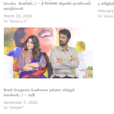
செயல்பட வேண்டும்..! – நீ forever விழாவில் தயாரிப்பாளர்
டி ராஜேந்தர
தனஞ்செயன்
February
March 20, 2026
In "திரைப்
In "திரைப்படம்"
சேரன் பொதுவாக பெண்களை நன்றாக பார்த்துக்
கொள்வார்..! – அமீர்
November 7, 2025
In "Ameer"