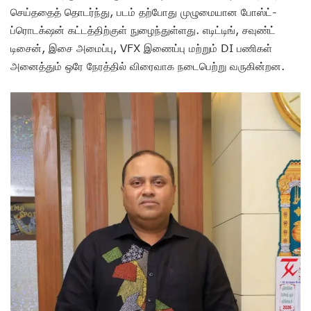
செய்ததைத் தொடர்ந்து, படம் தற்போது முழுமையான போஸ்ட்-
ப்ரொடக்‌ஷன் கட்டத்திற்குள் நுழைந்துள்ளது. எடிட்டிங், சவுண்ட்
டிசைன், இசை அமைப்பு, VFX இணைப்பு மற்றும் DI பணிகள்
அனைத்தும் ஒரே நேரத்தில் விரைவாக நடைபெற்று வருகின்றன.