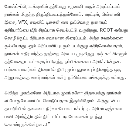
போஸ்ட்-ப்ரொடக்‌ஷனில் தற்போது உருவாகி வரும் அவுட்புட்டால்
நாங்கள் மிகுந்த திருப்தியடைந்துள்ளோம். எடிட்டிங், பின்னணி
இசை, VFX, சவுண்ட் டிசைன் என ஒவ்வொரு துறையும்
எதிர்பார்ப்பை மீறி சிறப்பாக செயல்பட்டு வருகிறது. ROOT என்பது
தொழில்நுட்ப ரீதியாக சவாலான திரைப்படம். அந்த சவால்களை
துல்லியத்துடனும் அர்ப்பணிப்புடனும் படக்குழு எதிர்கொள்வதால்,
நாங்கள் எதிர்பார்த்த தரத்தை அடைய முடிகிறது. ரஷ் காட்சிகளும்
தற்போதைய கட்-களும் மிகுந்த நம்பிக்கையை அளிக்கின்றன.
பார்வையாளர்கள் திரையில் தீவிரமும் புதுமையும் நிறைந்த ஒரு
அனுபவத்தை உணர்வார்கள் என்ற நம்பிக்கை எங்களுக்கு உள்ளது.
அறிந்த முகங்களோ அறியாத முகங்களோ திறமைக்கு நாங்கள்
எப்போதுமே வாய்ப்பு கொடுப்பதாக இருக்கிறோம். அத்துடன் பட
தயாரிப்பின் தலைமை நிர்வாகியாக டாக்டர் டி. அலிஸ் ஏஞ்சலை
பணி அமர்த்தியதில் திட்டமிட்டபடி வேலைகள் நடந்து
கொண்டிருக்கின்றன..!”