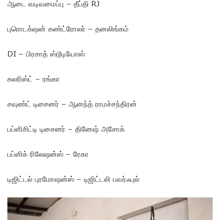
ஆடை வடிவமைப்பு – தீப்தி RJ
புரொடக்‌ஷன் கண்ட்ரோலர் – தனலிங்கம்
DI – பிரசாத் ஸ்டூடியோஸ்
கலரிஸ்ட் – ரங்கா
சவுண்ட் டிசைனர் – ஆனந்த் ராமச்சந்திரன்
பப்ளிசிட்டி டிசைனர் – தினேஷ் அசோக்
பப்ளிக் ரிலேஷன்ஸ் – ரேகா
டிஜிட்டல் புரமோஷன்ஸ் – டிஜிட்டலி பவர்ஃபுல்