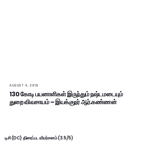
AUGUST 4, 2018
130 கோடி பயனாளிகள் இருந்தும் நஷ்டமடையும்
துறை விவசாயம் – இயக்குநர் ஆர்.கண்ணன்
டிசி (DC) திரைப்பட விமர்சனம் (3.5/5)