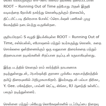
ROOT – Running Out of Time தற்போது அதன் இறுதி
வடிவத்தை நோக்கி நகர்ந்து கொண்டிருக்கும் நிலையில்,
திட்டமிட்டபடி தீவிரமாக போஸ்ட்-ப்ரொடக்‌ஷன் பணிகள் முழு
வேகத்தில் நடைபெற்று வருகின்றன.
சூரியபிரதாப் S எழுதி இயக்கியுள்ள ROOT – Running Out of
Time, சஸ்பென்ஸ், எமோஷனல் மற்றும் உயர்கருத்து கொண்ட கதை
சொல்லலை ஒன்றிணைக்கும் ஒரு வலுவான திரைக்கதை மற்றும்
திறமையான நடிகர்களின் சிறப்பான நடிப்புடன் உருவாகியுள்ளது.
இந்த படத்தில் கௌதம் ராம் கார்த்திக் நாயகனாக
நடித்துள்ளதுடன், அபார்ஷக்தி குரானா முக்கிய கதாபாத்திரத்தில்
தமிழ் திரையுலகில் அறிமுகமாகிறார். இவர்களுடன் பவ்யா திரிகா,
Y. Gee. மகேந்திரா, பாவ்னி ரெட்டி, லிங்கா, RJ ஆனந்தி உள்ளிட்ட
பலரும் நடித்துள்ளனர்.
சென்னை மற்றும் பல்வேறு லொகேஷன்களில் படப்பிடிப்பை நிறைவு