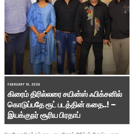
FEBRUARY 10, 2026
கிரைம் திரில்லரை சயின்ஸ் ஃபிக்சனில்
கொடுப்பதே ரூட் படத்தின் கதை..! –
இயக்குநர் சூரிய பிரதாப்
வெளி வரவிருக்கும் சை-ஃபை கிரைம் திரில்லர் திரைப்படமான