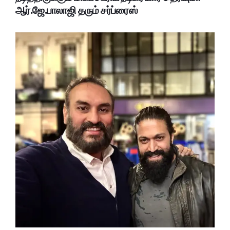
ஆர்.ஜே.பாலாஜி தரும் சர்ப்ரைஸ்