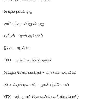
தொழில்நுட்பக் குழு
ஒளிப்பதிவு – அர்ஜுன் ராஜா
எடிட்டிங் – ஜான் ஆபிரகாம்
இசை – அரன் ரே
CEO – டாக்டர் டி. அலிஸ் ஏஞ்சல்
ஆக்‌ஷன் கோரியோகிராபி – மிராக்கிள் மைக்கேல்
புரொடக்‌ஷன் டிசைனர் – ஜகன் நந்தகோபால்
VFX – சந்தகுமார் (ஹோகஸ் போகஸ் ஸ்டூடியோஸ்)