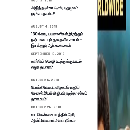
JULY 3, 2018
அஜித் நடிச்சா அசல், புதுமுகம்
நடிச்சா நகல்..?
AUGUST 4, 2018
130 கோடி பயனாளிகள் இருந்தும்
நஷ்டமடையும் துறை விவசாயம் –
இயக்குநர் ஆர்.கண்ணன்
SEPTEMBER 13, 2018
காற்றின் மொழி படத்துக்கு பாடல்
எழுத தயாரா?
OCTOBER 6, 2018
டோக்கியோ பட விழாவில் ராஜீவ்
மேனன் இயக்கி ஜி.வி நடித்த ‘சர்வம்
தாளமயம்’
OCTOBER 26, 2018
வட சென்னை படத்தில் அமீர்
ஆன்ட்ரியா காட்சிகள் நீக்கம்