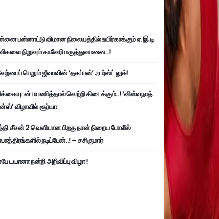
்னை பன்னாட்டு விமான நிலையத்தில் உயிர்காக்கும் ஏ.இ.டி
விகளை நிறுவும் காவேரி மருத்துவமனை..!
ற்பைப் பெறும் ஜீவாவின் ‘தகப்பன்’ ஃபர்ஸ்ட் லுக்!
பிக்கையுடன் பயணித்தால் வெற்றி கிடைக்கும்..! ‘விஸ்வநாத்
ன்ஸ்’ விழாவில் சூர்யா
்தி சீசன் 2 வெளியான பிறகு நான் நிறைய போலீஸ்
ாத்திரங்களில் நடிப்பேன்..! – சசிகுமார்
பே டயானா நன்றி அறிவிப்பு விழா !