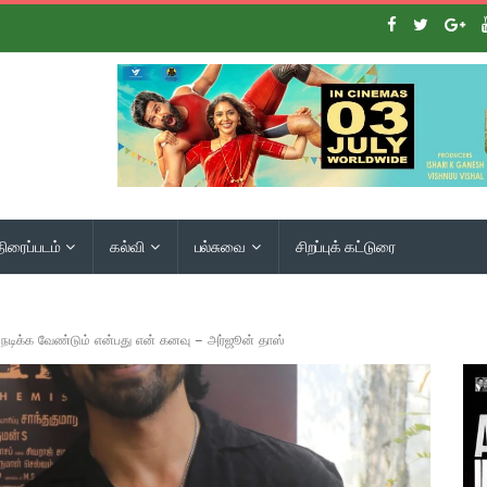
திரைப்படம்
கல்வி
பல்சுவை
சிறப்புக் கட்டுரை
் நடிக்க வேண்டும் என்பது என் கனவு – அர்ஜூன் தாஸ்