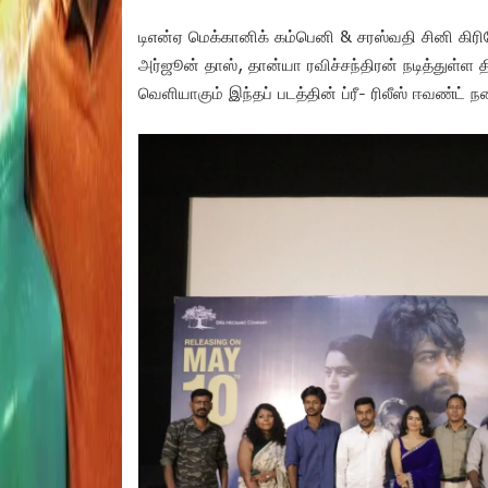
டிஎன்ஏ மெக்கானிக் கம்பெனி & சரஸ்வதி சினி கிரியே
அர்ஜூன் தாஸ், தான்யா ரவிச்சந்திரன் நடித்துள்ள 
வெளியாகும் இந்தப் படத்தின் ப்ரீ- ரிலீஸ் ஈவண்ட் 