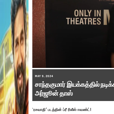
MAY 9, 2024
சாந்தகுமார் இயக்கத்தில் நடி
அர்ஜூன் தாஸ்
‘
ரசவாதி’ படத்தின் ப்ரீ ரிலீஸ் ஈவண்ட்!