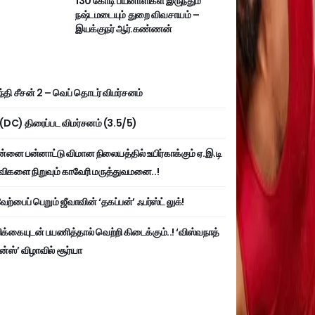
130 கோடி பயனாளிகள் இருந்தும்
நஷ்டமடையும் துறை விவசாயம் –
இயக்குநர் ஆர்.கண்ணன்
்தி சீசன் 2 – வெப் தொடர் விமர்சனம்
ி (DC) திரைப்பட விமர்சனம் (3.5/5)
்னை பன்னாட்டு விமான நிலையத்தில் உயிர்காக்கும் ஏ.இ.டி
விகளை நிறுவும் காவேரி மருத்துவமனை..!
ற்பைப் பெறும் ஜீவாவின் ‘தகப்பன்’ ஃபர்ஸ்ட் லுக்!
பிக்கையுடன் பயணித்தால் வெற்றி கிடைக்கும்..! ‘விஸ்வநாத்
ன்ஸ்’ விழாவில் சூர்யா