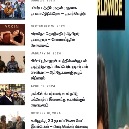
JUNE 26, 2023
பம்பர் படத்தில் முதன் முதலாக
நடனம் ஆடுகிறேன் – நடிகர் வெற்றி
SEPTEMBER 15, 2023
சர்வதேச தொழிலதிபர் ஆகிறார்
நயன்தாரா – கோலாலம்பூரில்
கோலாகலம்
JANUARY 14, 2024
சிங்கப்பூர் சலூன் படத்தில் என்னுடன்
நடித்திருக்கும் மிகப்பெரிய நடிகர் யார்
தெரியுமா – ஆர்.ஜே.பாலாஜி தரும்
சர்ப்ரைஸ்
APRIL 13, 2024
ராக்கிங் ஸ்டார் யாஷ் உடன் நமித்
மல்கோத்ரா இணைந்து தயாரிக்கும்
ராமாயணம்
OCTOBER 18, 2024
கவினுக்கு 20 ரூபாய் பிச்சை போட்ட
இளம்பெண் – பிளடி பெக்கர் விளைவு