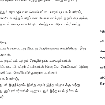
மற்றும் அமைதியான செயல்பாட்டை பாராட்டிய கூல் சுரேஷ்,
னைவரிடமிருந்தும் சிறப்பான வேலை வாங்கும் திறன் அவருக்கு
்த படம் கண்டிப்பாக பெரிய வெற்றியை அடையும்,” என்று
வதந
டிச
அவர்,
ிப்புடன் செயல்பட்டது அவரது டெடிகேஷனை காட்டுகிறது. இது
சென
டினார்.
கரு
ிட்ட நடிகர்கள் மற்றும் தொழில்நுட்ப கலைஞர்களின்
 குறிப்பாக, ஈபி சுந்தர் அவர்களின் இரவு நேர லொகேஷன் ஆய்வு
வரவே
ணிப்பை வெளிப்படுத்துவதாக கூறினார்.
நம்
 கூல் சுரேஷ்,
& ச
துடன் இருந்தோம். இன்று அவர் இந்த விழாவுக்கு வந்து
துடனும் ரசிகர்களின் ஆதரவுடனும் இந்த படம் நிச்சயம்
ார்.