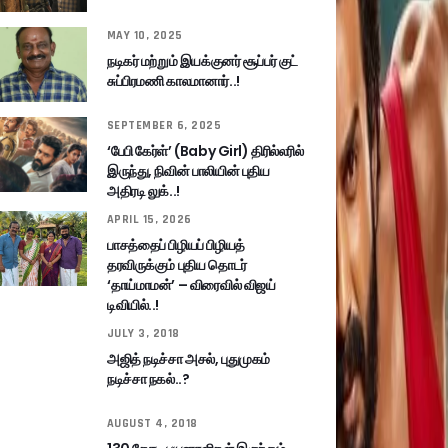
MAY 10, 2025
நடிகர் மற்றும் இயக்குனர் சூப்பர் குட்
சுப்பிரமணி காலமானார்..!
SEPTEMBER 6, 2025
‘பேபி கேர்ள்’ (Baby Girl) திரில்லரில்
இருந்து, நிவின் பாலியின் புதிய
அதிரடி லுக்..!
APRIL 15, 2026
பாசத்தைப் பிழியப் பிழியத்
தரவிருக்கும் புதிய தொடர்
‘தாய்மாமன்’ – விரைவில் விஜய்
டிவியில்..!
JULY 3, 2018
அஜித் நடிச்சா அசல், புதுமுகம்
நடிச்சா நகல்..?
AUGUST 4, 2018