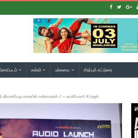
திரைப்படம்
கல்வி
பல்சுவை
சிறப்புக் கட்டுரை
் தீர்மானிப்பது கதையின் வலிமைதான்..! – தயாரிப்பாளர் K ராஜன்