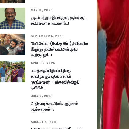
MAY 10, 2025
நடிகர் மற்றும் இயக்குனர் சூப்பர் குட்
சுப்பிரமணி காலமானார்..!
SEPTEMBER 6, 2025
‘பேபி கேர்ள்’ (Baby Girl) திரில்லரில்
இருந்து, நிவின் பாலியின் புதிய
அதிரடி லுக்..!
APRIL 15, 2026
பாசத்தைப் பிழியப் பிழியத்
தரவிருக்கும் புதிய தொடர்
‘தாய்மாமன்’ – விரைவில் விஜய்
டிவியில்..!
JULY 3, 2018
அஜித் நடிச்சா அசல், புதுமுகம்
நடிச்சா நகல்..?
AUGUST 4, 2018