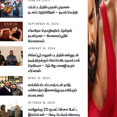
JUNE 26, 2023
பம்பர் படத்தில் முதன் முதலாக
நடனம் ஆடுகிறேன் – நடிகர் வெற்றி
SEPTEMBER 15, 2023
சர்வதேச தொழிலதிபர் ஆகிறார்
நயன்தாரா – கோலாலம்பூரில்
கோலாகலம்
JANUARY 14, 2024
சிங்கப்பூர் சலூன் படத்தில் என்னுடன்
நடித்திருக்கும் மிகப்பெரிய நடிகர் யார்
தெரியுமா – ஆர்.ஜே.பாலாஜி தரும்
சர்ப்ரைஸ்
APRIL 13, 2024
ராக்கிங் ஸ்டார் யாஷ் உடன் நமித்
மல்கோத்ரா இணைந்து தயாரிக்கும்
ராமாயணம்
OCTOBER 18, 2024
கவினுக்கு 20 ரூபாய் பிச்சை போட்ட
இளம்பெண் – பிளடி பெக்கர் விளைவு