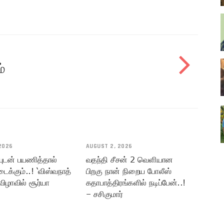
்
2026
AUGUST 2, 2026
யுடன் பயணித்தால்
வதந்தி சீசன் 2 வெளியான
டைக்கும்..! ‘விஸ்வநாத்
பிறகு நான் நிறைய போலீஸ்
விழாவில் சூர்யா
கதாபாத்திரங்களில் நடிப்பேன்..!
– சசிகுமார்