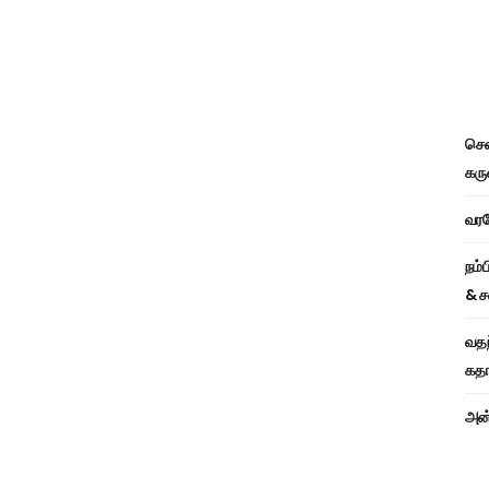
சென
கரு
வரவே
நம்
& ச
வதந
கதாப
அன்