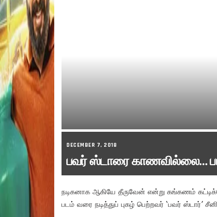
DECEMBER 7, 2018
பவர் ஸ்டாரை காணவில்லை… பர
நடிகனாக ஆகியே தீருவேன் என்று கங்கணம் கட்டிக்
படம் வரை நடித்துப் புகழ் பெற்றவர் ‘பவர் ஸ்டார்’ சீ