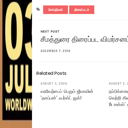
செய்திகள்
திரைப்படம்
NEXT POST
சீமத்துரை திரைப்பட விமர்சனம
DECEMBER 7, 2018
Related Posts
AUGUST 3, 2026
AUGUST 3, 
வரவேற்பைப் பெறும் ஜீவாவின்
நம்பிக்கை
‘தகப்பன்’ ஃபர்ஸ்ட் லுக்!
வெற்றி கி
& சன்ஸ்’ 