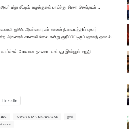
வர் மீது சீட்டிங் வழக்குகள் பாய்ந்து சிறை சென்றவர்…
னைவி ஜூலி அண்ணாநகர் காவல் நிலையத்தில் புகார்
்ற அவரைக் காணவில்லை என்று குறிப்பிட்டிருப்பதாகத் தகவல்.
 காய்ச்சல் போலான தகவலா என்பது இன்னும் உறுதி
LinkedIn
SING
POWER STAR SRINIVASAN
ஜூலி
ீனிவாசன்