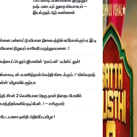
130 கோடி பயனாளிகள் இருந்தும்
நஷ்டமடையும் துறை விவசாயம் –
இயக்குநர் ஆர்.கண்ணன்
்னை பன்னாட்டு விமான நிலையத்தில் உயிர்காக்கும் ஏ.இ.டி
விகளை நிறுவும் காவேரி மருத்துவமனை..!
ற்பைப் பெறும் ஜீவாவின் ‘தகப்பன்’ ஃபர்ஸ்ட் லுக்!
பிக்கையுடன் பயணித்தால் வெற்றி கிடைக்கும்..! ‘விஸ்வநாத்
ன்ஸ்’ விழாவில் சூர்யா
்தி சீசன் 2 வெளியான பிறகு நான் நிறைய போலீஸ்
ாத்திரங்களில் நடிப்பேன்..! – சசிகுமார்
பே டயானா நன்றி அறிவிப்பு விழா !