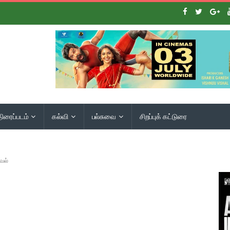
திரைப்படம்
கல்வி
பல்சுவை
சிறப்புக் கட்டுரை
வல்