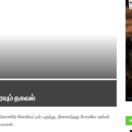
வும் தகவல்
கொண்டு கோலிவுட்டில் புகுந்து, நினைத்தது போலவே ஷங்கர்
N
னிவாசன்.