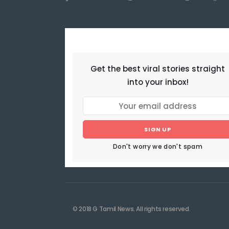
NEWSLETTER
Get the best viral stories straight
into your inbox!
SIGN UP
Don't worry we don't spam
© 2018 G Tamil News. All rights reserved.