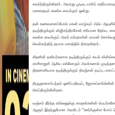
கவர்ந்திருக்கிறார். அவரது முடிவு யாரிம் எதிர்பாரா
மனதையும் கலங்க வைக்கும் ஒன்று.
தன் கணவனைப்போல் மகன் வாழ்வும் அல்ப ஆயுளில் 
நடித்திருக்கும் விஜிசந்திரசேகர் சரியான தேர்வு. க
கலங்க வைக்கும் அவர் வர்ஷாவின் மாமன் சொல்வது
வெள்ளந்தித் தயாக மனத்தில் நிறைகிறார்.
கீதனின் நண்பர்களாக நடித்திருக்கும் கயல் வின்செ
காசிராஜன் ஆகிய எல்லோரும் அவர்களால் முடிந்ததைச்
திறனாளியாக நடித்திருக்கும் நிரஞ்சன் நடிப்பு பாரா
திருஞானசம்பந்தம் ஒளிப்பதிவும், ஜோஸப்ராங்க்ளின
செய்திருக்கின்றன.
வஞ்சம் தீர்த்த வில்லனுக்கு காதலர்களின் பெயர்க
ஆளும் இறந்துபோன அவரிடம் “ஊர்க்குள்ள போய் சொல