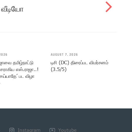
் வீடியோ
2026
AUGUST 7, 2026
ஜாவை தமிழ்நாட்டு
டிசி (DC) திரைப்பட விமர்சனம்
சராகிய எஸ்.ராஜா..!
(3.5/5)
ெய்யாதே’ பட விழா
்
+
Instagram
Youtube