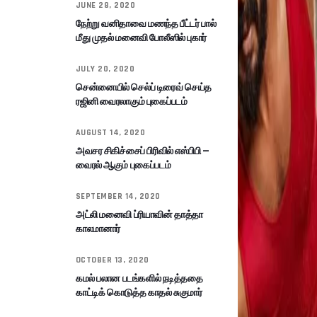
JUNE 28, 2020
நேற்று வனிதாவை மணந்த பீட்டர் பால்
மீது முதல் மனைவி போலீஸில் புகார்
JULY 20, 2020
சென்னையில் செல்ப் டிரைவ் செய்த
ரஜினி வைரலாகும் புகைப்படம்
AUGUST 14, 2020
அவசர சிகிச்சைப் பிரிவில் எஸ்பிபி –
வைரல் ஆகும் புகைப்படம்
SEPTEMBER 14, 2020
அட்லி மனைவி ப்ரியாவின் தாத்தா
காலமானார்
OCTOBER 13, 2020
கமல் பலான படங்களில் நடித்ததை
காட்டிக் கொடுத்த காதல் சுகுமார்