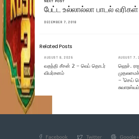
NEXT POST
பேட்ட உல்லால்லா பாடல் வரிகள
DECEMBER 7, 2018
Related Posts
AUGUST 8, 2026
AUGUST 7, 
வதந்தி சீசன் 2 – வெப் தொடர்
ஹெச். ரா
விமர்சனம்
முதலமைச்
– ‘செய் ச
சுவாரஸ்யம
Facebook
Twitter
Google