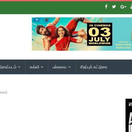
திரைப்படம்
கல்வி
பல்சுவை
சிறப்புக் கட்டுரை
்சனம்