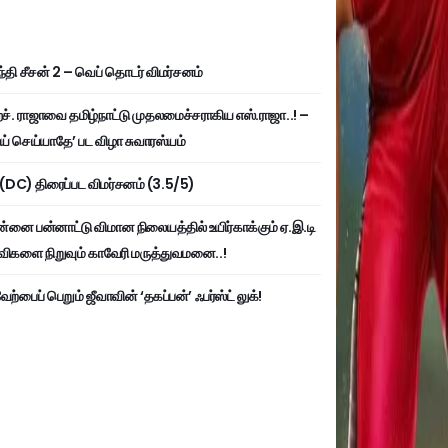
்தி சீசன் 2 – வெப் தொடர் விமர்சனம்
். ராஜாவை தமிழ்நாட்டு முதலமைச்சராகிய எஸ்.ராஜா..! –
ய் செய்யாதே’ பட விழா சுவாரஸ்யம்
ி (DC) திரைப்பட விமர்சனம் (3.5/5)
்னை பன்னாட்டு விமான நிலையத்தில் உயிர்காக்கும் ஏ.இ.டி
விகளை நிறுவும் காவேரி மருத்துவமனை..!
ற்பைப் பெறும் ஜீவாவின் ‘தகப்பன்’ ஃபர்ஸ்ட் லுக்!