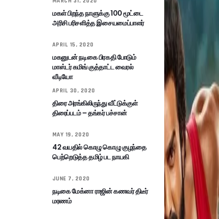
MARCH 31, 2020
மகள் பிறந்த நாளுக்கு 100 மூட்டை
அரிசி பரிசளித்த இசையமைப்பாளர்
APRIL 15, 2020
மகனுடன் நடிகை பிரகதி போடும்
மாஸ்டர் கமிங் குத்தாட்ட வைரல்
வீடியோ
APRIL 30, 2020
திரை அரங்கிலிருந்து வீட்டுக்குள்
திரைப்படம் – தங்கர் பச்சான்
MAY 19, 2020
42 வயதில் கொழு கொழு குழந்தை
பெற்றெடுத்த தமிழ் பட நாயகி
JUNE 7, 2020
நடிகை மேக்னா ராஜின் கணவர் திடீர்
மரணம்