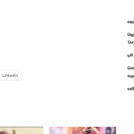
வதந
ஹெச
‘செ
டிச
சென
LinkedIn
கரு
வரவே