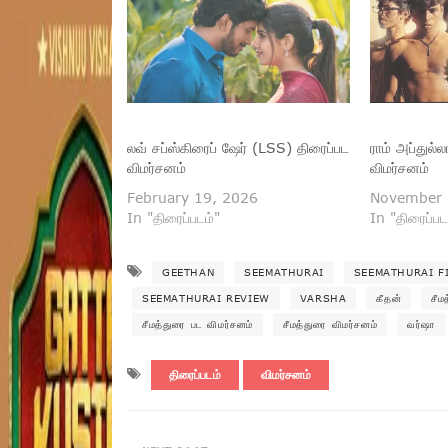
லவ் சப்ஸ்கிரைப் ஷேர் (LSS) திரைப்பட
ராம் அப்துல
விமர்சனம்
விமர்சனம்
February 19, 2026
November 
In "திரைப்படம்"
In "திரைப்பட
GEETHAN
SEEMATHURAI
SEEMATHURAI F
SEEMATHURAI REVIEW
VARSHA
கீதன்
சீம
சீமத்துரை பட விமர்சனம்
சீமத்துரை விமர்சனம்
வர்ஷா
திரைப்படம்
விமர்சனம்