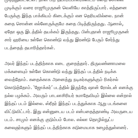
முடிக்கும் வரை ராஜூமுருகன் வெளியே காத்திருப்பார். எத்தனை
பேருக்கு இந்த பாக்கியம் கிடைக்கும் என தெரியவில்லை. நான்
கதை சொன்ன எல்லோருக்குமே கதை பிடித்திருந்தது. ஆனால்,
ஏதோ ஒரு இடத்தில் தயக்கம் இருந்தது. பின்புதான் ராஜூமுருகன்
சார் ஹரியை உள்ளே கொண்டு வந்து இரண்டு பேரும் சேர்ந்து
படத்தைத் தயாரித்தார்கள்.
அவர் இந்தப் படத்திற்காக எடை குறைத்தார். திருவண்ணாமலை
மக்களையும் உள்ளே கொண்டு வந்து இந்தப் படத்தில் நடிக்க
வைத்தோம். கதைக்காக அனைத்து நடிகர்களுக்கும் ரிகர்சல்
கொடுத்தோம். ‘ஜோக்கர்’ படத்தில் இருந்தே ஷான் ரோல்டன் எனக்கு
நல்ல பழக்கம். அவரும் பாடலாசிரியர் உமாதேவியும் இல்லை என்றால்
இந்தப் படம் இல்லை. ஸ்ரீதர் இந்தப் படத்துக்காக ஆறு படங்களை
விட்டுவிட்டார். இது என்னுடைய படம் என்பதைத்தாண்டி அவருடைய
படம். சாமும் எனக்கு குடும்பம் போல. எல்லா தொழில்நுட்ப
கலைஞர்களும் இந்தப் படத்திற்காக கடுமையாக உழைத்துள்ளனர்.