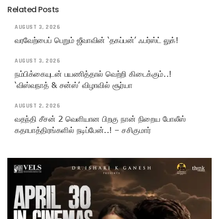
Related Posts
AUGUST 3, 2026
வரவேற்பைப் பெறும் ஜீவாவின் ‘தகப்பன்’ ஃபர்ஸ்ட் லுக்!
AUGUST 3, 2026
நம்பிக்கையுடன் பயணித்தால் வெற்றி கிடைக்கும்..!
‘விஸ்வநாத் & சன்ஸ்’ விழாவில் சூர்யா
AUGUST 2, 2026
வதந்தி சீசன் 2 வெளியான பிறகு நான் நிறைய போலீஸ்
கதாபாத்திரங்களில் நடிப்பேன்..! – சசிகுமார்