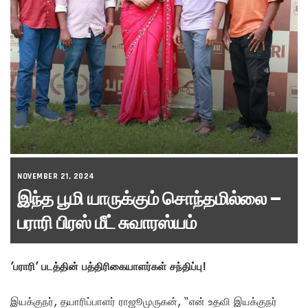
NOVEMBER 21, 2024
இந்த பூமி யாருக்கும் சொந்தமில்லை –
பராரி பிரஸ் மீட் சுவாரஸ்யம்
’பராரி’ படத்தின் பத்திரிகையாளர்கள் சந்திப்பு!
இயக்குநர், தயாரிப்பாளர் ராஜூமுருகன், “என் உதவி இயக்குநர்