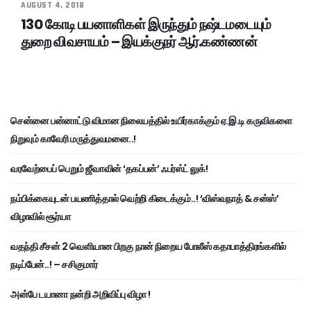
AUGUST 4, 2018
130 கோடி பயனாளிகள் இருந்தும் நஷ்டமடையும்
துறை விவசாயம் – இயக்குநர் ஆர்.கண்ணன்
சென்னை பன்னாட்டு விமான நிலையத்தில் உயிர்காக்கும் ஏ.இ.டி கருவிகளை
நிறுவும் காவேரி மருத்துவமனை..!
வரவேற்பைப் பெறும் ஜீவாவின் ‘தகப்பன்’ ஃபர்ஸ்ட் லுக்!
நம்பிக்கையுடன் பயணித்தால் வெற்றி கிடைக்கும்..! ‘விஸ்வநாத் & சன்ஸ்’
விழாவில் சூர்யா
வதந்தி சீசன் 2 வெளியான பிறகு நான் நிறைய போலீஸ் கதாபாத்திரங்களில்
நடிப்பேன்..! – சசிகுமார்
அன்பே டயானா நன்றி அறிவிப்பு விழா !