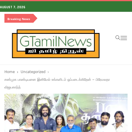
AUGUST 7, 2026
Breaking News
To
na
Home
Uncategorized
சண்முக பாண்டியனை இனிமேல் உங்களிடம் ஒப்படைக்கிறேன் – பிரேமலதா
விஜயகாந்த்