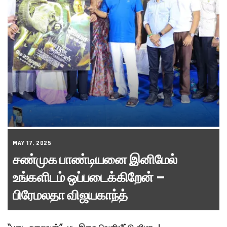
MAY 17, 2025
சண்முக பாண்டியனை இனிமேல்
உங்களிடம் ஒப்படைக்கிறேன் –
பிரேமலதா விஜயகாந்த்
“படை தலைவன்” பட இசை வெளியீட்டு விழா..!