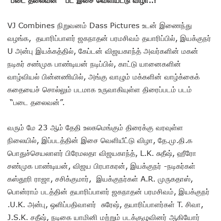
VJ Combines நிறுவனம் Dass Pictures உடன் இணைந்து
வழங்க, தயாரிப்பாளர் ஜகநாதன் பரமசிவம் தயாரிப்பில், இயக்குநர்
U அன்பு இயக்கத்தில், கேப்டன் விஜயகாந்த் அவர்களின் மகன்
நடிகர் சண்முக பாண்டியன் நடிப்பில், காட்டு யானைகளின்
வாழ்வியல் பின்னணியில், அங்கு வாழும் மக்களின் வாழ்க்கைக்
கதையைச் சொல்லும் படமாக உருவாகியுள்ள திரைப்படம் படம்
“படை தலைவன்”.
வரும் மே 23 ஆம் தேதி உலகமெங்கும் திரைக்கு வரவுள்ள
நிலையில், இப்படத்தின் இசை வெளியீட்டு விழா, தே.மு.தி.க
பொதுச்செயலாளர் பிரேமலதா விஜயகாந்த், L.K. சுதீஷ், ஹீரோ
சண்முக பாண்டியன், விஜய பிரபாகரன், இயக்குநர் -நடிகர்கள்
கஸ்தூரி ராஜா, சசிக்குமார், இயக்குநர்கள் A.R. முருகதாஸ்,
பொன்ராம் படத்தின் தயாரிப்பாளர் ஜகநாதன் பரமசிவம், இயக்குநர்
.U.K. அன்பு, ஒளிப்பதிவாளர் சுரேஷ், தயாரிப்பாளர்கள் T. சிவா,
J.S.K. சதீஷ், நடிகை யாமினி மற்றும் படக்குழுவினர் ஆகியோர்