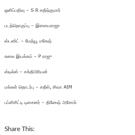
ஒளிப்பதிவு – S R சதீஷ்குமார்
படத்தொகுப்பு – இளையராஜா
ஸ்டண்ட் – மேத்யூ மகேஷ்
கலை இயக்கம் – P ராஜு
ஸ்டில்ஸ் – சக்திபிரியன்
மக்கள் தொடர்பு – சதீஸ், சிவா AIM
பப்ளிசிட்டி டிசைனர் – தினேஷ் அசோக்
Share This: