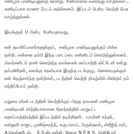
சண்முக பாண்டியனுக்கு உள்ளது. சினிமாவில் வளர்ந்து வாருங்கள்…
கண்டிப்பாக ரமணா 2படம் எடுக்கலாம். இப்படம் பெரிய வெற்றி பெற
வாழ்த்துக்கள்.
இயக்குநர் U அன்பு பேசியதாவது,
என் தயாரிப்பாளர்களுக்கும், சண்முக பாண்டியனுக்கும் மிக்க
நன்றி. என்னை நம்பி இந்த படைப்பை என்னிடம் கொடுத்துள்ளனர்.
அவர்களிடம் நான் கொடுத்த வாக்கைக் காப்பாற்றி விட்டேன் என்று
நம்புகிறேன், எனக்கு உதவியாக இருந்த படக்குழு, அனைவருக்கும்
என் நெஞ்சார்ந்த நன்றிகள், படத்தின் வெற்றி நிகழ்வில் மீண்டும் நம்
சந்திப்போம் நன்றி.
மதுரை வீரன் படத்தின் வெற்றிக்குப் பிறகு நாயகன் சண்முக
பாண்டியன் வித்தியாசமான தோற்றத்தில் மாறுபட்ட
கதாப்பாத்திரத்தில் இப்படத்தில் நடிக்கிறார். யாமினி சந்தர்,
கஸ்தூரி ராஜா, முனீஷ்காந்த், கருடாராம், அருள்தாஸ், ஸ்ரீஜித் ரவி,
A.வெங்கடேஷ், S.S.ஸ்டான்லி, லோகு N P K S, ஆகியோர்