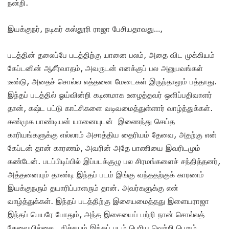
நன்றி.
இயக்குநர், நடிகர் கஸ்தூரி ராஜா பேசியதாவது…,
படத்தின் தலைப்பே படத்திற்கு யானை பலம், அதை விட முக்கியம்
கேப்டனின் ஆசீர்வாதம், அவருடன் எனக்குப் பல அனுபவங்கள்
உண்டு, அதைச் சொல்ல எத்தனை மேடைகள் இருந்தாலும் பத்தாது.
இந்தப் படத்தில் ஓய்வின்றி கடினமாக உழைத்தவர் ஒளிப்பதிவாளர்
தான், கஷ்ட பட்டு காட்சிகளை வடிவமைத்துள்ளார் வாழ்த்துக்கள்.
சண்முக பாண்டியன் யானையுடன் இணைந்து செய்த
காரியங்களுக்கு எல்லாம் அசாத்திய தைரியம் தேவை, அதற்கு என்
கேப்டன் தான் காரணம், அவரின் அதே பாணியை இவரிடமும்
கண்டேன். படப்பிடிப்பில் இப்படக்குழு பல சிரமங்களைச் சந்தித்தனர்,
அத்தனையும் தாண்டி இந்தப் படம் இங்கு வந்ததற்குக் காரணம்
இயக்குநரும் தயாரிப்பாளரும் தான். அவர்களுக்கு என்
வாழ்த்துக்கள். இந்தப் படத்திற்கு இசையமைத்தது இளையராஜா
இந்தப் பெயரே போதும், அந்த இசையைப் பற்றி நான் சொல்லத்
தேவையில்லை, நிச்சயம் இந்தப் படம் பெரிய வெற்றி பெறும்.