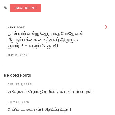
UNCATEGORIZED
NEXT POST
நான் யார் என்று தெரியாத போதே என்
மீது நம்பிக்கை வைத்தவர் ஆறுமுக
குமார்..! – விஜய் சேதுபதி
MAY 19, 2025
Related Posts
AUGUST 3, 2026
வரவேற்பைப் பெறும் ஜீவாவின் ‘தகப்பன்’ ஃபர்ஸ்ட் லுக்!
JULY 29, 2026
அன்பே டயானா நன்றி அறிவிப்பு விழா !