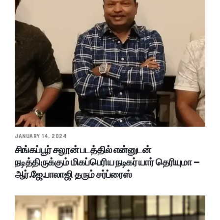
JANUARY 14, 2024
சிங்கப்பூர் சலூன் படத்தில் என்னுடன்
நடித்திருக்கும் மிகப்பெரிய நடிகர் யார் தெரியுமா –
ஆர்.ஜே.பாலாஜி தரும் சர்ப்ரைஸ்