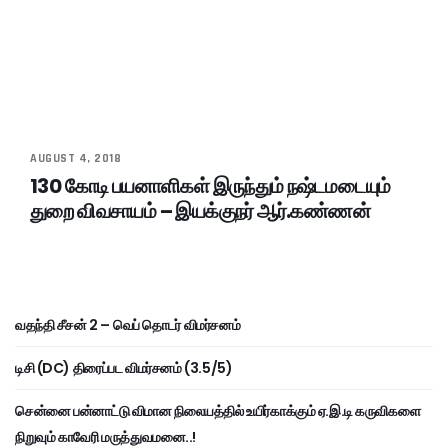
AUGUST 4, 2018
130 கோடி பயனாளிகள் இருந்தும் நஷ்டமடையும்
துறை விவசாயம் – இயக்குநர் ஆர்.கண்ணன்
வதந்தி சீசன் 2 – வெப் தொடர் விமர்சனம்
டிசி (DC) திரைப்பட விமர்சனம் (3.5/5)
சென்னை பன்னாட்டு விமான நிலையத்தில் உயிர்காக்கும் ஏ.இ.டி கருவிகளை
நிறுவும் காவேரி மருத்துவமனை..!