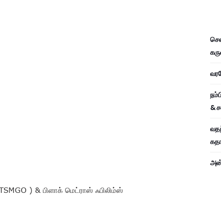
சென
கரு
வரவே
நம்
& ச
வதந
கதாப
அன்
 TSMGO ) & பிளாக் மெட்ராஸ் ஃபிலிம்ஸ்