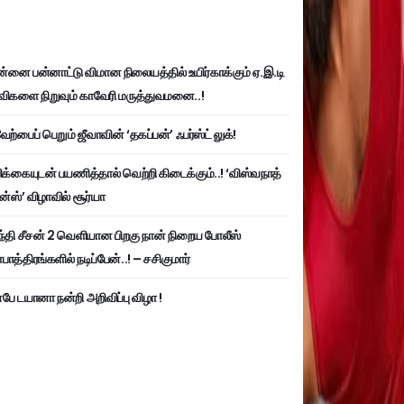
்னை பன்னாட்டு விமான நிலையத்தில் உயிர்காக்கும் ஏ.இ.டி
விகளை நிறுவும் காவேரி மருத்துவமனை..!
ற்பைப் பெறும் ஜீவாவின் ‘தகப்பன்’ ஃபர்ஸ்ட் லுக்!
பிக்கையுடன் பயணித்தால் வெற்றி கிடைக்கும்..! ‘விஸ்வநாத்
ன்ஸ்’ விழாவில் சூர்யா
்தி சீசன் 2 வெளியான பிறகு நான் நிறைய போலீஸ்
ாத்திரங்களில் நடிப்பேன்..! – சசிகுமார்
பே டயானா நன்றி அறிவிப்பு விழா !