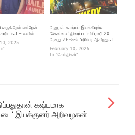
ி வருகிறேன் என்றேன்
அனுராக் காஷ்யப் இயக்கியுள்ள
சாரிடம்..! – கவின்
‘கென்னடி’ திரைப்படம் பிப்ரவரி 20
அன்று ZEE5-ல் பிரீமியர் ஆகிறது..!
10, 2025
ம்"
February 10, 2026
In "செய்திகள்"
ுப்பதுதான் கஷ்டமாக
 உடை’ இயக்குனர் அறிவழகன்