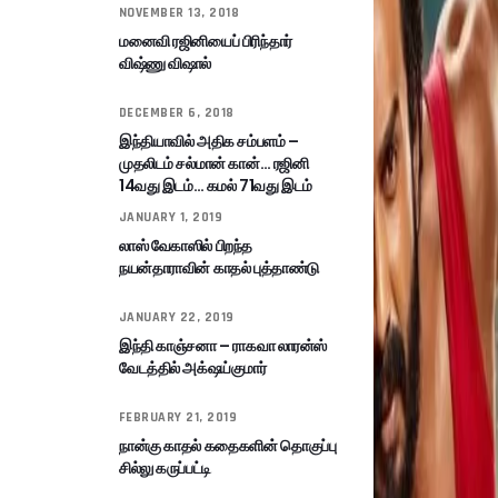
NOVEMBER 13, 2018
மனைவி ரஜினியைப் பிரிந்தார்
விஷ்ணு விஷால்
DECEMBER 6, 2018
இந்தியாவில் அதிக சம்பளம் –
முதலிடம் சல்மான் கான்… ரஜினி
14வது இடம்… கமல் 71வது இடம்
JANUARY 1, 2019
லாஸ் வேகாஸில் பிறந்த
நயன்தாராவின் காதல் புத்தாண்டு
JANUARY 22, 2019
இந்தி காஞ்சனா – ராகவா லாரன்ஸ்
வேடத்தில் அக்‌ஷய்குமார்
FEBRUARY 21, 2019
நான்கு காதல் கதைகளின் தொகுப்பு
சில்லு கருப்பட்டி