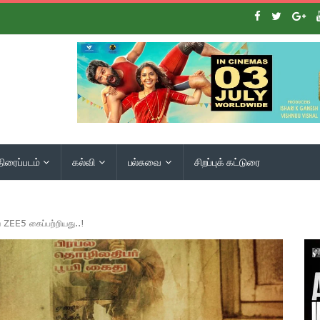
திரைப்படம்
கல்வி
பல்சுவை
சிறப்புக் கட்டுரை
ை ZEE5 கைப்பற்றியது..!