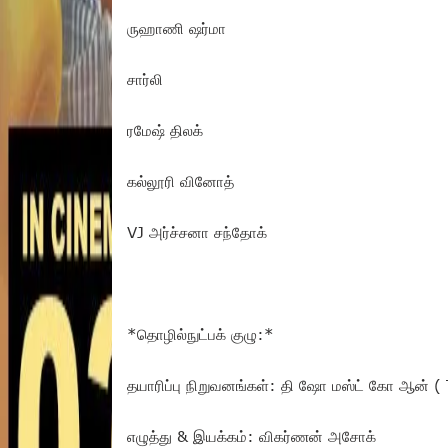
ருஹாணி ஷர்மா
சார்லி
ரமேஷ் திலக்
கல்லூரி வினோத்
VJ அர்ச்சனா சந்தோக்
*தொழில்நுட்பக் குழு:*
தயாரிப்பு நிறுவனங்கள்: தி ஷோ மஸ்ட் கோ ஆன் (
எழுத்து & இயக்கம்: விகர்ணன் அசோக்