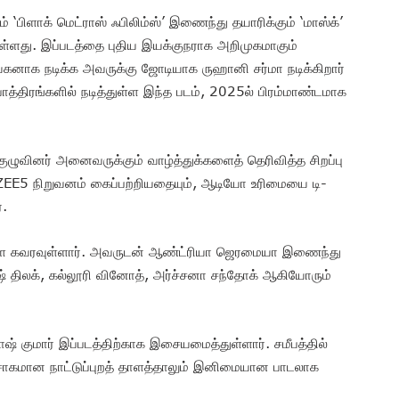
 ‘பிளாக் மெட்ராஸ் ஃபிலிம்ஸ்’ இணைந்து தயாரிக்கும் ‘மாஸ்க்’
ியுள்ளது. இப்படத்தை புதிய இயக்குநராக அறிமுகமாகும்
கனாக நடிக்க அவருக்கு ஜோடியாக ருஹானி சர்மா நடிக்கிறார்
்திரங்களில் நடித்துள்ள இந்த படம், 2025ல் பிரம்மாண்டமாக
ழுவினர் அனைவருக்கும் வாழ்த்துக்களைத் தெரிவித்த சிறப்பு
ZEE5 நிறுவனம் கைப்பற்றியதையும், ஆடியோ உரிமையை டி-
ர்.
ர்களை கவரவுள்ளார். அவருடன் ஆண்ட்ரியா ஜெரமையா இணைந்து
மேஷ் திலக், கல்லூரி வினோத், அர்ச்சனா சந்தோக் ஆகியோரும்
ஷ் குமார் இப்படத்திற்காக இசையமைத்துள்ளார். சமீபத்தில்
ற்சாகமான நாட்டுப்புறத் தாளத்தாலும் இனிமையான பாடலாக
.