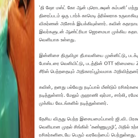
‘தி ஷோ மஸ்ட் கோ ஆன் புரொடக்ஷன் கம்பனி’ மற்றும்
திரைப்படம் ஒரு டார்க் காமெடி த்ரில்லராக உருவாக
விகர்ணன் அசோக் இயக்கியுள்ளார். கவின் கதாநாய
இவர்களுடன் ஆண்ட்ரியா ஜெரமையா முக்கிய கதாபாத
வெளியாக உள்ளது.
இன்னிசை திருவிழா தீபாவளியை முன்னிட்டு, படக்கு
போஸ்டரை வெளியிட்டு, படத்தின் OTT உரிமையை 
சீரிஸ் பெற்றதையும் அதிகாரப்பூர்வமாக அறிவித்தன
கவின், தனது பல்வேறு நடிப்பால் மீண்டும் ரசிக
நடித்துள்ளார். மேலும் ருஹாணி ஷர்மா, சார்லி, ர
முக்கிய வேடங்களில் நடித்துள்ளனர்.
தேசிய விருது பெற்ற இசையமைப்பாளர் ஜி.வி. பிரகா
வெளியான முதல் சிங்கிள் ‘கண்ணுமுழி’, அதில் உ
ரசிகர்களிடையே பெரும் வரவேற்பைப் பெற்றுள்ளது