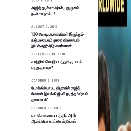
JULY 3, 2018
அஜித் நடிச்சா அசல், புதுமுகம்
நடிச்சா நகல்..?
AUGUST 4, 2018
130 கோடி பயனாளிகள் இருந்தும்
நஷ்டமடையும் துறை விவசாயம் –
இயக்குநர் ஆர்.கண்ணன்
SEPTEMBER 13, 2018
காற்றின் மொழி படத்துக்கு பாடல்
எழுத தயாரா?
OCTOBER 6, 2018
டோக்கியோ பட விழாவில் ராஜீவ்
மேனன் இயக்கி ஜி.வி நடித்த ‘சர்வம்
தாளமயம்’
OCTOBER 26, 2018
வட சென்னை படத்தில் அமீர்
ஆன்ட்ரியா காட்சிகள் நீக்கம்