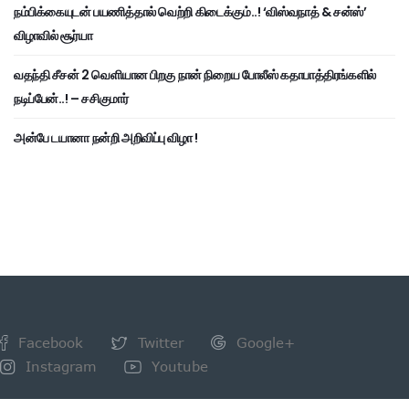
நம்பிக்கையுடன் பயணித்தால் வெற்றி கிடைக்கும்..! ‘விஸ்வநாத் & சன்ஸ்’
விழாவில் சூர்யா
வதந்தி சீசன் 2 வெளியான பிறகு நான் நிறைய போலீஸ் கதாபாத்திரங்களில்
நடிப்பேன்..! – சசிகுமார்
அன்பே டயானா நன்றி அறிவிப்பு விழா !
Facebook
Twitter
Google+
Instagram
Youtube