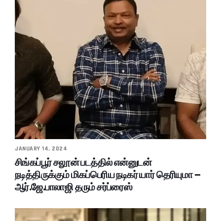
JANUARY 14, 2024
சிங்கப்பூர் சலூன் படத்தில் என்னுடன்
நடித்திருக்கும் மிகப்பெரிய நடிகர் யார் தெரியுமா –
ஆர்.ஜே.பாலாஜி தரும் சர்ப்ரைஸ்