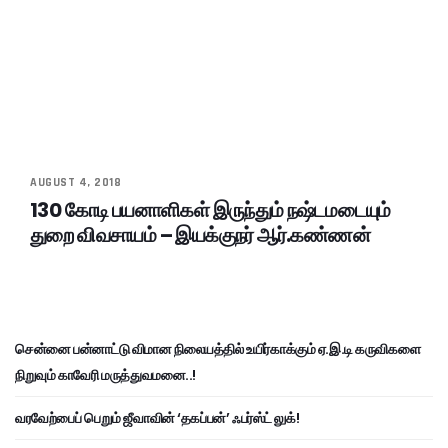
AUGUST 4, 2018
130 கோடி பயனாளிகள் இருந்தும் நஷ்டமடையும்
துறை விவசாயம் – இயக்குநர் ஆர்.கண்ணன்
சென்னை பன்னாட்டு விமான நிலையத்தில் உயிர்காக்கும் ஏ.இ.டி கருவிகளை
நிறுவும் காவேரி மருத்துவமனை..!
வரவேற்பைப் பெறும் ஜீவாவின் ‘தகப்பன்’ ஃபர்ஸ்ட் லுக்!