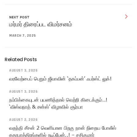
NEXT POST
மர்மர் திரைப்பட விமர்சனம்
MARCH 7, 2025
Related Posts
AUGUST 3, 2026
வரவேற்பைப் பெறும் ஜீவாவின் ‘தகப்பன்’ ஃபர்ஸ்ட் லுக்!
AUGUST 3, 2026
நம்பிக்கையுடன் பயணித்தால் வெற்றி கிடைக்கும்..!
‘விஸ்வநாத் & சன்ஸ்’ விழாவில் சூர்யா
AUGUST 2, 2026
வதந்தி சீசன் 2 வெளியான பிறகு நான் நிறைய போலீஸ்
கதாபாத்திரங்களில் நடிப்பேன்..! – சசிகுமார்