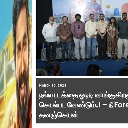
MARCH 20, 2026
நல்ல படத்தை ஓடிடி வாங்குகி
செயல்பட வேண்டும்..! – நீ For
தனஞ்செயன்