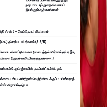
130 கோடி பயனாளிகள் இருந்தும்
நஷ்டமடையும் துறை விவசாயம் –
இயக்குநர் ஆர்.கண்ணன்
்தி சீசன் 2 – வெப் தொடர் விமர்சனம்
ி (DC) திரைப்பட விமர்சனம் (3.5/5)
்னை பன்னாட்டு விமான நிலையத்தில் உயிர்காக்கும் ஏ.இ.டி
விகளை நிறுவும் காவேரி மருத்துவமனை..!
ற்பைப் பெறும் ஜீவாவின் ‘தகப்பன்’ ஃபர்ஸ்ட் லுக்!
பிக்கையுடன் பயணித்தால் வெற்றி கிடைக்கும்..! ‘விஸ்வநாத்
ன்ஸ்’ விழாவில் சூர்யா