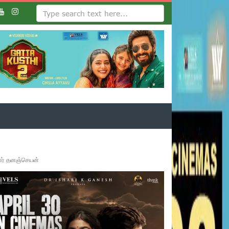
ாளர் தனஞ்செயன்