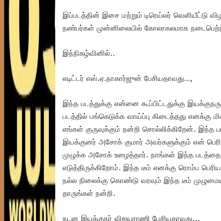
இப்படத்தின் இசை மற்றும் டிரெய்லர் வெளியீட்டு 
நண்பர்கள் முன்னிலையில் கோலாகலமாக நடைபெற்
இந்நிகழ்வினில்..
எடிட்டர் எஸ்.ஏ.நாகார்ஜுன் பேசியதாவது…,
இந்த படத்துக்கு என்னை கூப்பிட்டதுக்கு இயக்குநரு
படத்தில் பங்கெடுக்க வாய்ப்பு கிடைத்தது எனக்கு ம
எங்கள் குருவுக்கும் நன்றி சொல்லிக்கிறேன். இந்த பட
இயக்குனர் அசோக் குமார் அவர்களுக்கும் என் பெரி
முழுக்க அசோக் உழைத்தார். நாங்கள் இந்த படத்தை 
எடுத்திருக்கிறோம். இந்த டீம் எனக்கு ரொம்ப பெ
நல்ல நிலைக்கு கொண்டு வரவும் இந்த டீம் முழும
தாருங்கள் நன்றி.
நடன இயக்குநர் விஜயராணி பேசியதாவது..,