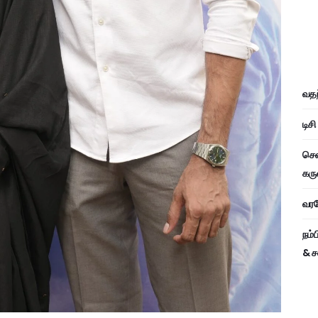
வதந
டிச
சென
கரு
வரவே
நம்
& ச