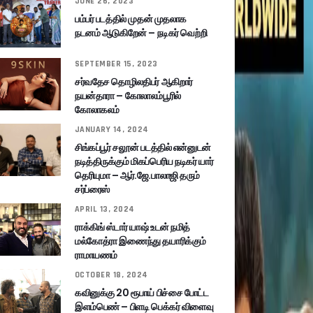
JUNE 26, 2023
பம்பர் படத்தில் முதன் முதலாக
நடனம் ஆடுகிறேன் – நடிகர் வெற்றி
SEPTEMBER 15, 2023
சர்வதேச தொழிலதிபர் ஆகிறார்
நயன்தாரா – கோலாலம்பூரில்
கோலாகலம்
JANUARY 14, 2024
சிங்கப்பூர் சலூன் படத்தில் என்னுடன்
நடித்திருக்கும் மிகப்பெரிய நடிகர் யார்
தெரியுமா – ஆர்.ஜே.பாலாஜி தரும்
சர்ப்ரைஸ்
APRIL 13, 2024
ராக்கிங் ஸ்டார் யாஷ் உடன் நமித்
மல்கோத்ரா இணைந்து தயாரிக்கும்
ராமாயணம்
OCTOBER 18, 2024
கவினுக்கு 20 ரூபாய் பிச்சை போட்ட
இளம்பெண் – பிளடி பெக்கர் விளைவு