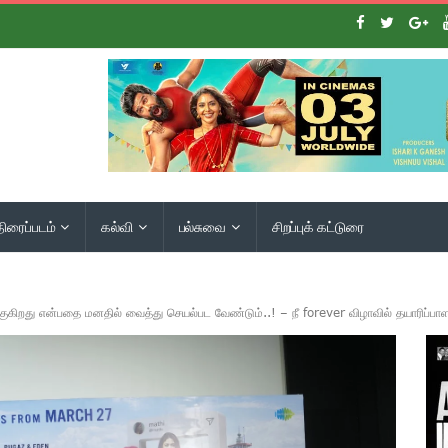
திரைப்படம்
கல்வி
பல்சுவை
சிறப்புக் கட்டுரை
்குகிறது என்பதை மனதில் வைத்து செயல்பட வேண்டும்..! – நீ forever விழாவில் தயாரிப்ப