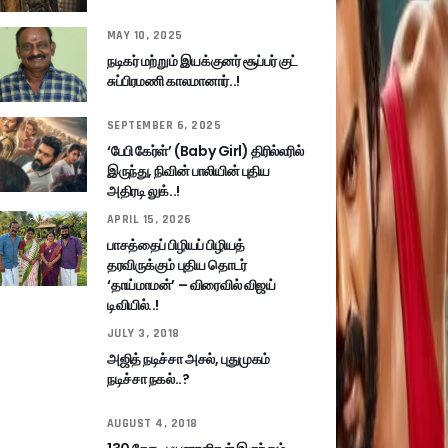
MAY 10, 2025
நடிகர் மற்றும் இயக்குனர் சூப்பர் குட்
சுப்பிரமணி காலமானார்..!
SEPTEMBER 6, 2025
‘பேபி கேர்ள்’ (Baby Girl) திரில்லரில்
இருந்து, நிவின் பாலியின் புதிய
அதிரடி லுக்..!
APRIL 15, 2026
பாசத்தைப் பிழியப் பிழியத்
தரவிருக்கும் புதிய தொடர்
‘தாய்மாமன்’ – விரைவில் விஜய்
டிவியில்..!
JULY 3, 2018
அஜித் நடிச்சா அசல், புதுமுகம்
நடிச்சா நகல்..?
AUGUST 4, 2018