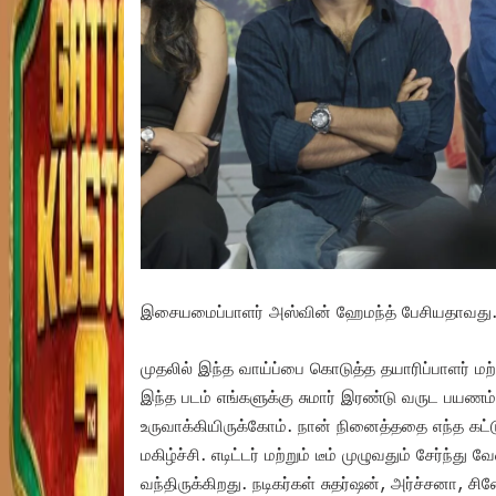
இசையமைப்பாளர் அஸ்வின் ஹேமந்த் பேசியதாவது.
முதலில் இந்த வாய்ப்பை கொடுத்த தயாரிப்பாளர் மற
இந்த படம் எங்களுக்கு சுமார் இரண்டு வருட பயணம
உருவாக்கியிருக்கோம். நான் நினைத்ததை எந்த கட்டு
மகிழ்ச்சி. எடிட்டர் மற்றும் டீம் முழுவதும் சேர்ந்
வந்திருக்கிறது. நடிகர்கள் சுதர்ஷன், அர்ச்சனா, சி