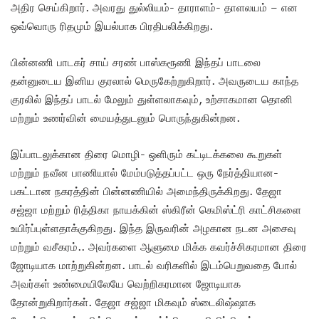
அதிர செய்கிறார். அவரது துல்லியம்- தாராளம்- தாளலயம் – என
ஒவ்வொரு ரிதமும் இயல்பாக பிரதிபலிக்கிறது.
பின்னணி பாடகர் சாய் சரண் பாஸ்கரூணி இந்தப் பாடலை
தன்னுடைய இனிய குரலால் மெருகேற்றுகிறார். அவருடைய காந்த
குரலில் இந்தப் பாடல் மேலும் துள்ளலாகவும், உற்சாகமான தொனி
மற்றும் உணர்வின் மையத்துடனும் பொருந்துகின்றன.
இப்பாடலுக்கான திரை மொழி- ஒளிரும் கட்டிடக்கலை கூறுகள்
மற்றும் நவீன பாணியால் மேம்படுத்தப்பட்ட ஒரு நேர்த்தியான-
பகட்டான நகரத்தின் பின்னணியில் அமைந்திருக்கிறது. தேஜா
சஜ்ஜா மற்றும் ரித்திகா நாயக்கின் ஸ்கிரீன் கெமிஸ்ட்ரி காட்சிகளை
உயிர்ப்புள்ளதாக்குகிறது. இந்த இருவரின் அழகான நடன அசைவு
மற்றும் வசீகரம்.. அவர்களை ஆளுமை மிக்க கவர்ச்சிகரமான திரை
ஜோடியாக மாற்றுகின்றன. பாடல் வரிகளில் இடம்பெறுவதை போல்
அவர்கள் உண்மையிலேயே வெற்றிகரமான ஜோடியாக
தோன்றுகிறார்கள். தேஜா சஜ்ஜா மிகவும் ஸ்டைலிஷ்ஷாக