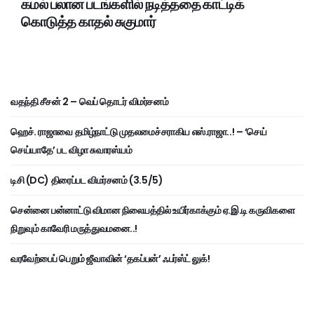
கமல் பலான படங்களில் நடித்ததை காட்டிக்
கொடுத்த காதல் சுகுமார்
வதந்தி சீசன் 2 – வெப் தொடர் விமர்சனம்
ஹெச். ராஜாவை தமிழ்நாட்டு முதலமைச்சராகிய எஸ்.ராஜா..! – ‘செய்
செய்யாதே’ பட விழா சுவாரஸ்யம்
டிசி (DC) திரைப்பட விமர்சனம் (3.5/5)
சென்னை பன்னாட்டு விமான நிலையத்தில் உயிர்காக்கும் ஏ.இ.டி கருவிகளை
நிறுவும் காவேரி மருத்துவமனை..!
வரவேற்பைப் பெறும் ஜீவாவின் ‘தகப்பன்’ ஃபர்ஸ்ட் லுக்!