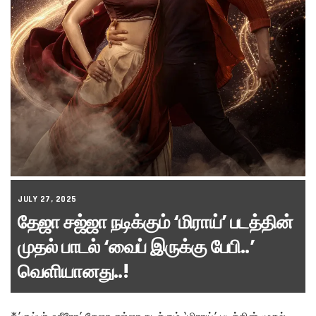
JULY 27, 2025
தேஜா சஜ்ஜா நடிக்கும் ‘மிராய்’ படத்தின்
முதல் பாடல் ‘வைப் இருக்கு பேபி..’
வெளியானது..!
*’சூப்பர் ஹீரோ’ தேஜா சஜ்ஜா நடிக்கும் ‘மிராய்’ படத்தின் முதல்