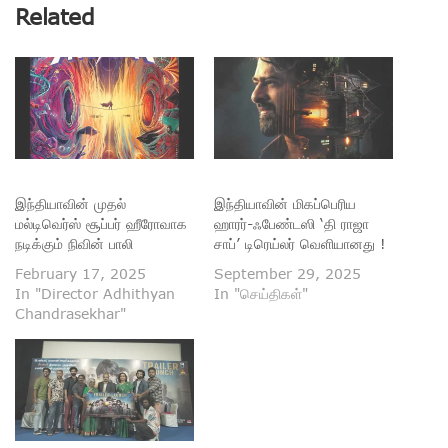
Related
இந்தியாவின் முதல்
இந்தியாவின் மிகப்பெரிய
மல்டிவெர்ஸ் சூப்பர் ஹீரோவாக
ஹாரர்-ஃபேண்டஸி ‘தி ராஜா
நடிக்கும் நிவின் பாலி
சாப்’ டிரெய்லர் வெளியானது !
February 17, 2025
September 29, 2025
In "Director Adhithyan
In "செய்திகள்"
Chandrasekhar"