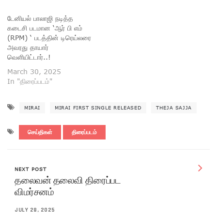
டேனியல் பாலாஜி நடித்த
கடைசி படமான ‘ஆர் பி எம்
(RPM) ‘ படத்தின் டிரெய்லரை
அவரது தாயார்
வெளியிட்டார்..!
March 30, 2025
In "திரைப்படம்"
MIRAI
MIRAI FIRST SINGLE RELEASED
THEJA SAJJA
செய்திகள்
திரைப்படம்
NEXT POST
தலைவன் தலைவி திரைப்பட
விமர்சனம்
JULY 28, 2025