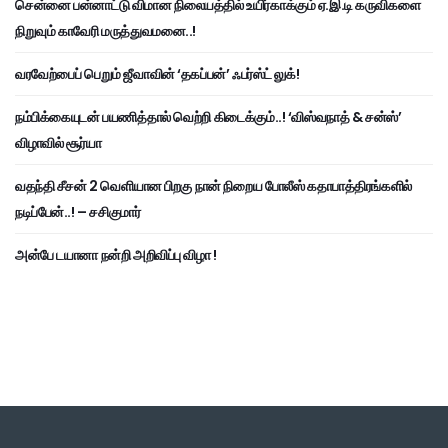
சென்னை பன்னாட்டு விமான நிலையத்தில் உயிர்காக்கும் ஏ.இ.டி கருவிகளை
நிறுவும் காவேரி மருத்துவமனை..!
வரவேற்பைப் பெறும் ஜீவாவின் ‘தகப்பன்’ ஃபர்ஸ்ட் லுக்!
நம்பிக்கையுடன் பயணித்தால் வெற்றி கிடைக்கும்..! ‘விஸ்வநாத் & சன்ஸ்’
விழாவில் சூர்யா
வதந்தி சீசன் 2 வெளியான பிறகு நான் நிறைய போலீஸ் கதாபாத்திரங்களில்
நடிப்பேன்..! – சசிகுமார்
அன்பே டயானா நன்றி அறிவிப்பு விழா !