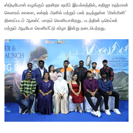
ஸ்டுடியோஸ் வழங்கும் ஹலிதா ஷமீம் இயக்கத்தில், கதிஜா ரஹ்மான்
கௌரவ் காளை, எஸ்தர் அனில் மற்றும் பலர் நடித்துள்ள ’மின்மினி’
திரைப்படம் ஆகஸ்ட் மாதம் வெளியாகிறது. படத்தின் டிரெய்லர்
மற்றும் ஆடியோ வெளியீட்டு விழா இன்று நடைபெற்றது.