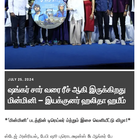
JULY 25, 2024
ஷங்கர் சார் வரை ரீச் ஆகி இருக்கிறது
மின்மினி – இயக்குனர் ஹலிதா ஹமீம்
*’மின்மினி’ படத்தின் டிரெய்லர் ம்ற்றும் இசை வெளியீட்டு விழா!*
ஸ்டேஜ் அன்ரியல், பேபி ஷூ புரொடக்ஷன்ஸ் & ஆங்கர் பே