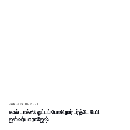
JANUARY 10, 2021
கால் டாக்ஸி ஓட்டப் போகிறார் பர்த்டே பேபி
ஐஸ்வர்யா ராஜேஷ்