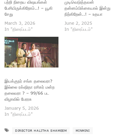
பற்றி நிறைய விஷயங்கள்
முடிவெடுத்தவன்
பேசியிருக்கிறோம்..! – யூகி
தன்னம்பிக்கையால் இன்று
சேது
நிற்கிறேன்..! – உதயா
March 3, 2026
June 2, 2025
In "திரைப்படம்"
In "திரைப்படம்"
இயக்குநர் சங்க தலைவரா?
இல்லை ரக்‌ஷிதா ரசிகர் மன்ற
தலைவரா ? – 99/66 பட
விழாவில் பேரரசு
January 5, 2026
In "திரைப்படம்"
DIRECTOR HALITHA SHAMEEM
MINMINI