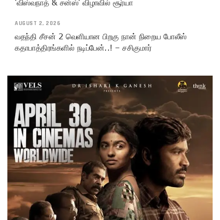
‘விஸ்வநாத் & சன்ஸ்’ விழாவில் சூர்யா
AUGUST 2, 2026
வதந்தி சீசன் 2 வெளியான பிறகு நான் நிறைய போலீஸ்
கதாபாத்திரங்களில் நடிப்பேன்..! – சசிகுமார்