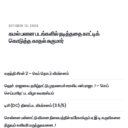
OCTOBER 13, 2020
கமல் பலான படங்களில் நடித்ததை காட்டிக்
கொடுத்த காதல் சுகுமார்
வதந்தி சீசன் 2 – வெப் தொடர் விமர்சனம்
ஹெச். ராஜாவை தமிழ்நாட்டு முதலமைச்சராகிய எஸ்.ராஜா..! – ‘செய்
செய்யாதே’ பட விழா சுவாரஸ்யம்
டிசி (DC) திரைப்பட விமர்சனம் (3.5/5)
சென்னை பன்னாட்டு விமான நிலையத்தில் உயிர்காக்கும் ஏ.இ.டி கருவிகளை
நிறுவும் காவேரி மருத்துவமனை..!