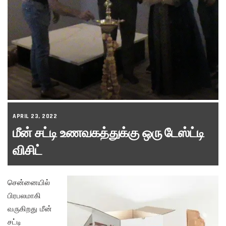
APRIL 23, 2022
மீன் சட்டி உணவகத்துக்கு ஒரு டேஸ்ட்டி
விசிட்
சென்னையில்
பிரபலமாகி
வருகிறது மீன்
சட்டி