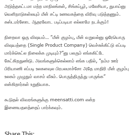
அடுத்தகட்டமா மற்ற மாநிலங்கள், சிங்கப்பூர், மலேசியா, துபாய்னு
வெளிநாடுகள்லயும் மீன் சட்டி உணவகத்தை விரிவு படுத்தணும்.
கஸ்டமர்ஸோட ஆதரவோட படிப்படியா எல்லாமே நடக்கும்!
நிறைவா ஒரு விஷயம்… ”மீன் குழம்பு, மீன் வறுவல்னு ஒரேயொரு
விஷயத்தை (Single Product Company) வெச்சுக்கிட்டு எப்படி
மார்க்கெட்ல நிலைக்க முடியும்?”னு பலரும் எங்ககிட்டே
கேட்கிறதுண்டு. அவங்களுக்கெல்லாம் எங்க பதில், ”நம்ம ஊர்
பிரியாணி எப்படி உலகளவுல பிரபலமாச்சோ அதே மாதிரி மீன் குழம்பு
உலகம் முழுதும் வாசம் வீசும். பொருத்திருந்து பாருங்க”
என்கிறார்கள் உறுதியாக.
கூடுதல் விவரங்களுக்கு meensatti.com என்ற
இணையதளத்தைப் பார்க்கவும்.
Share This: