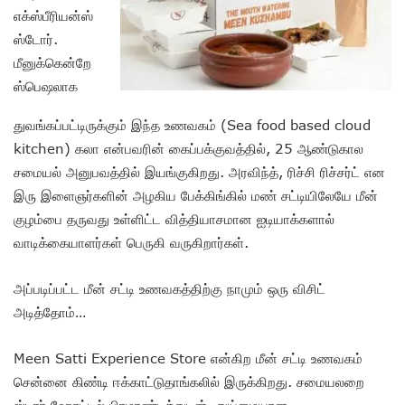
எக்ஸ்பீரியன்ஸ்
ஸ்டோர்.
மீனுக்கென்றே
ஸ்பெஷலாக
துவங்கப்பட்டிருக்கும் இந்த உணவகம் (Sea food based cloud
kitchen) கலா என்பவரின் கைப்பக்குவத்தில், 25 ஆண்டுகால
சமையல் அனுபவத்தில் இயங்குகிறது. அரவிந்த், ரிச்சி ரிச்சர்ட் என
இரு இளைஞர்களின் அழகிய பேக்கிங்கில் மண் சட்டியிலேயே மீன்
குழம்பை தருவது உள்ளிட்ட வித்தியாசமான ஐடியாக்களால்
வாடிக்கையாளர்கள் பெருகி வருகிறார்கள்.
அப்படிப்பட்ட மீன் சட்டி உணவகத்திற்கு நாமும் ஒரு விசிட்
அடித்தோம்…
Meen Satti Experience Store என்கிற மீன் சட்டி உணவகம்
சென்னை கிண்டி ஈக்காட்டுதாங்கலில் இருக்கிறது. சமையலறை
ஸ்டார் ஹோட்டல் பிரமாண்டத்துடன், துய்மையான