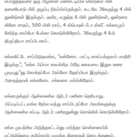
பொறுத்தவரை ஒரு அழகான மண்சட்டியில கொடுவா மீன்
தலையோடு மீன் குழம்பு நிரம்பியிருக்கும். கூடவே 3லேருந்து 4 மீன்
துண்டுகள் இருக்கும். தவிர, வறுத்த 6 மீன் துண்டுகள், ஒன்றரை
கிலோ சாதம், 500 மிலி ரசம், 4 ஸ்பெஷல் பீடா ஸ்வீட் எல்லாமும்
சேர்ந்த காம்போ பேக்கா கொடுக்கிறோம். 3லேருந்து 4 பேர்
திருப்தியா சாப்பிடலாம்.
எங்ககிட்டே சாப்பிடுறவங்க, ”என்னோட பாட்டி கைப்பக்குவம் மாதிரி
இருக்கு”, ”எங்க அம்மா வைக்கிற அதே சுவையை இதுல உணர
முடியுது”னு சொல்றப்போ அவ்ளோ ஹேப்பியா இருக்கும்.
அதைத்தான் எங்களோட சக்ஸஸா பார்க்கிறோம்.
எல்லாருக்கும் ஆன்லைன்ல ஆர்டர் பண்ண தெரியாது.
அப்படிப்பட்டவங்க நேர்ல வந்து சாப்பிடறப்போ அவங்களுக்கு
ஆன்லைன்ல எப்படி ஆர்டர் பண்றதுன்னு சொல்லிக் கொடுக்கிறோம்.
எங்க முயற்சில அடுத்தகட்டம்னு பார்த்தா சென்னையில்
மட்டுமில்லாம தமிழ்நாடு முழுக்க கிளைகள் தொடங்கணும்.