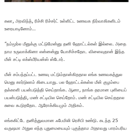
கலா, அரவிந்த், ரிச்சி ரிச்சர்ட் உள்ளிட்ட உணவக நிர்வாகிகளிடம்
உரையாடினோம்…
”நம்மூர்ல மீனுக்கு மட்டுமேன்னு தனி ஹோட்டல்கள் இல்லை. அதை
நாம உருவாக்கினா என்னன்னு யோசிச்சதோட விளைவுதான் இந்த
மீன் சட்டி எக்ஸ்பீரியன்ஸ் ஸ்டோர்.
மீன் சம்பந்தப்பட்ட உணவு மட்டும்தான்கிறதால எங்க உணவகத்துல
மெனு கார்டுலாம் கிடையாது. பல ஹோட்டல்கள்ல மீன் குழம்பை
தக்காளி பயன்படுத்தி செய்றாங்க. ஆனா, நாங்க தரமான புளியைப்
பயன்படுத்தி, மண் சட்டியில செய்றோம். மண் சட்டியில செய்றதால
சுவை கூடுறதோட ஆரோக்கியமும் அதிகம்.
எங்ககிட்டே தனித்துவமான ஃபேமிலி ரெசிபி உண்டு. கடந்த 25
வருஷமா அதுல எந்த புதுமையையும் புகுத்தாம அதாவது பாரம்பரிய