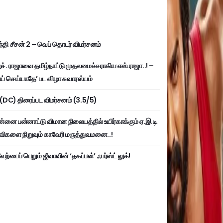
்தி சீசன் 2 – வெப் தொடர் விமர்சனம்
். ராஜாவை தமிழ்நாட்டு முதலமைச்சராகிய எஸ்.ராஜா..! –
ய் செய்யாதே’ பட விழா சுவாரஸ்யம்
ி (DC) திரைப்பட விமர்சனம் (3.5/5)
்னை பன்னாட்டு விமான நிலையத்தில் உயிர்காக்கும் ஏ.இ.டி
விகளை நிறுவும் காவேரி மருத்துவமனை..!
ற்பைப் பெறும் ஜீவாவின் ‘தகப்பன்’ ஃபர்ஸ்ட் லுக்!