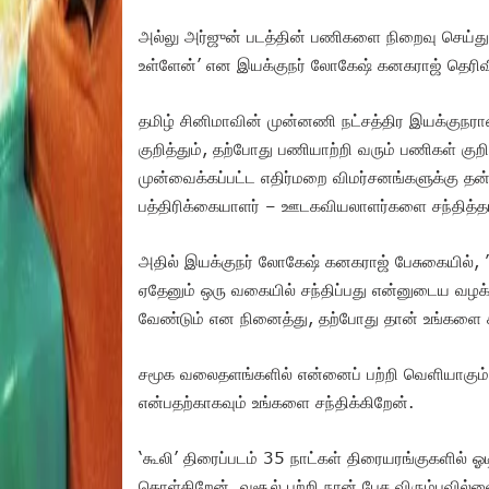
அல்லு அர்ஜுன் படத்தின் பணிகளை நிறைவு செய்
உள்ளேன்’ என இயக்குநர் லோகேஷ் கனகராஜ் தெரிவி
தமிழ் சினிமாவின் முன்னணி நட்சத்திர இயக்குநர
குறித்தும், தற்போது பணியாற்றி வரும் பணிகள் கு
முன்வைக்கப்பட்ட எதிர்மறை விமர்சனங்களுக்கு த
பத்திரிக்கையாளர் – ஊடகவியலாளர்களை சந்தித்தா
அதில் இயக்குநர் லோகேஷ் கனகராஜ் பேசுகையில், 
ஏதேனும் ஒரு வகையில் சந்திப்பது என்னுடைய வழக்க
வேண்டும் என நினைத்து, தற்போது தான் உங்களை ச
சமூக வலைதளங்களில் என்னைப் பற்றி வெளியாகும்
என்பதற்காகவும் உங்களை சந்திக்கிறேன்.
‘கூலி’ திரைப்படம் 35 நாட்கள் திரையரங்குகளில் ஓட
கொள்கிறேன். வசூல் பற்றி நான் பேச விரும்பவில்