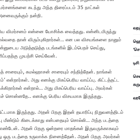
 விமர்சனங்களை கடந்து அந்த திரைப்படம் 35 நாட்கள்
னைவருக்கும் நன்றி.‌
வதந
ய விமர்சனம் என்னை யோசிக்க வைத்தது. என்னிடமிருந்து
சொல்வதை தான் விரும்புகிறார்கள்… என பல விசயங்களை நானும்
ஹெச
ன்னுடைய அடுத்தடுத்த படங்களில் இடம்பெறச் செய்து,
‘செ
்பதற்கு முயற்சி செய்வேன்.
டிச
்த் சாரையும், கமல்ஹாசன் சாரையும் சந்தித்தேன். நாங்கள்
சென
ோம்’ என்றார்கள். அது எனக்கு மிகப்பெரிய வாய்ப்பு. கிட்டத்தட்ட
கரு
்கிறார்கள் என்றால்… அது மிகப்பெரிய வாய்ப்பு. அவர்கள்
க்கச் சொன்னதே.. எனக்கு பெரிய விசயமாக இருந்தது.
வரவே
ட்டமாக இருந்தது. அதன் பிறகு இதன் தயாரிப்பு நிறுவனத்திடம்
்பு மீண்டும் கிடைக்காது என்பதையும் சொல்லி… அந்த படத்தை
 கொண்டேன். அதன் பிறகு ஒன்றரை மாதங்கள் இருவருக்காகவும்
ு ஒரு படத்தை உருவாக்க நினைத்தேன். அதன் பிறகு அவர்கள்