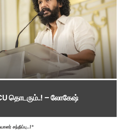
LCU தொடரும்..! – லோகேஷ்
ளர் சந்திப்பு..!
*