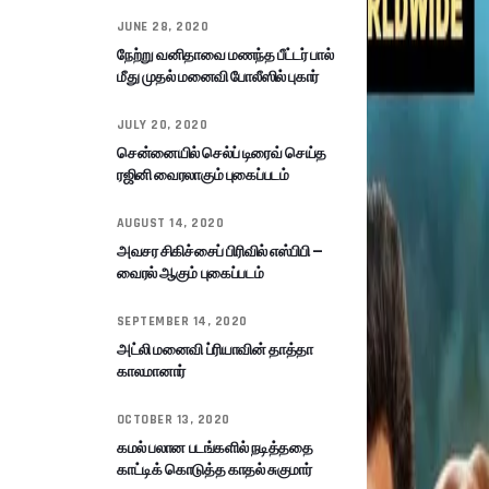
JUNE 28, 2020
நேற்று வனிதாவை மணந்த பீட்டர் பால்
மீது முதல் மனைவி போலீஸில் புகார்
JULY 20, 2020
சென்னையில் செல்ப் டிரைவ் செய்த
ரஜினி வைரலாகும் புகைப்படம்
AUGUST 14, 2020
அவசர சிகிச்சைப் பிரிவில் எஸ்பிபி –
வைரல் ஆகும் புகைப்படம்
SEPTEMBER 14, 2020
அட்லி மனைவி ப்ரியாவின் தாத்தா
காலமானார்
OCTOBER 13, 2020
கமல் பலான படங்களில் நடித்ததை
காட்டிக் கொடுத்த காதல் சுகுமார்