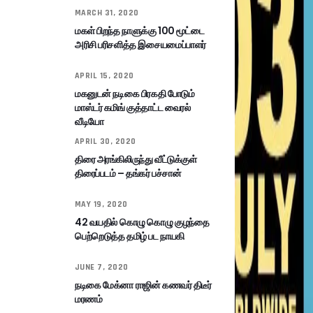
MARCH 31, 2020
மகள் பிறந்த நாளுக்கு 100 மூட்டை
அரிசி பரிசளித்த இசையமைப்பாளர்
APRIL 15, 2020
மகனுடன் நடிகை பிரகதி போடும்
மாஸ்டர் கமிங் குத்தாட்ட வைரல்
வீடியோ
APRIL 30, 2020
திரை அரங்கிலிருந்து வீட்டுக்குள்
திரைப்படம் – தங்கர் பச்சான்
MAY 19, 2020
42 வயதில் கொழு கொழு குழந்தை
பெற்றெடுத்த தமிழ் பட நாயகி
JUNE 7, 2020
நடிகை மேக்னா ராஜின் கணவர் திடீர்
மரணம்