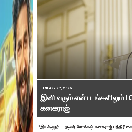
JANUARY 27, 2026
இனி வரும் என் படங்களிலும் 
கனகராஜ்
*
இயக்குநர் – நடிகர் லோகேஷ் கனகராஜ் பத்திரிகையா