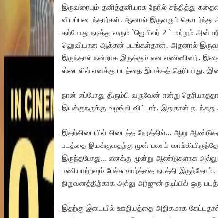
இருவரையும் தனித்தனியாக நேரில் சந்தித்து கதைய
வியப்படைந்தார்கள். ஆனால் இருவரும் தொடர்ந்து 
தற்போது நடித்து வரும் ‘ஜெயிலர் 2 ‘ மற்றும் அன்
ஹெவியான ஆக்சன் படங்கள்தான். அதனால் இருவ
இருந்தால் நன்றாக இருக்கும் என எண்ணினர்.‌ இத
ஸ்டைலில் எனக்கு படத்தை இயக்கத் தெரியாது. இதை 
நான் எப்போது திரும்பி வருவேன் என்று தெரியாததால
இயக்குநருக்கு வழங்கி விட்டார்.‌ இதுதான் நடந்தது.
இதற்கிடையில் கிடைத்த நேரத்தில்… ஆறு ஆண்டுகளு
படத்தை இயக்குவதற்கு முன் பணம் வாங்கியிருந்தே
இருந்தபோது… எனக்கு மூன்று ஆண்டுகளாக அல்லு 
பணியாற்றவும் பேச்சு வார்த்தை நடத்தி இருந்தோம். 
நிறுவனத்திற்காக அல்லு அர்ஜுன் நடிப்பில் ஒரு பட
இதற்கு இடையில் ஊதியத்தை அதிகமாக கேட்டதால்