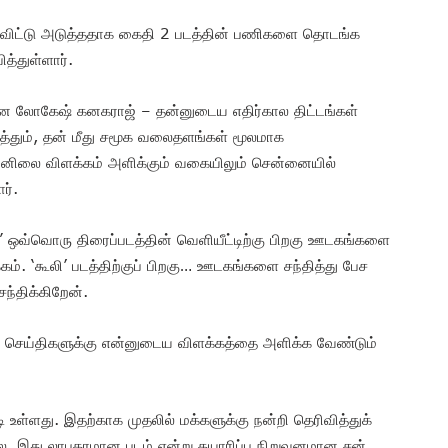
துவிட்டு அடுத்ததாக கைதி 2 படத்தின் பணிகளை தொடங்க
த்துள்ளார்.
ான லோகேஷ் கனகராஜ் – தன்னுடைய எதிர்கால திட்டங்கள்
றித்தும், தன் மீது சமூக வலைதளங்கள் மூலமாக
ன்னிலை விளக்கம் அளிக்கும் வகையிலும் சென்னையில்
ர்.
” ஒவ்வொரு திரைப்படத்தின் வெளியீட்டிற்கு பிறகு ஊடகங்களை
ம். ‘கூலி’ படத்திற்குப் பிறகு… ஊடகங்களை சந்தித்து பேச
ந்திக்கிறேன்.
 செய்திகளுக்கு என்னுடைய விளக்கத்தை அளிக்க வேண்டும்
ி உள்ளது. இதற்காக முதலில் மக்களுக்கு நன்றி தெரிவித்துக்
லை. இது லாபகரமான படம் என்று தயாரிப்பு நிறுவனமான சன்