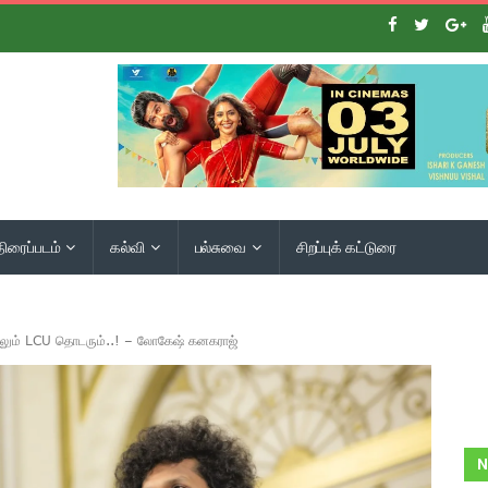
திரைப்படம்
கல்வி
பல்சுவை
சிறப்புக் கட்டுரை
ிலும் LCU தொடரும்..! – லோகேஷ் கனகராஜ்
N