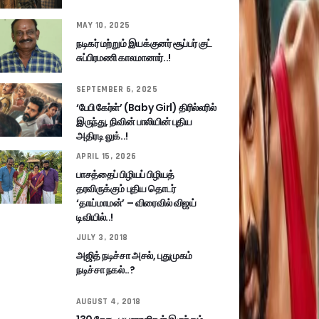
MAY 10, 2025
நடிகர் மற்றும் இயக்குனர் சூப்பர் குட்
சுப்பிரமணி காலமானார்..!
SEPTEMBER 6, 2025
‘பேபி கேர்ள்’ (Baby Girl) திரில்லரில்
இருந்து, நிவின் பாலியின் புதிய
அதிரடி லுக்..!
APRIL 15, 2026
பாசத்தைப் பிழியப் பிழியத்
தரவிருக்கும் புதிய தொடர்
‘தாய்மாமன்’ – விரைவில் விஜய்
டிவியில்..!
JULY 3, 2018
அஜித் நடிச்சா அசல், புதுமுகம்
நடிச்சா நகல்..?
AUGUST 4, 2018