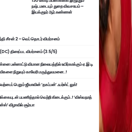
130 கோடி பயனாளிகள் இருந்தும்
நஷ்டமடையும் துறை விவசாயம் –
இயக்குநர் ஆர்.கண்ணன்
்தி சீசன் 2 – வெப் தொடர் விமர்சனம்
ி (DC) திரைப்பட விமர்சனம் (3.5/5)
்னை பன்னாட்டு விமான நிலையத்தில் உயிர்காக்கும் ஏ.இ.டி
விகளை நிறுவும் காவேரி மருத்துவமனை..!
ற்பைப் பெறும் ஜீவாவின் ‘தகப்பன்’ ஃபர்ஸ்ட் லுக்!
பிக்கையுடன் பயணித்தால் வெற்றி கிடைக்கும்..! ‘விஸ்வநாத்
ன்ஸ்’ விழாவில் சூர்யா