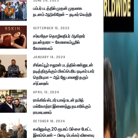
JUNE 26, 2023
பம்பர் படத்தில் முதன் முதலாக
நடனம் ஆடுகிறேன் – நடிகர் வெற்றி
SEPTEMBER 15, 2023
சர்வதேச தொழிலதிபர் ஆகிறார்
நயன்தாரா – கோலாலம்பூரில்
கோலாகலம்
JANUARY 14, 2024
சிங்கப்பூர் சலூன் படத்தில் என்னுடன்
நடித்திருக்கும் மிகப்பெரிய நடிகர் யார்
தெரியுமா – ஆர்.ஜே.பாலாஜி தரும்
சர்ப்ரைஸ்
APRIL 13, 2024
ராக்கிங் ஸ்டார் யாஷ் உடன் நமித்
மல்கோத்ரா இணைந்து தயாரிக்கும்
ராமாயணம்
OCTOBER 18, 2024
கவினுக்கு 20 ரூபாய் பிச்சை போட்ட
இளம்பெண் – பிளடி பெக்கர் விளைவு