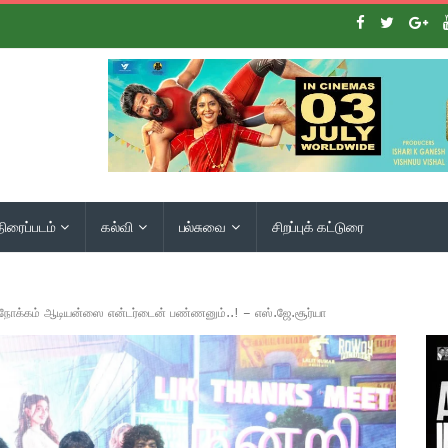
திரைப்படம்
கல்வி
பல்சுவை
சிறப்புக் கட்டுரை
 நோக்கம் ஆடியன்ஸை என்டர்டைன் பண்ணனும்..! – எஸ்.ஜே.சூர்யா