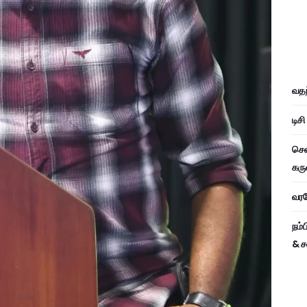
வதந
டிச
சென
கரு
வரவே
நம்
& ச