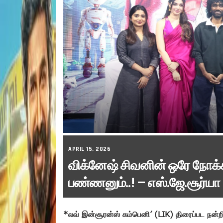
APRIL 15, 2026
விக்னேஷ் சிவனின் ஒரே நோக
பண்ணனும்..! – எஸ்.ஜே.சூர்யா
*லவ் இன்சூரன்ஸ் கம்பெனி’ (LIK) திரைப்பட நன்றி