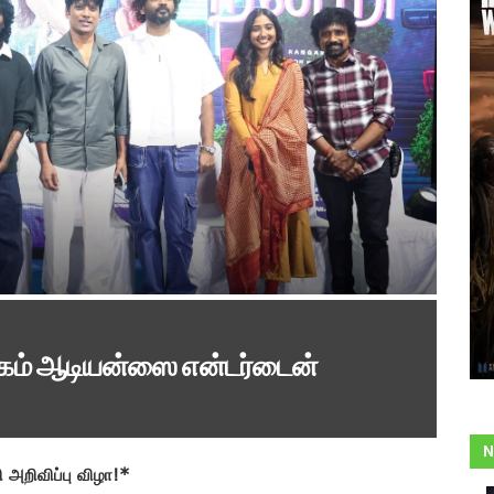
்கம் ஆடியன்ஸை என்டர்டைன்
N
 அறிவிப்பு விழா!*