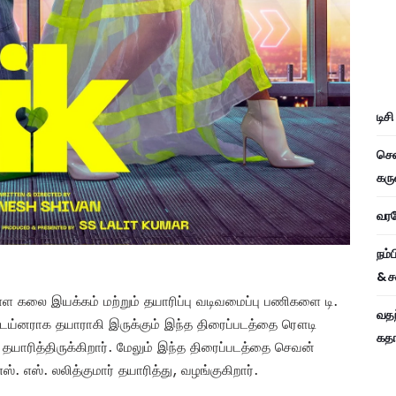
டிச
சென
கரு
வரவே
நம்
& ச
்ள கலை இயக்கம் மற்றும் தயாரிப்பு வடிவமைப்பு பணிகளை டி.
வதந
ர்டெய்னராக தயாராகி இருக்கும் இந்த திரைப்படத்தை ரௌடி
கதாப
ரா தயாரித்திருக்கிறார். மேலும் இந்த திரைப்படத்தை செவன்
எஸ். எஸ். லலித்குமார்‌ தயாரித்து, வழங்குகிறார்.