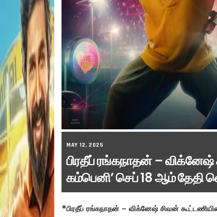
MAY 12, 2025
பிரதீப் ரங்கநாதன் – விக்னேஷ
கம்பெனி’ செப் 18 ஆம் தேதி வ
*பிரதீப் ரங்கநாதன் – விக்னேஷ் சிவன் கூட்டணியி