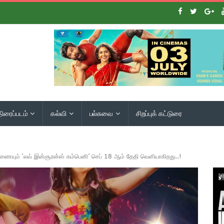
திரைப்படம்
கல்வி
பல்சுவை
சிறப்புக் கட்டுரை
 இணையும் ‘லவ் இன்சூரன்ஸ் கம்பெனி’ செப் 18 ஆம் தேதி வெளியாகிறது..!