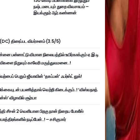
130 கோடி பயனாளிகள் இருந்தும்
நஷ்டமடையும் துறை விவசாயம் –
இயக்குநர் ஆர்.கண்ணன்
ி (DC) திரைப்பட விமர்சனம் (3.5/5)
்னை பன்னாட்டு விமான நிலையத்தில் உயிர்காக்கும் ஏ.இ.டி
விகளை நிறுவும் காவேரி மருத்துவமனை..!
ற்பைப் பெறும் ஜீவாவின் ‘தகப்பன்’ ஃபர்ஸ்ட் லுக்!
பிக்கையுடன் பயணித்தால் வெற்றி கிடைக்கும்..! ‘விஸ்வநாத்
ன்ஸ்’ விழாவில் சூர்யா
்தி சீசன் 2 வெளியான பிறகு நான் நிறைய போலீஸ்
ாத்திரங்களில் நடிப்பேன்..! – சசிகுமார்