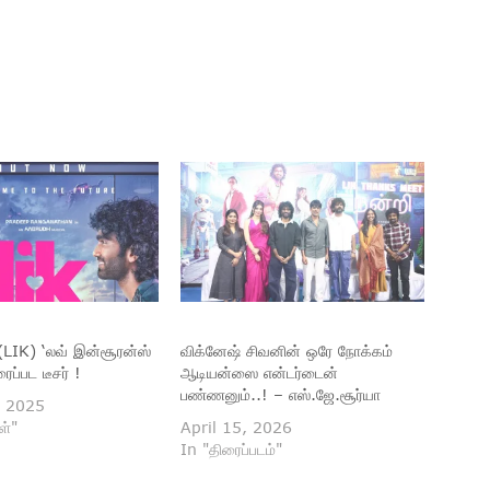
LIK) ‘லவ் இன்சூரன்ஸ்
விக்னேஷ் சிவனின் ஒரே நோக்கம்
ைப்பட டீசர் !
ஆடியன்ஸை என்டர்டைன்
பண்ணனும்..! – எஸ்.ஜே.சூர்யா
, 2025
ள்"
April 15, 2026
In "திரைப்படம்"