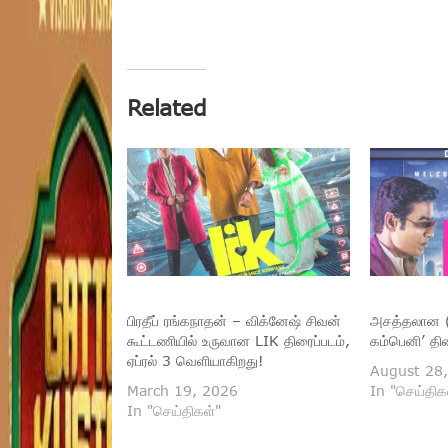
Related
பிரதீப் ரங்கநாதன் – விக்னேஷ் சிவன்
அசத்தலான (
கூட்டணியில் உருவான LIK திரைப்படம்,
கம்பெனி’ திர
ஏப்ரல் 3 வெளியாகிறது!
August 28
March 19, 2026
In "செய்திக
In "செய்திகள்"