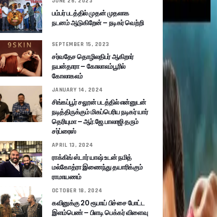
JUNE 26, 2023
பம்பர் படத்தில் முதன் முதலாக
நடனம் ஆடுகிறேன் – நடிகர் வெற்றி
SEPTEMBER 15, 2023
சர்வதேச தொழிலதிபர் ஆகிறார்
நயன்தாரா – கோலாலம்பூரில்
கோலாகலம்
JANUARY 14, 2024
சிங்கப்பூர் சலூன் படத்தில் என்னுடன்
நடித்திருக்கும் மிகப்பெரிய நடிகர் யார்
தெரியுமா – ஆர்.ஜே.பாலாஜி தரும்
சர்ப்ரைஸ்
APRIL 13, 2024
ராக்கிங் ஸ்டார் யாஷ் உடன் நமித்
மல்கோத்ரா இணைந்து தயாரிக்கும்
ராமாயணம்
OCTOBER 18, 2024
கவினுக்கு 20 ரூபாய் பிச்சை போட்ட
இளம்பெண் – பிளடி பெக்கர் விளைவு