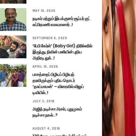
MAY 10, 2025
நடிகர் மற்றும் இயக்குனர் சூப்பர் குட்
சுப்பிரமணி காலமானார்..!
SEPTEMBER 6, 2025
‘பேபி கேர்ள்’ (Baby Girl) திரில்லரில்
இருந்து, நிவின் பாலியின் புதிய
அதிரடி லுக்..!
APRIL 15, 2026
பாசத்தைப் பிழியப் பிழியத்
தரவிருக்கும் புதிய தொடர்
‘தாய்மாமன்’ – விரைவில் விஜய்
டிவியில்..!
JULY 3, 2018
அஜித் நடிச்சா அசல், புதுமுகம்
நடிச்சா நகல்..?
AUGUST 4, 2018