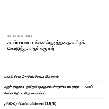
OCTOBER 13, 2020
கமல் பலான படங்களில் நடித்ததை காட்டிக்
கொடுத்த காதல் சுகுமார்
வதந்தி சீசன் 2 – வெப் தொடர் விமர்சனம்
ஹெச். ராஜாவை தமிழ்நாட்டு முதலமைச்சராகிய எஸ்.ராஜா..! – ‘செய்
செய்யாதே’ பட விழா சுவாரஸ்யம்
டிசி (DC) திரைப்பட விமர்சனம் (3.5/5)