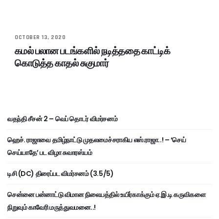
OCTOBER 13, 2020
கமல் பலான படங்களில் நடித்ததை காட்டிக்
கொடுத்த காதல் சுகுமார்
வதந்தி சீசன் 2 – வெப் தொடர் விமர்சனம்
ஹெச். ராஜாவை தமிழ்நாட்டு முதலமைச்சராகிய எஸ்.ராஜா..! – ‘செய்
செய்யாதே’ பட விழா சுவாரஸ்யம்
டிசி (DC) திரைப்பட விமர்சனம் (3.5/5)
சென்னை பன்னாட்டு விமான நிலையத்தில் உயிர்காக்கும் ஏ.இ.டி கருவிகளை
நிறுவும் காவேரி மருத்துவமனை..!