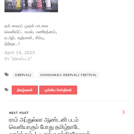
தக் லைஃப் முதல் பாடலை
வெளியிட்ட கமல், மணிரத்னம்,
ஏ.ஆர். ரஹ்மான், சிம்பு,
த்ரிஷா..!
April 19, 2025
In "திரைப்படம்"
DEEPVALI
KONGUNADU DEEPVALI FESTIVAL
நிகழ்வுகள்
முக்கிய செய்திகள்
NEXT POST
ராம் அப்துல்லா ஆண்டனி படம்
வெளியாகும் போது தமிழ்நாடே
வாழ்த்தும்..! – எஸ்.ஏ.சந்திரசேகரன்