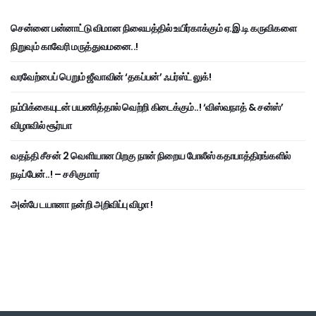
சென்னை பன்னாட்டு விமான நிலையத்தில் உயிர்காக்கும் ஏ.இ.டி கருவிகளை
நிறுவும் காவேரி மருத்துவமனை..!
வரவேற்பைப் பெறும் ஜீவாவின் ‘தகப்பன்’ ஃபர்ஸ்ட் லுக்!
நம்பிக்கையுடன் பயணித்தால் வெற்றி கிடைக்கும்..! ‘விஸ்வநாத் & சன்ஸ்’
விழாவில் சூர்யா
வதந்தி சீசன் 2 வெளியான பிறகு நான் நிறைய போலீஸ் கதாபாத்திரங்களில்
நடிப்பேன்..! – சசிகுமார்
அன்பே டயானா நன்றி அறிவிப்பு விழா !