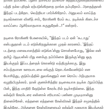
பத்தி நல்ல புரிதல் ஏற்படுங்கிறதை நாங்க நம்புறோம். அதைத்தான்
இந்தப் படத்தோட வெற்றியா பார்க்கிறோம். அனுபவம் வாய்ந்த
நடிகர்களான வினீத் சார், ரோகிணி மேம் கூட நடிக்கக் கிடைச்ச
வாய்ப்பை ஆசிர்வாதமாக கருதுறேன்..!” என்றார்.
நடிகை ரோகிணி பேசுகையில், “இந்தப் படம் ஏன் ‘கூடாது’
என்பதுதான் படம் எடுக்கிறதுக்கான முதல் காரணம். ‘இந்தப்
படத்தை மலையாளத்தில் எடுங்க’ன்னு சொன்னபோது, ‘இல்ல என்
தமிழ் ஆடியன்ஸ் மீது எனக்கு நம்பிக்கை இருக்கு’ன்னு ஒரு
இயக்குநர் இப்படத்தைக் கொண்டு வந்திருக்காரு. இது
சம்பந்தமான உரையாடலை எங்குத் தொடங்கவேண்டும் என
யோசித்து, குடும்பத்தில் துவங்கணும் என ரொம்ப அற்புதமாக
எழுதியிருக்கார். நான் குணச்சித்திர நடிகையாக நடிக்க ஆரம்பித்த
பின், இந்த மாதிரி ஷேடுள்ள கேரக்டரில் நடிச்சதில்லை. இந்த
லக்‌ஷ்மி கேரக்டரை என்னால் சரியாகப் பண்ண முடியுமான்னு
நினைச்சேன். எத்தனை எத்தனை கேள்விகள் இந்தச் சமூகத்தில்
இருக்கோ, அத்தனை கேள்விகளையும் லக்‌ஷ்மி மூலமாக இயக்குநர்