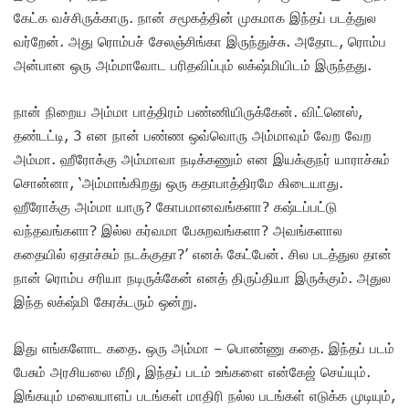
கேட்க வச்சிருக்காரு. நான் சமூகத்தின் முகமாக இந்தப் படத்துல
வர்றேன். அது ரொம்பச் சேலஞ்சிங்கா இருந்துச்சு. அதோட, ரொம்ப
அன்பான ஒரு அம்மாவோட பரிதவிப்பும் லக்‌ஷ்மியிடம் இருந்தது.
நான் நிறைய அம்மா பாத்திரம் பண்ணியிருக்கேன். விட்னெஸ்,
தண்டட்டி, 3 என நான் பண்ண ஒவ்வொரு அம்மாவும் வேற வேற
அம்மா. ஹீரோக்கு அம்மாவா நடிக்கணும் என இயக்குநர் யாராச்சும்
சொன்னா, ‘அம்மாங்கிறது ஒரு கதாபாத்திரமே கிடையாது.
ஹீரோக்கு அம்மா யாரு? கோபமானவங்களா? கஷ்டப்பட்டு
வந்தவங்களா? இல்ல கர்வமா பேசுறவங்களா? அவங்களால
கதையில் ஏதாச்சும் நடக்குதா?’ எனக் கேட்பேன். சில படத்துல தான்
நான் ரொம்ப சரியா நடிருக்கேன் எனத் திருப்தியா இருக்கும். அதுல
இந்த லக்‌ஷ்மி கேரக்டரும் ஒன்று.
இது எங்களோட கதை. ஒரு அம்மா – பொண்ணு கதை. இந்தப் படம்
பேசும் அரசியலை மீறி, இந்தப் படம் உங்களை என்கேஜ் செய்யும்.
இங்கயும் மலையாளப் படங்கள் மாதிரி நல்ல படங்கள் எடுக்க முடியும்,