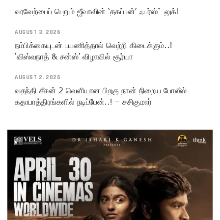
வரவேற்பைப் பெறும் ஜீவாவின் ‘தகப்பன்’ ஃபர்ஸ்ட் லுக்!
AUGUST 3, 2026
நம்பிக்கையுடன் பயணித்தால் வெற்றி கிடைக்கும்..!
‘விஸ்வநாத் & சன்ஸ்’ விழாவில் சூர்யா
AUGUST 2, 2026
வதந்தி சீசன் 2 வெளியான பிறகு நான் நிறைய போலீஸ்
கதாபாத்திரங்களில் நடிப்பேன்..! – சசிகுமார்