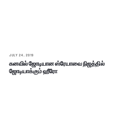
JULY 24, 2019
கனவில் ஜோடியான ஸ்ரேயாவை நிஜத்தில்
ஜோடியாக்கும் ஹீரோ