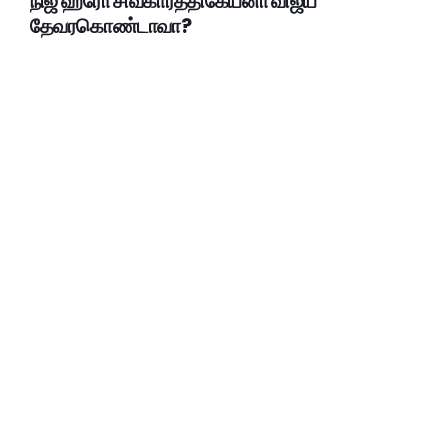
நிஜ ஹீரோ சிவகார்த்திகேயனா விஜய்
தேவரகொண்டாவா?