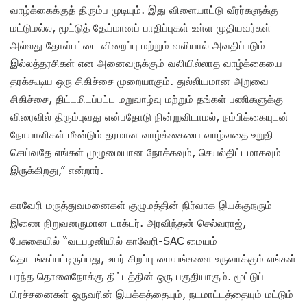
வாழ்க்கைக்குத் திரும்ப முடியும். இது விளையாட்டு வீரர்களுக்கு
மட்டுமல்ல, மூட்டுத் தேய்மானப் பாதிப்புகள் உள்ள முதியவர்கள்
அல்லது தோள்பட்டை விறைப்பு மற்றும் வலியால் அவதிப்படும்
இல்லத்தரசிகள் என அனைவருக்கும் வலியில்லாத வாழ்க்கையை
தரக்கூடிய ஒரு சிகிச்சை முறையாகும். துல்லியமான அறுவை
சிகிச்சை, திட்டமிடப்பட்ட மறுவாழ்வு மற்றும் தங்கள் பணிகளுக்கு
விரைவில் திரும்புவது என்பதோடு நின்றுவிடாமல், நம்பிக்கையுடன்
நோயாளிகள் மீண்டும் தரமான வாழ்க்கையை வாழ்வதை உறுதி
செய்வதே எங்கள் முழுமையான நோக்கவும், செயல்திட்டமாகவும்
இருக்கிறது,” என்றார்.
காவேரி மருத்துவமனைகள் குழுமத்தின் நிர்வாக இயக்குநரும்
இணை நிறுவனருமான டாக்டர். அரவிந்தன் செல்வராஜ்,
பேசுகையில் “வடபழனியில் காவேரி-SAC மையம்
தொடங்கப்பட்டிருப்பது, உயர் சிறப்பு மையங்களை உருவாக்கும் எங்கள்
பரந்த தொலைநோக்கு திட்டத்தின் ஒரு பகுதியாகும். மூட்டுப்
பிரச்சனைகள் ஒருவரின் இயக்கத்தையும், நடமாட்டத்தையும் மட்டும்