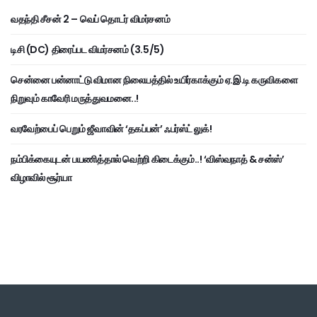
வதந்தி சீசன் 2 – வெப் தொடர் விமர்சனம்
டிசி (DC) திரைப்பட விமர்சனம் (3.5/5)
சென்னை பன்னாட்டு விமான நிலையத்தில் உயிர்காக்கும் ஏ.இ.டி கருவிகளை
நிறுவும் காவேரி மருத்துவமனை..!
வரவேற்பைப் பெறும் ஜீவாவின் ‘தகப்பன்’ ஃபர்ஸ்ட் லுக்!
நம்பிக்கையுடன் பயணித்தால் வெற்றி கிடைக்கும்..! ‘விஸ்வநாத் & சன்ஸ்’
விழாவில் சூர்யா