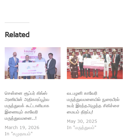
Related
சென்னை சூப்பர் கிங்ஸ்
வடபழனி காவேரி
அணியின் அதிகாரப்பூர்வ
மருத்துவமனையில் நுரையீரல்
மருத்துவக் கூட்டாளியாக
உயர் இரத்தஅழுத்த சிகிச்சை
இணையும் காவேரி
மையம் திறப்பு!
மருத்துவமனை..!
May 30, 2025
March 19, 2026
In "மருத்துவம்"
In "சமுதாயம்"