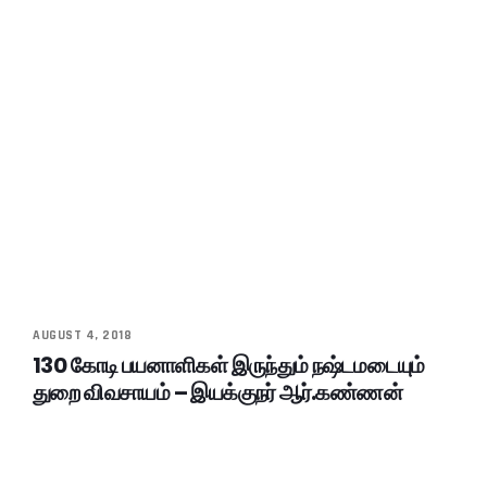
AUGUST 4, 2018
130 கோடி பயனாளிகள் இருந்தும் நஷ்டமடையும்
துறை விவசாயம் – இயக்குநர் ஆர்.கண்ணன்