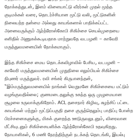
நோக்கத்துடன், இளம் விளையாட்டு வீரர்கள் முதல் மூத்த
குடிமக்கள் வரை, தொடர்ச்சியான மூட்டு வலி, மூட்டுகளின்
நிலையற்ற தன்மை அல்லது காயங்களால் பாதிக்கப்பட்ட
அனைவருக்கும் ஆர்த்ரோஸ்கோபி சிகிச்சை செயல்முறையை
எளிதில் அணுகக்கூடியதாக மாற்றுவதே வடபழனி – காவேரி
மருத்துவமனையின் நோக்கமாகும்.
இந்த சிகிச்சை மைய தொடக்கவிழாவில் பேசிய, வடபழனி –
காவேரி மருத்துவமனையின் முதுநிலை எலும்பியல் சிகிச்சை
நிபுணர் மருத்துவர். ரவி சங்கர் கிருபானந்தன்,
“இம்மருத்துவமனையில் நாங்கள் வெறுமனே சிகிச்சையை மட்டும்
வழங்குவதில்லை; குணமடைதலுக்கு உகந்த ஒரு முழுமையான
சூழலை உருவாக்குகிறோம். ACL தசைநார் கிழிவு, சுழற்சிப் பட்டை
காயங்கள் மற்றும் மூட்டுப்பகுதி தசை குருத்தெலும்பு பாதிப்பு போன்ற
பிரச்சனைகளுக்கு, மிகக் குறைந்த ஊடுருவலுடனும், விரைவான
மீட்சியுடனும் சிகிச்சையளிக்க ஆர்த்ரோஸ்கோபி உதவுகிறது.
நோயாளிகள், 6 மணி நேரத்திற்குள் நடக்கத் தொடங்கி, இயல்பு