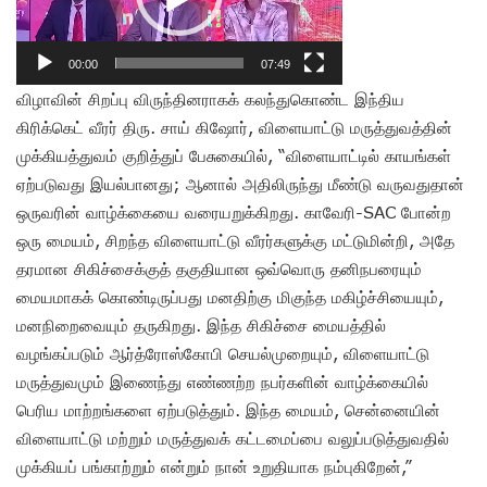
00:00
07:49
விழாவின் சிறப்பு விருந்தினராகக் கலந்துகொண்ட இந்திய
கிரிக்கெட் வீரர் திரு. சாய் கிஷோர், விளையாட்டு மருத்துவத்தின்
முக்கியத்துவம் குறித்துப் பேசுகையில், “விளையாட்டில் காயங்கள்
ஏற்படுவது இயல்பானது; ஆனால் அதிலிருந்து மீண்டு வருவதுதான்
ஒருவரின் வாழ்க்கையை வரையறுக்கிறது. காவேரி-SAC போன்ற
ஒரு மையம், சிறந்த விளையாட்டு வீரர்களுக்கு மட்டுமின்றி, அதே
தரமான சிகிச்சைக்குத் தகுதியான ஒவ்வொரு தனிநபரையும்
மையமாகக் கொண்டிருப்பது மனதிற்கு மிகுந்த மகிழ்ச்சியையும்,
மனநிறைவையும் தருகிறது. இந்த சிகிச்சை மையத்தில்
வழங்கப்படும் ஆர்த்ரோஸ்கோபி செயல்முறையும், விளையாட்டு
மருத்துவமும் இணைந்து எண்ணற்ற நபர்களின் வாழ்க்கையில்
பெரிய மாற்றங்களை ஏற்படுத்தும். இந்த மையம், சென்னையின்
விளையாட்டு மற்றும் மருத்துவக் கட்டமைப்பை வலுப்படுத்துவதில்
முக்கியப் பங்காற்றும் என்றும் நான் உறுதியாக நம்புகிறேன்,”