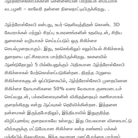
ஆர்த்ரோஸ்கோபிக்கான சென்னையின் பிரத்யேக மையமாக
வடபழனி – காவேரி தன்னை நிலைநாட்டியிருக்கிறது. .
ஆர்த்ரோஸ்கோபி என்பது, உயர்-தெளிவுத்திறன் கொண்ட 3D
கேமராக்கள் மற்றும் சிறப்பு உபகரணங்களின் உதவியுடன், சிறிய
துளைகள் வழியாகச் செய்யப்படும் ஒரு சிகிச்சை
செயல்முறையாகும். இது, உலகெங்கிலும் எலும்பியல் சிகிச்சைத்
துறையை புரட்சிகரமாக மாற்றியிருக்கிறது. உலகளவில்
ஆண்டுதோறும் 5 மில்லியனுக்கும் அதிகமான ஆர்த்ரோஸ்கோபி
சிகிச்சைகள் மேற்கொள்ளப்படுகின்றன. திறந்த அறுவை
சிகிச்சைகளுடன் ஒப்பிடுகையில், ஆர்த்ரோஸ்கோபி முறையிலான
சிகிச்சை நோயாளிகளை 50% வரை வேகமாக குணமடையச்
செய்வதுடன், பக்கவிளைவுகளின் விகிதத்தையும் கணிசமாகக்
குறைக்கிறது என்று ஆய்வுகள் தெரிவிக்கின்றன. இத்தனை
நன்மைகள் இருந்தபோதிலும், இந்தியாவில் இதுகுறித்த
விழிப்புணர்வு குறைவாகவே உள்ளது; இது பிரபலமான விளையாட்டு
வீரர்களுக்கு மட்டுமேயான சிகிச்சை என்ற எண்ணம் மக்கள்
மத்தியில் நிலவுகிறது. இந்த தவறான மனப்போக்கை மாற்றும்