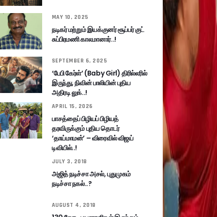
MAY 10, 2025
நடிகர் மற்றும் இயக்குனர் சூப்பர் குட்
சுப்பிரமணி காலமானார்..!
SEPTEMBER 6, 2025
‘பேபி கேர்ள்’ (Baby Girl) திரில்லரில்
இருந்து, நிவின் பாலியின் புதிய
அதிரடி லுக்..!
APRIL 15, 2026
பாசத்தைப் பிழியப் பிழியத்
தரவிருக்கும் புதிய தொடர்
‘தாய்மாமன்’ – விரைவில் விஜய்
டிவியில்..!
JULY 3, 2018
அஜித் நடிச்சா அசல், புதுமுகம்
நடிச்சா நகல்..?
AUGUST 4, 2018