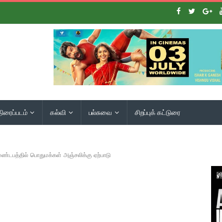
திரைப்படம்
கல்வி
பல்சுவை
சிறப்புக் கட்டுரை
ண்டபத்தில் பொதுமக்கள் அஞ்சலிக்கு ஏற்பாடு