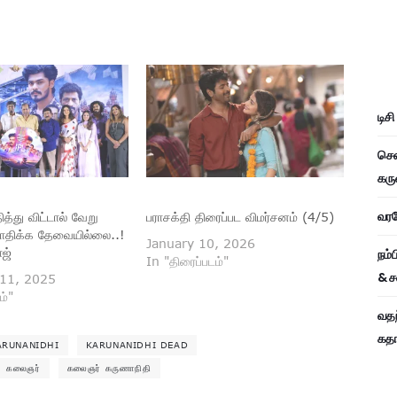
டிச
சென
கரு
வரவே
ித்து விட்டால் வேறு
பராசக்தி திரைப்பட விமர்சனம் (4/5)
பாதிக்க தேவையில்லை..!
January 10, 2026
ாஜ்
நம்
In "திரைப்படம்"
& ச
11, 2025
ம்"
வதந
கதாப
ARUNANIDHI
KARUNANIDHI DEAD
கலைஞர்
கலைஞர் கருணாநிதி