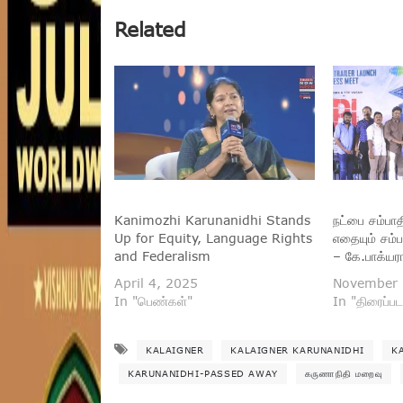
Related
Kanimozhi Karunanidhi Stands
நட்பை சம்பாத
Up for Equity, Language Rights
எதையும் சம்
and Federalism
– கே.பாக்யர
April 4, 2025
November 
In "பெண்கள்"
In "திரைப்பட
KALAIGNER
KALAIGNER KARUNANIDHI
K
KARUNANIDHI-PASSED AWAY
கருணாநிதி மறைவு