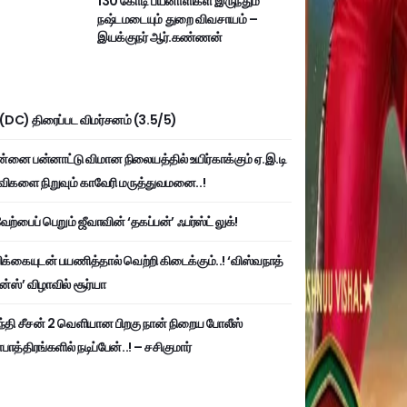
130 கோடி பயனாளிகள் இருந்தும்
நஷ்டமடையும் துறை விவசாயம் –
இயக்குநர் ஆர்.கண்ணன்
ி (DC) திரைப்பட விமர்சனம் (3.5/5)
்னை பன்னாட்டு விமான நிலையத்தில் உயிர்காக்கும் ஏ.இ.டி
விகளை நிறுவும் காவேரி மருத்துவமனை..!
ற்பைப் பெறும் ஜீவாவின் ‘தகப்பன்’ ஃபர்ஸ்ட் லுக்!
பிக்கையுடன் பயணித்தால் வெற்றி கிடைக்கும்..! ‘விஸ்வநாத்
ன்ஸ்’ விழாவில் சூர்யா
்தி சீசன் 2 வெளியான பிறகு நான் நிறைய போலீஸ்
ாத்திரங்களில் நடிப்பேன்..! – சசிகுமார்