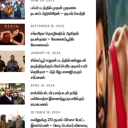
JUNE 26, 2023
பம்பர் படத்தில் முதன் முதலாக
நடனம் ஆடுகிறேன் – நடிகர் வெற்றி
SEPTEMBER 15, 2023
சர்வதேச தொழிலதிபர் ஆகிறார்
நயன்தாரா – கோலாலம்பூரில்
கோலாகலம்
JANUARY 14, 2024
சிங்கப்பூர் சலூன் படத்தில் என்னுடன்
நடித்திருக்கும் மிகப்பெரிய நடிகர் யார்
தெரியுமா – ஆர்.ஜே.பாலாஜி தரும்
சர்ப்ரைஸ்
APRIL 13, 2024
ராக்கிங் ஸ்டார் யாஷ் உடன் நமித்
மல்கோத்ரா இணைந்து தயாரிக்கும்
ராமாயணம்
OCTOBER 18, 2024
கவினுக்கு 20 ரூபாய் பிச்சை போட்ட
இளம்பெண் – பிளடி பெக்கர் விளைவு