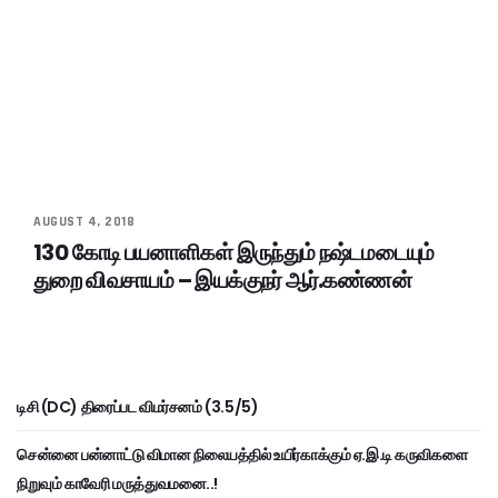
AUGUST 4, 2018
130 கோடி பயனாளிகள் இருந்தும் நஷ்டமடையும்
துறை விவசாயம் – இயக்குநர் ஆர்.கண்ணன்
டிசி (DC) திரைப்பட விமர்சனம் (3.5/5)
சென்னை பன்னாட்டு விமான நிலையத்தில் உயிர்காக்கும் ஏ.இ.டி கருவிகளை
நிறுவும் காவேரி மருத்துவமனை..!