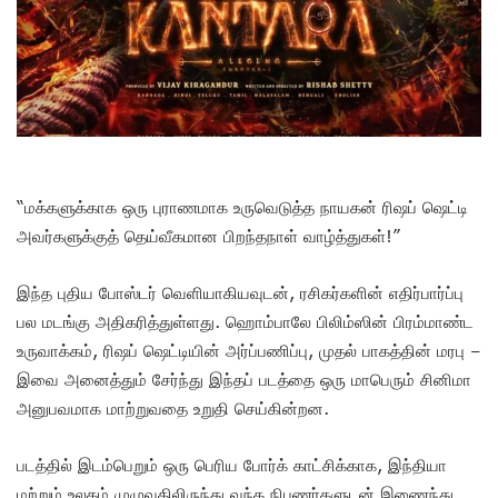
“மக்களுக்காக ஒரு புராணமாக உருவெடுத்த நாயகன் ரிஷப் ஷெட்டி
அவர்களுக்குத் தெய்வீகமான பிறந்தநாள் வாழ்த்துகள்!”
இந்த புதிய போஸ்டர் வெளியாகியவுடன், ரசிகர்களின் எதிர்பார்ப்பு
பல மடங்கு அதிகரித்துள்ளது. ஹொம்பாலே பிலிம்ஸின் பிரம்மாண்ட
உருவாக்கம், ரிஷப் ஷெட்டியின் அர்ப்பணிப்பு, முதல் பாகத்தின் மரபு –
இவை அனைத்தும் சேர்ந்து இந்தப் படத்தை ஒரு மாபெரும் சினிமா
அனுபவமாக மாற்றுவதை உறுதி செய்கின்றன.
படத்தில் இடம்பெறும் ஒரு பெரிய போர்க் காட்சிக்காக, இந்தியா
மற்றும் உலகம் முழுவதிலிருந்து வந்த நிபுணர்களுடன் இணைந்து,