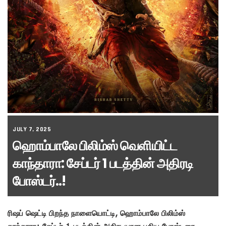
JULY 7, 2025
ஹொம்பாலே பிலிம்ஸ் வெளியிட்ட
காந்தாரா: சேப்டர் 1 படத்தின் அதிரடி
போஸ்டர்..!
ரிஷப் ஷெட்டி பிறந்த நாளையொட்டி, ஹொம்பாலே பிலிம்ஸ்
காந்தாரா: சேப்டர் 1 படத்தின் அதிரடியான புதிய போஸ்டரை