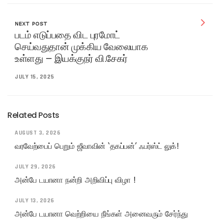
NEXT POST
படம் எடுப்பதை விட புரமோட்
செய்வதுதான் முக்கிய வேலையாக
உள்ளது – இயக்குநர் வி.சேகர்
JULY 15, 2025
Related Posts
AUGUST 3, 2026
வரவேற்பைப் பெறும் ஜீவாவின் ‘தகப்பன்’ ஃபர்ஸ்ட் லுக்!
JULY 29, 2026
அன்பே டயானா நன்றி அறிவிப்பு விழா !
JULY 13, 2026
அன்பே டயானா வெற்றியை நீங்கள் அனைவரும் சேர்ந்து