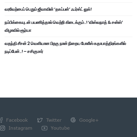
வரவேற்பைப் பெறும் ஜீவாவின் ‘தகப்பன்’ ஃபர்ஸ்ட் லுக்!
நம்பிக்கையுடன் பயணித்தால் வெற்றி கிடைக்கும்..! ‘விஸ்வநாத் & சன்ஸ்’
விழாவில் சூர்யா
வதந்தி சீசன் 2 வெளியான பிறகு நான் நிறைய போலீஸ் கதாபாத்திரங்களில்
நடிப்பேன்..! – சசிகுமார்
Facebook
Twitter
Google+
Instagram
Youtube