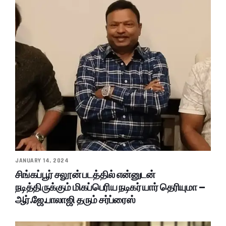
JANUARY 14, 2024
சிங்கப்பூர் சலூன் படத்தில் என்னுடன்
நடித்திருக்கும் மிகப்பெரிய நடிகர் யார் தெரியுமா –
ஆர்.ஜே.பாலாஜி தரும் சர்ப்ரைஸ்