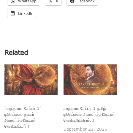
WhatsApp
X
Facebook
LinkedIn
Related
‘காந்தாரா: சேப்டர் 1’
காந்தாரா சேப்டர் 1 தமிழ்
டிரெய்லரை நடிகர்
டிரெய்லரை சிவகார்த்திகேயன்
சிவகார்த்திகேயன்
வெளியிடுகிறார்..!
வெளியிட்டார் !
September 21, 2025