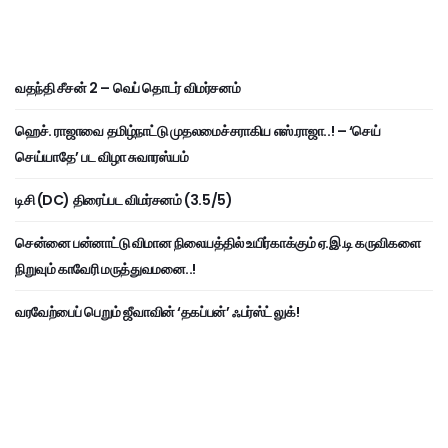
வதந்தி சீசன் 2 – வெப் தொடர் விமர்சனம்
ஹெச். ராஜாவை தமிழ்நாட்டு முதலமைச்சராகிய எஸ்.ராஜா..! – ‘செய்
செய்யாதே’ பட விழா சுவாரஸ்யம்
டிசி (DC) திரைப்பட விமர்சனம் (3.5/5)
சென்னை பன்னாட்டு விமான நிலையத்தில் உயிர்காக்கும் ஏ.இ.டி கருவிகளை
நிறுவும் காவேரி மருத்துவமனை..!
வரவேற்பைப் பெறும் ஜீவாவின் ‘தகப்பன்’ ஃபர்ஸ்ட் லுக்!