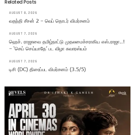
Related Posts
AUGUST 8, 2026
வதந்தி சீசன் 2 – வெப் தொடர் விமர்சனம்
AUGUST 7, 2026
ஹெச். ராஜாவை தமிழ்நாட்டு முதலமைச்சராகிய எஸ்.ராஜா..!
– ‘செய் செய்யாதே’ பட விழா சுவாரஸ்யம்
AUGUST 7, 2026
டிசி (DC) திரைப்பட விமர்சனம் (3.5/5)