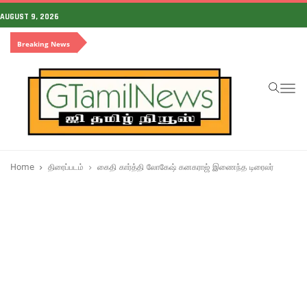
AUGUST 9, 2026
Breaking News
To
na
Home
திரைப்படம்
கைதி கார்த்தி லோகேஷ் கனகராஜ் இணைந்த டிரைலர்