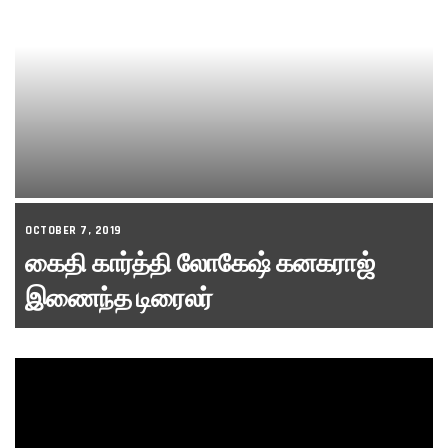
OCTOBER 7, 2019
கைதி கார்த்தி லோகேஷ் கனகராஜ்
இணைந்த டிரைலர்