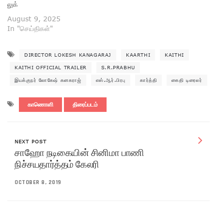
லுக்
August 9, 2025
In "செய்திகள்"
DIRECTOR LOKESH KANAGARAJ
KAARTHI
KAITHI
KAITHI OFFICIAL TRAILER
S.R.PRABHU
இயக்குநர் லோகேஷ் கனகராஜ்
எஸ்.ஆர்.பிரபு
கார்த்தி
கைதி டிரைலர்
காணொளி
திரைப்படம்
NEXT POST
சாஹோ நடிகையின் சினிமா பாணி
நிச்சயதார்த்தம் கேலரி
OCTOBER 8, 2019