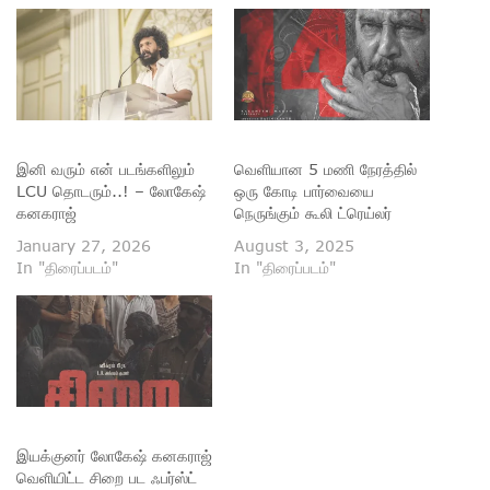
இனி வரும் என் படங்களிலும்
வெளியான 5 மணி நேரத்தில்
LCU தொடரும்..! – லோகேஷ்
ஒரு கோடி பார்வையை
கனகராஜ்
நெருங்கும் கூலி ட்ரெய்லர்
January 27, 2026
August 3, 2025
In "திரைப்படம்"
In "திரைப்படம்"
இயக்குனர் லோகேஷ் கனகராஜ்
வெளியிட்ட சிறை பட ஃபர்ஸ்ட்