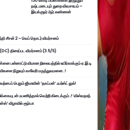
130 கோடி பயனாளிகள் இருந்தும்
நஷ்டமடையும் துறை விவசாயம் –
இயக்குநர் ஆர்.கண்ணன்
்தி சீசன் 2 – வெப் தொடர் விமர்சனம்
ி (DC) திரைப்பட விமர்சனம் (3.5/5)
்னை பன்னாட்டு விமான நிலையத்தில் உயிர்காக்கும் ஏ.இ.டி
விகளை நிறுவும் காவேரி மருத்துவமனை..!
ற்பைப் பெறும் ஜீவாவின் ‘தகப்பன்’ ஃபர்ஸ்ட் லுக்!
பிக்கையுடன் பயணித்தால் வெற்றி கிடைக்கும்..! ‘விஸ்வநாத்
ன்ஸ்’ விழாவில் சூர்யா