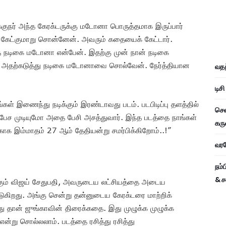
்குநர் அந்த கேரக்டருக்கு மடோனா பொருத்தமாக இருப்பார்
ேட்குமாறு சொன்னேன். அவரும் கதையைக் கேட்டார்.
த நடிகை மடோனா என்பேன். இதற்கு முன் நான் நடிகை
். அதற்கடுத்து நடிகை மடோனாவை சொல்வேன். நேர்த்தியான
வதந
டிச
ள் இணைந்து நடிக்கும் இரண்டாவது படம். படபிடிப்பு தளத்தில்
சென
் பேச முடியுமோ அதை பேசி அசத்துவார். இந்த படத்தை நாங்கள்
கரு
க்காக இம்மாதம் 27 ஆம் தேதியன்று சமர்பிக்கிறோம்..!”
வரவே
நம்
& ச
்கும் விஜய் சேதுபதி, அவருடைய லட்சியத்தை அடைய
டுகிறது. அங்கு சென்று தன்னுடைய கேரக்டரை மாற்றிக்
ு தான் ஜுங்காவின் திரைக்கதை. இது முழுக்க முழுக்க
ன்று சொல்லலாம். படத்தை ரசித்து ரசித்து