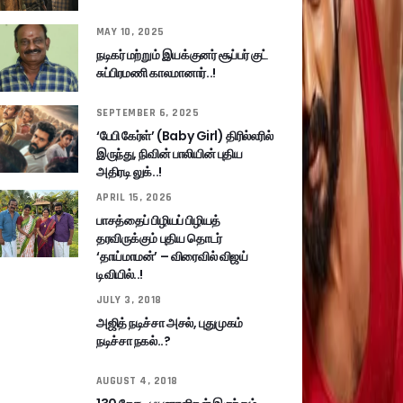
MAY 10, 2025
நடிகர் மற்றும் இயக்குனர் சூப்பர் குட்
சுப்பிரமணி காலமானார்..!
SEPTEMBER 6, 2025
‘பேபி கேர்ள்’ (Baby Girl) திரில்லரில்
இருந்து, நிவின் பாலியின் புதிய
அதிரடி லுக்..!
APRIL 15, 2026
பாசத்தைப் பிழியப் பிழியத்
தரவிருக்கும் புதிய தொடர்
‘தாய்மாமன்’ – விரைவில் விஜய்
டிவியில்..!
JULY 3, 2018
அஜித் நடிச்சா அசல், புதுமுகம்
நடிச்சா நகல்..?
AUGUST 4, 2018