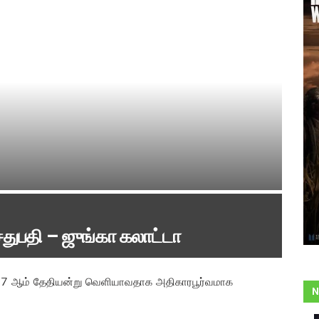
துபதி – ஜுங்கா கலாட்டா
தம் 27 ஆம் தேதியன்று வெளியாவதாக அதிகாரபூர்வமாக
N