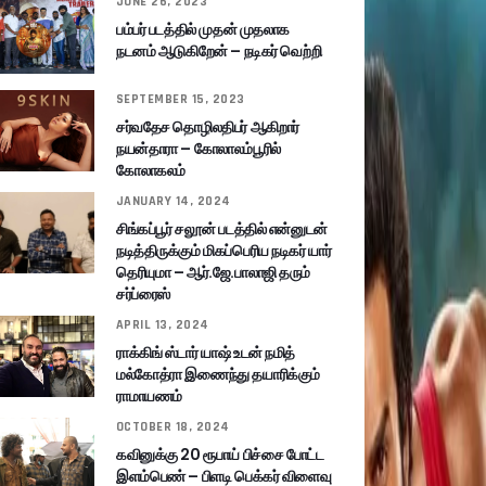
JUNE 26, 2023
பம்பர் படத்தில் முதன் முதலாக
நடனம் ஆடுகிறேன் – நடிகர் வெற்றி
SEPTEMBER 15, 2023
சர்வதேச தொழிலதிபர் ஆகிறார்
நயன்தாரா – கோலாலம்பூரில்
கோலாகலம்
JANUARY 14, 2024
சிங்கப்பூர் சலூன் படத்தில் என்னுடன்
நடித்திருக்கும் மிகப்பெரிய நடிகர் யார்
தெரியுமா – ஆர்.ஜே.பாலாஜி தரும்
சர்ப்ரைஸ்
APRIL 13, 2024
ராக்கிங் ஸ்டார் யாஷ் உடன் நமித்
மல்கோத்ரா இணைந்து தயாரிக்கும்
ராமாயணம்
OCTOBER 18, 2024
கவினுக்கு 20 ரூபாய் பிச்சை போட்ட
இளம்பெண் – பிளடி பெக்கர் விளைவு