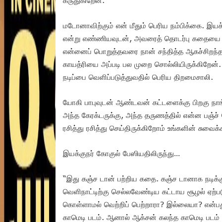
மடோனாவிற்கும் என் மீதும் பெரிய நம்பிக்கை. இயக
என்று எண்ணியவுடன், அவரைத் தொடர்பு கதையை க
என்னைப் பொறுத்தவரை நான் சந்தித்த ஆகச்சிறந்
காயத்ரியை அப்படி பல முறை சொல்லியிருக்கிறேன
நடிப்பை வெளிப்படுத்துவதில் பெரிய திறமைசாலி.
யோகி பாபுவுடன் ஆண்டவன் கட்டளைக்கு பிறகு நாங்க
அந்த கேரக்டருக்கு, அந்த தருணத்தில் என்ன பஞ்ச
ரசித்து ரசித்து செய்திருக்கிறோம் உங்களின் சுவை
இயக்குநர் கோகுல் பேஸியதிலிருந்து…
“இது கஞ்ச டான் பற்றிய கதை. கஞ்ச டானாக நடிக
வெளிநாட்டிற்கு செல்லவேண்டிய கட்டாய சூழல் ஏற்ப
கொள்ளாமல் வெற்றிப் பெற்றாரா? இல்லையா? என்பத
காமெடி படம். ஆனால் ஆக்சன் கலந்த காமெடி படம் எ