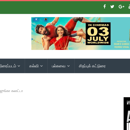
திரைப்படம்
கல்வி
பல்சுவை
சிறப்புக் கட்டுரை
ஜுங்கா கலாட்டா