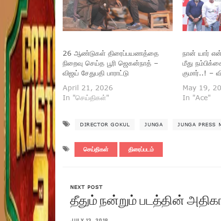
26 ஆண்டுகள் திரைப்பயணத்தை
நான் யார் எ
நிறைவு செய்த பூரி ஜெகன்நாத் –
மீது நம்பிக
விஜய் சேதுபதி பாராட்டு
குமார்..! – 
April 21, 2026
May 19, 2
In "செய்திகள்"
In "Ace"
DIRECTOR GOKUL
JUNGA
JUNGA PRESS 
செய்திகள்
திரைப்படம்
NEXT POST
தீதும் நன்றும் படத்தின் அதிக
JULY 13, 2018