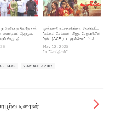
ன்று தெரியாத போதே என்
முன்னணி நட்சத்திரங்கள் வெளியிட்ட
்கை வைத்தவர் ஆறுமுக
‘மக்கள் செல்வன்’ விஜய் சேதுபதியின்
விஜய் சேதுபதி
‘ஏஸ்’ (ACE ) பட முன்னோட்டம்..!
025
May 12, 2025
In "செய்திகள்"
MEET NEWS
VIJAY SETHUPATHY
ாரபூர்வ டிரைலர்