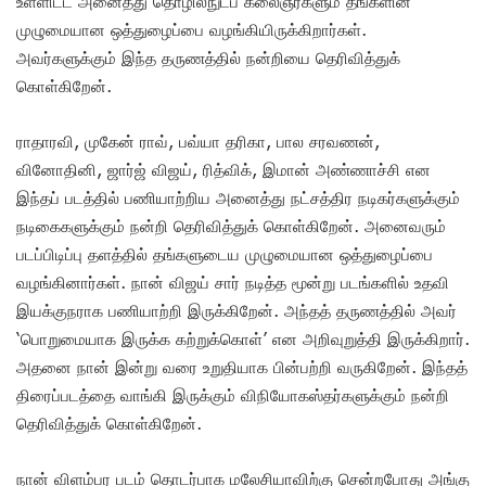
உள்ளிட்ட அனைத்து தொழில்நுட்ப கலைஞர்களும் தங்களின்
முழுமையான ஒத்துழைப்பை வழங்கியிருக்கிறார்கள்.
அவர்களுக்கும் இந்த தருணத்தில் நன்றியை தெரிவித்துக்
கொள்கிறேன்.
ராதாரவி, முகேன் ராவ், பவ்யா தரிகா, பால சரவணன்,
வினோதினி, ஜார்ஜ் விஜய், ரித்விக், இமான் அண்ணாச்சி என
இந்தப் படத்தில் பணியாற்றிய அனைத்து நட்சத்திர நடிகர்களுக்கும்
நடிகைகளுக்கும் நன்றி தெரிவித்துக் கொள்கிறேன். அனைவரும்
படப்பிடிப்பு தளத்தில் தங்களுடைய முழுமையான ஒத்துழைப்பை
வழங்கினார்கள். நான் விஜய் சார் நடித்த மூன்று படங்களில் உதவி
இயக்குநராக பணியாற்றி இருக்கிறேன். அந்தத் தருணத்தில் அவர்
‘பொறுமையாக இருக்க கற்றுக்கொள்’ என அறிவுறுத்தி இருக்கிறார்.
அதனை நான் இன்று வரை உறுதியாக பின்பற்றி வருகிறேன். இந்தத்
திரைப்படத்தை வாங்கி இருக்கும் விநியோகஸ்தர்களுக்கும் நன்றி
தெரிவித்துக் கொள்கிறேன்.
நான் விளம்பர படம் தொடர்பாக மலேசியாவிற்கு சென்றபோது அங்கு