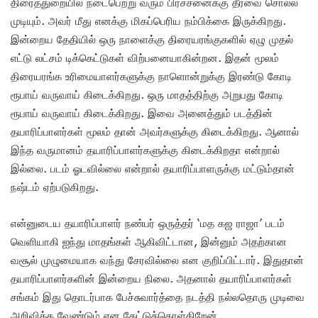
திரைத்துறையில் நடைபெற்று வரும் பிரச்சனைக்கு தீர்வை சொல்ல
முடியும். அவர் மீது எனக்கு மிகப்பெரிய நம்பிக்கை இருக்கிறது.
இன்றைய தேதியில் ஒரு நாளைக்கு திரையரங்குகளில் ஏழு முதல்
எட்டு லட்சம் டிக்கெட்டுகள் விற்பனையாகின்றன.‌ இதன் மூலம்
திரையரங்க உரிமையாளர்களுக்கு நாளொன்றுக்கு இரண்டு கோடி
ரூபாய் வருவாய் கிடைக்கிறது. ஒரு மாதத்திற்கு அறுபது கோடி
ரூபாய் வருவாய் கிடைக்கிறது. இவை அனைத்தும் படத்தின்
தயாரிப்பாளர்கள் மூலம் தான் அவர்களுக்கு கிடைக்கிறது. ஆனால்
இந்த வருமானம் தயாரிப்பாளர்களுக்கு கிடைக்கிறதா என்றால்
இல்லை. படம் ஓடவில்லை என்றால் தயாரிப்பாளருக்கு மட்டும்தான்
நஷ்டம் ஏற்படுகிறது.
என்னுடைய தயாரிப்பாளர் நண்பர் ஒருத்தர் ‘மத கஜ ராஜா’ படம்
வெளியாகி ஐந்து மாதங்கள் ஆகிவிட்டான, இன்னும் அதற்கான
வசூல் முழுமையாக வந்து சேரவில்லை என குறிப்பிட்டார். இதுதான்
தயாரிப்பாளர்களின் இன்றைய நிலை. அதனால் தயாரிப்பாளர்கள்
சங்கம் இது தொடர்பாக பேச்சுவார்த்தை நடத்தி நல்லதொரு முடிவை
அறிவிக்க வேண்டும் என கேட்டுக்கொள்கிறேன்.