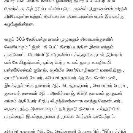
தயாரிப்பில் வெங்கடாச்சலம் இணைத் தயாரிப்பில் ஃபேரி டேல்
பிக்சர்ஸ், ஏ ஆர் டூரிங் டாக்கீஸ் புரொடக்ஷன்ஸ் நிறுவனங்கள் விஜிவி
கிரியேஷன்ஸ் மற்றும் சினிமாரஸா புரொடக்ஷன்ஸ் உடன் இணைந்து
வழங்குகின்றன.
வரும் 30ம் தேதியன்று உலகம் முழுவதும் திரையரங்குகளில்
வெளியாகும் ‘ ஜின் -தி பெட்’ திரைப்படத்தின் இசை மற்றும்
முன்னோட்ட வெளியிட்டு விழாவில் படக்குழுவினருடன் நீதியரசர்
எஸ் கே கிருஷ்ணன், ஓய்வு பெற்ற காவல் துறை உயரதிகாரி
பன்னீர்செல்வம் ஐபிஎஸ், ஆன்மீக சொற்பொழிவாளர் மகாவிஷ்ணு,
தயாரிப்பாளர் கேயார், ஃபெப்சி தலைவர் ஆர்.கே. செல்வமணி,
இயக்குநர் சங்க தலைவர் ஆர். வி. உதயகுமார் , செயலாளர் பேரரசு ,
துணைத் தலைவர் ஆர் . அரவிந்தராஜ், கில்டு தலைவர் ஜாகுவார்
தங்கம் ஆகியோர் சிறப்பு விருந்தினர்களாக கலந்து கொண்டனர்.
வருகை தந்த அனைவரையும் தமிழ்நாடு திரைப்பட கல்லூரியின்
முதல்வரும் இயக்குநருமான திருமலை வேந்தன் வரவேற்றார்.
ஃபெப்சி தலைவர் ஆர். கே. செல்வமணி பேசுகையில், ”இப்படத்தின்