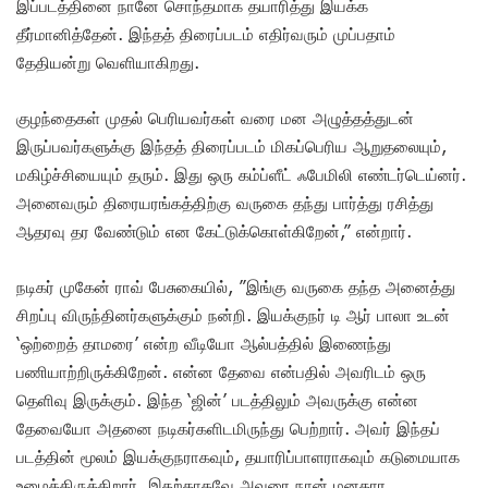
இப்படத்தினை நானே சொந்தமாக தயாரித்து இயக்க
தீர்மானித்தேன். இந்தத் திரைப்படம் எதிர்வரும் முப்பதாம்
தேதியன்று வெளியாகிறது.
குழந்தைகள் முதல் பெரியவர்கள் வரை மன அழுத்தத்துடன்
இருப்பவர்களுக்கு இந்தத் திரைப்படம் மிகப்பெரிய ஆறுதலையும்,
மகிழ்ச்சியையும் தரும். இது ஒரு கம்ப்ளீட் ஃபேமிலி எண்டர்டெய்னர்.
அனைவரும் திரையரங்கத்திற்கு வருகை தந்து பார்த்து ரசித்து
ஆதரவு தர வேண்டும் என கேட்டுக்கொள்கிறேன்,” என்றார்.
நடிகர் முகேன் ராவ் பேசுகையில், ”இங்கு வருகை தந்த அனைத்து
சிறப்பு விருந்தினர்களுக்கும் நன்றி. இயக்குநர் டி ஆர் பாலா உடன்
‘ஒற்றைத் தாமரை’ என்ற வீடியோ ஆல்பத்தில் இணைந்து
பணியாற்றிருக்கிறேன். என்ன தேவை என்பதில் அவரிடம் ஒரு
தெளிவு இருக்கும். இந்த ‘ஜின்’ படத்திலும் அவருக்கு என்ன
தேவையோ அதனை நடிகர்களிடமிருந்து பெற்றார். அவர் இந்தப்
படத்தின் மூலம் இயக்குநராகவும், தயாரிப்பாளராகவும் கடுமையாக
உழைத்திருக்கிறார். இதற்காகவே அவரை நான் மனதார