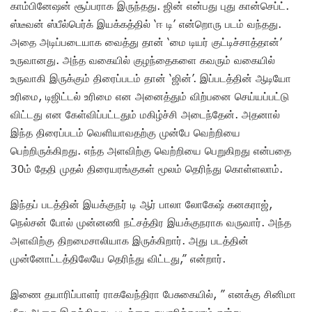
காம்பினேஷன் சூப்பராக இருந்தது. ஜின் என்பது புது கான்செப்ட்.
ஸ்டீவன் ஸ்பீல்பெர்க் இயக்கத்தில் ‘ஈ டி’ என்றொரு படம் வந்தது.
அதை அடிப்படையாக வைத்து தான் ‘மை டியர் குட்டிச்சாத்தான்’
உருவானது. அந்த வகையில் குழந்தைகளை கவரும் வகையில்
உருவாகி இருக்கும் திரைப்படம் தான் ‘ஜின்’. இப்படத்தின் ஆடியோ
உரிமை, டிஜிட்டல் உரிமை என அனைத்தும் விற்பனை செய்யப்பட்டு
விட்டது என கேள்விப்பட்டதும் மகிழ்ச்சி அடைந்தேன். அதனால்
இந்த திரைப்படம் வெளியாவதற்கு முன்பே வெற்றியை
பெற்றிருக்கிறது. எந்த அளவிற்கு வெற்றியை பெறுகிறது என்பதை
30ம் தேதி முதல் திரையரங்குகள் மூலம் தெரிந்து கொள்ளலாம்.
இந்தப் படத்தின் இயக்குநர் டி ஆர் பாலா லோகேஷ் கனகராஜ்,
நெல்சன் போல் முன்னணி நட்சத்திர இயக்குநராக வருவார். அந்த
அளவிற்கு திறமைசாலியாக இருக்கிறார். அது படத்தின்
முன்னோட்டத்திலேயே தெரிந்து விட்டது,” என்றார்.
இணை தயாரிப்பாளர் ராகவேந்திரா பேசுகையில், ” எனக்கு சினிமா
மீது ஆசை இருக்கிறது. படத்தை தயாரிக்கலாம் என்று