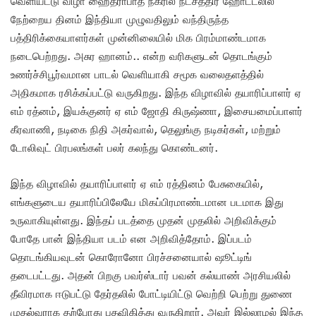
வெளியீட்டு விழா ஹைதராபாத் நகரில் நட்சத்திர ஹோட்டலில்
நேற்றைய தினம் இந்தியா முழுவதிலும் வந்திருந்த
பத்திரிக்கையாளர்கள் முன்னிலையில் மிக பிரம்மாண்டமாக
நடைபெற்றது. அசுர ஹானம்.. என்ற வரிகளுடன் தொடங்கும்
உணர்ச்சிபூர்வமான பாடல் வெளியாகி சமூக வலைதளத்தில்
அதிகமாக ரசிக்கப்பட்டு வருகிறது. இந்த விழாவில் தயாரிப்பாளர் ஏ
எம் ரத்னம், இயக்குனர் ஏ எம் ஜோதி கிருஷ்ணா, இசையமைப்பாளர்
கீரவாணி, நடிகை நிதி அகர்வால், தெலுங்கு நடிகர்கள், மற்றும்
டோலிவுட் பிரபலங்கள் பலர் கலந்து கொண்டனர்.
இந்த விழாவில் தயாரிப்பாளர் ஏ எம் ரத்தினம் பேசுகையில்,
எங்களுடைய தயாரிப்பிலேயே மிகப்பிரமாண்டமான படமாக இது
உருவாகியுள்ளது. இந்தப் படத்தை முதன் முதலில் அறிவிக்கும்
போதே பான் இந்தியா படம் என அறிவித்தோம். இப்படம்
தொடங்கியவுடன் கொரோனோ பிரச்சனையால் ஷூட்டிங்
தடைபட்டது. அதன் பிறகு பவர்ஸ்டார் பவன் கல்யாண் அரசியலில்
தீவிரமாக ஈடுபட்டு தேர்தலில் போட்டியிட்டு வெற்றி பெற்று துணை
முதல்வராக தற்போது பதவிகித்து வருகிறார். அவர் இல்லாமல் இந்த