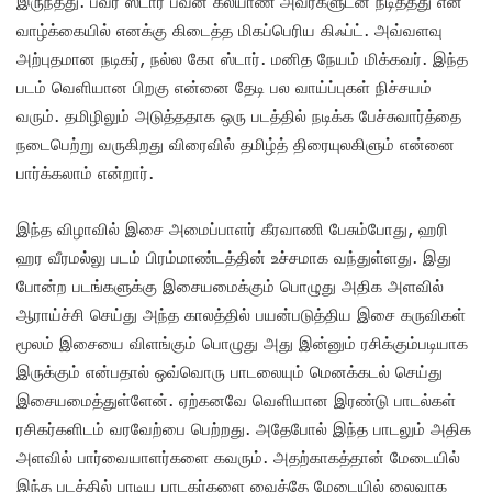
இருந்தது. பவர் ஸ்டார் பவன் கல்யாண் அவர்களுடன் நடித்தது என்
வாழ்க்கையில் எனக்கு கிடைத்த மிகப்பெரிய கிஃப்ட். அவ்வளவு
அற்புதமான நடிகர், நல்ல கோ ஸ்டார். மனித நேயம் மிக்கவர். இந்த
படம் வெளியான பிறகு என்னை தேடி பல வாய்ப்புகள் நிச்சயம்
வரும். தமிழிலும் அடுத்ததாக ஒரு படத்தில் நடிக்க பேச்சுவார்த்தை
நடைபெற்று வருகிறது விரைவில் தமிழ்த் திரையுலகிளும் என்னை
பார்க்கலாம் என்றார்.
இந்த விழாவில் இசை அமைப்பாளர் கீரவாணி பேசும்போது, ஹரி
ஹர வீரமல்லு படம் பிரம்மாண்டத்தின் உச்சமாக வந்துள்ளது. இது
போன்ற படங்களுக்கு இசையமைக்கும் பொழுது அதிக அளவில்
ஆராய்ச்சி செய்து அந்த காலத்தில் பயன்படுத்திய இசை கருவிகள்
மூலம் இசையை விளங்கும் பொழுது அது இன்னும் ரசிக்கும்படியாக
இருக்கும் என்பதால் ஒவ்வொரு பாடலையும் மெனக்கடல் செய்து
இசையமைத்துள்ளேன். ஏற்கனவே வெளியான இரண்டு பாடல்கள்
ரசிகர்களிடம் வரவேற்பை பெற்றது. அதேபோல் இந்த பாடலும் அதிக
அளவில் பார்வையாளர்களை கவரும். அதற்காகத்தான் மேடையில்
இந்த படத்தில் பாடிய பாடகர்களை வைத்தே மேடையில் லைவாக