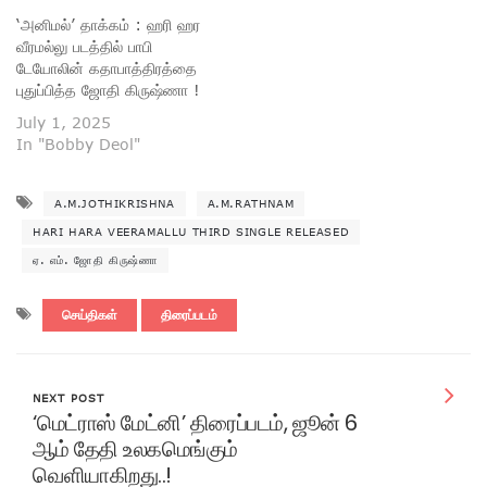
‘அனிமல்’ தாக்கம் : ஹரி ஹர
வீரமல்லு படத்தில் பாபி
டேயோலின் கதாபாத்திரத்தை
புதுப்பித்த ஜோதி கிருஷ்ணா !
July 1, 2025
In "Bobby Deol"
A.M.JOTHIKRISHNA
A.M.RATHNAM
HARI HARA VEERAMALLU THIRD SINGLE RELEASED
ஏ. எம். ஜோதி கிருஷ்ணா
செய்திகள்
திரைப்படம்
NEXT POST
‘மெட்ராஸ் மேட்னி’ திரைப்படம், ஜூன் 6
ஆம் தேதி உலகமெங்கும்
வெளியாகிறது..!