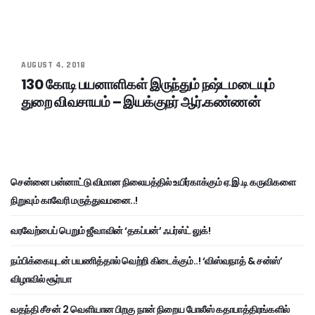
AUGUST 4, 2018
130 கோடி பயனாளிகள் இருந்தும் நஷ்டமடையும்
துறை விவசாயம் – இயக்குநர் ஆர்.கண்ணன்
சென்னை பன்னாட்டு விமான நிலையத்தில் உயிர்காக்கும் ஏ.இ.டி கருவிகளை
நிறுவும் காவேரி மருத்துவமனை..!
வரவேற்பைப் பெறும் ஜீவாவின் ‘தகப்பன்’ ஃபர்ஸ்ட் லுக்!
நம்பிக்கையுடன் பயணித்தால் வெற்றி கிடைக்கும்..! ‘விஸ்வநாத் & சன்ஸ்’
விழாவில் சூர்யா
வதந்தி சீசன் 2 வெளியான பிறகு நான் நிறைய போலீஸ் கதாபாத்திரங்களில்