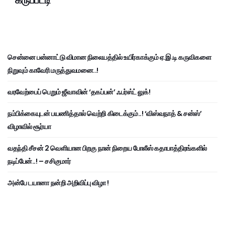
கருப்பட்டி
சென்னை பன்னாட்டு விமான நிலையத்தில் உயிர்காக்கும் ஏ.இ.டி கருவிகளை
நிறுவும் காவேரி மருத்துவமனை..!
வரவேற்பைப் பெறும் ஜீவாவின் ‘தகப்பன்’ ஃபர்ஸ்ட் லுக்!
நம்பிக்கையுடன் பயணித்தால் வெற்றி கிடைக்கும்..! ‘விஸ்வநாத் & சன்ஸ்’
விழாவில் சூர்யா
வதந்தி சீசன் 2 வெளியான பிறகு நான் நிறைய போலீஸ் கதாபாத்திரங்களில்
நடிப்பேன்..! – சசிகுமார்
அன்பே டயானா நன்றி அறிவிப்பு விழா !