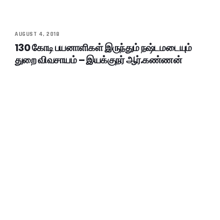
AUGUST 4, 2018
130 கோடி பயனாளிகள் இருந்தும் நஷ்டமடையும்
துறை விவசாயம் – இயக்குநர் ஆர்.கண்ணன்