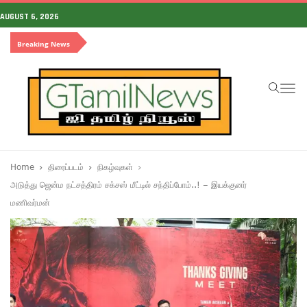
AUGUST 6, 2026
Breaking News
To
na
Home
திரைப்படம்
நிகழ்வுகள்
அடுத்து ஜென்ம நட்சத்திரம் சக்சஸ் மீட்டில் சந்திப்போம்..! – இயக்குனர்
மணிவர்மன்