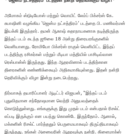
அமோகம் ஸ்டுடியோஸ் மற்றும் வொயிட் லேம்ப் பிக்சர்ஸ் கே.
சுபாஷினி வழங்கிய ‘ஜென்ம நட்சத்திரம்’ படத்தை பி. மணிவர்மன்
இயக்கி இருந்தார். தமன் ஆகாஷ் கதாநாயகனாக நடித்திருந்த
இந்தப் படம் கடந்த ஜூலை 18 அன்று திரையரங்குகளில்
வெளியானது. ரோமியோ பிக்சர்ஸ் ராகுல் வெளியிட்ட இந்தப்
படத்திற்கு ரசிகர்கள் மற்றும் மீடியா மத்தியில் பாசிடிவ்வான
ரெஸ்பான்ஸ் இருந்தது. இந்த ஆதரவினால் படத்திற்கான
திரைகளின் எண்ணிக்கையும் அதிகமாகியுள்ளது. இதன் நன்றி
தெரிவிக்கும் விழா இன்று நடைபெற்றது.
நிர்வாகத் தயாரிப்பாளர் ஆடிட்டர் விஜயன், “இந்தப் படம்
புதுவிதமான சந்தோஷமான வெற்றி அனுபவத்தைக்
கொடுத்துள்ளது. எங்களுக்கு இது முதல் படம் என்பதால் ரிசல்ட்
எப்படி இருக்கும் என பயந்து கொண்டே இருந்தோம். ஆனால்,
மக்களின் ரிசல்ட் பார்த்ததும் பெருமையாகவும் திருப்தியாகவும்
இருந்தது. உங்கள் அனைவரின் ஆதரவுக்கு நன்றி. கிளைமாக்ஸ்