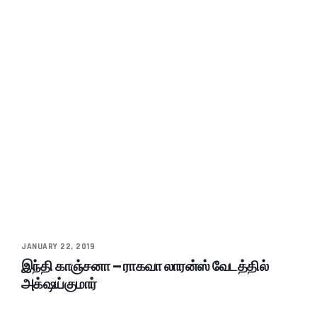
JANUARY 22, 2019
இந்தி காஞ்சனா – ராகவா லாரன்ஸ் வேடத்தில்
அக்‌ஷய்குமார்