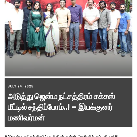
JULY 24, 2025
அடுத்து ஜென்ம நட்சத்திரம் சக்சஸ்
மீட்டில் சந்திப்போம்..! – இயக்குனர்
மணிவர்மன்
*’ஜென்ம நட்சத்திரம்’ படத்தின் நன்றி தெரிவிக்கும் விழா!*