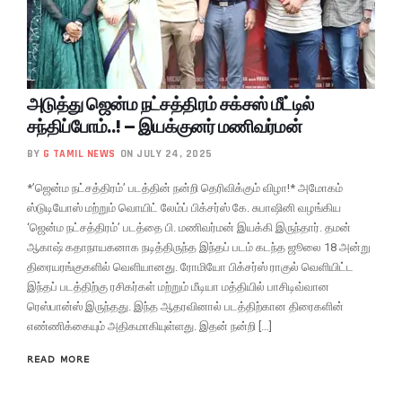
அடுத்து ஜென்ம நட்சத்திரம் சக்சஸ் மீட்டில்
சந்திப்போம்..! – இயக்குனர் மணிவர்மன்
BY
G TAMIL NEWS
ON JULY 24, 2025
*’ஜென்ம நட்சத்திரம்’ படத்தின் நன்றி தெரிவிக்கும் விழா!* அமோகம்
ஸ்டுடியோஸ் மற்றும் வொயிட் லேம்ப் பிக்சர்ஸ் கே. சுபாஷினி வழங்கிய
‘ஜென்ம நட்சத்திரம்’ படத்தை பி. மணிவர்மன் இயக்கி இருந்தார். தமன்
ஆகாஷ் கதாநாயகனாக நடித்திருந்த இந்தப் படம் கடந்த ஜூலை 18 அன்று
திரையரங்குகளில் வெளியானது. ரோமியோ பிக்சர்ஸ் ராகுல் வெளியிட்ட
இந்தப் படத்திற்கு ரசிகர்கள் மற்றும் மீடியா மத்தியில் பாசிடிவ்வான
ரெஸ்பான்ஸ் இருந்தது. இந்த ஆதரவினால் படத்திற்கான திரைகளின்
எண்ணிக்கையும் அதிகமாகியுள்ளது. இதன் நன்றி […]
READ MORE