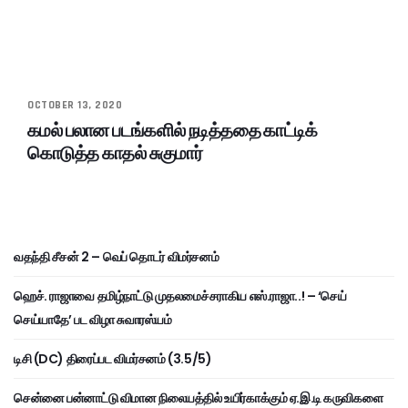
OCTOBER 13, 2020
கமல் பலான படங்களில் நடித்ததை காட்டிக்
கொடுத்த காதல் சுகுமார்
வதந்தி சீசன் 2 – வெப் தொடர் விமர்சனம்
ஹெச். ராஜாவை தமிழ்நாட்டு முதலமைச்சராகிய எஸ்.ராஜா..! – ‘செய்
செய்யாதே’ பட விழா சுவாரஸ்யம்
டிசி (DC) திரைப்பட விமர்சனம் (3.5/5)
சென்னை பன்னாட்டு விமான நிலையத்தில் உயிர்காக்கும் ஏ.இ.டி கருவிகளை