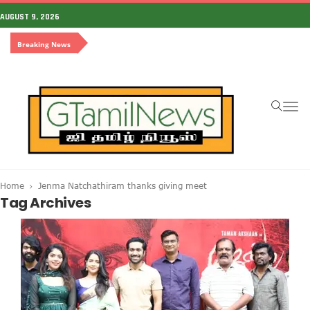
AUGUST 9, 2026
Breaking News
To
na
Home
Jenma Natchathiram thanks giving meet
Tag Archives