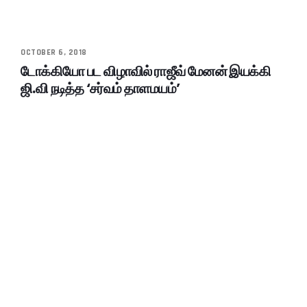
OCTOBER 6, 2018
டோக்கியோ பட விழாவில் ராஜீவ் மேனன் இயக்கி
ஜி.வி நடித்த ‘சர்வம் தாளமயம்’