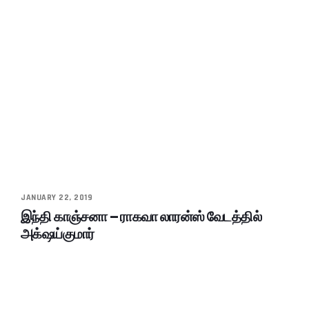
JANUARY 22, 2019
இந்தி காஞ்சனா – ராகவா லாரன்ஸ் வேடத்தில்
அக்‌ஷய்குமார்