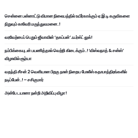
சென்னை பன்னாட்டு விமான நிலையத்தில் உயிர்காக்கும் ஏ.இ.டி கருவிகளை
நிறுவும் காவேரி மருத்துவமனை..!
வரவேற்பைப் பெறும் ஜீவாவின் ‘தகப்பன்’ ஃபர்ஸ்ட் லுக்!
நம்பிக்கையுடன் பயணித்தால் வெற்றி கிடைக்கும்..! ‘விஸ்வநாத் & சன்ஸ்’
விழாவில் சூர்யா
வதந்தி சீசன் 2 வெளியான பிறகு நான் நிறைய போலீஸ் கதாபாத்திரங்களில்
நடிப்பேன்..! – சசிகுமார்
அன்பே டயானா நன்றி அறிவிப்பு விழா !