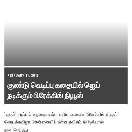
FEBRUARY 21, 2019
குண்டு வெடிப்பு கதையில் ஜெய்
நடிக்கும் பிரேக்கிங் நியூஸ்
‘ஜெய்’ நடிப்பில் உருவாக உள்ள புதிய படமான ‘பிரேக்கிங் நியூஸ்’
தொடக்கவிழா சென்னையில் உள்ள ஏவிஎம் ஸ்டூடியோஸ்
நடைபெற்றது.