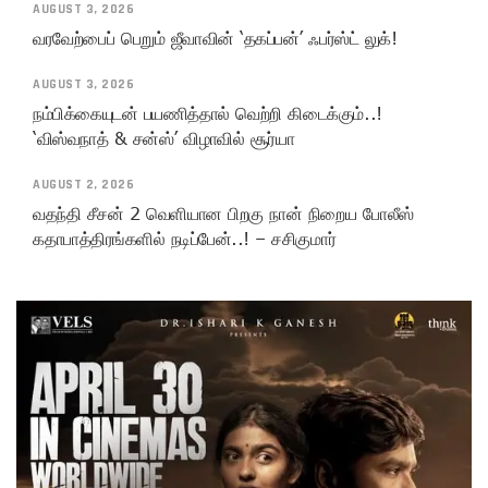
AUGUST 3, 2026
வரவேற்பைப் பெறும் ஜீவாவின் ‘தகப்பன்’ ஃபர்ஸ்ட் லுக்!
AUGUST 3, 2026
நம்பிக்கையுடன் பயணித்தால் வெற்றி கிடைக்கும்..!
‘விஸ்வநாத் & சன்ஸ்’ விழாவில் சூர்யா
AUGUST 2, 2026
வதந்தி சீசன் 2 வெளியான பிறகு நான் நிறைய போலீஸ்
கதாபாத்திரங்களில் நடிப்பேன்..! – சசிகுமார்