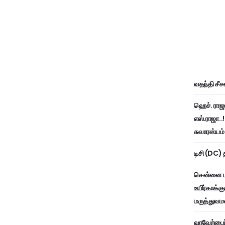
வதந்தி சீச
ஹெச். ராஜ
எஸ்.ராஜா..
சுவாரஸ்யம்
டிசி (DC) 
சென்னை பன
உயிர்காக்க
மருத்துவ
வரவேற்பைப்