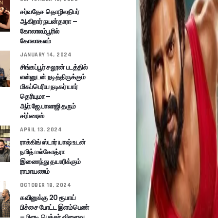
சர்வதேச தொழிலதிபர்
ஆகிறார் நயன்தாரா –
கோலாலம்பூரில்
கோலாகலம்
JANUARY 14, 2024
சிங்கப்பூர் சலூன் படத்தில்
என்னுடன் நடித்திருக்கும்
மிகப்பெரிய நடிகர் யார்
தெரியுமா –
ஆர்.ஜே.பாலாஜி தரும்
சர்ப்ரைஸ்
APRIL 13, 2024
ராக்கிங் ஸ்டார் யாஷ் உடன்
நமித் மல்கோத்ரா
இணைந்து தயாரிக்கும்
ராமாயணம்
OCTOBER 18, 2024
கவினுக்கு 20 ரூபாய்
பிச்சை போட்ட இளம்பெண்
– பிளடி பெக்கர் விளைவு