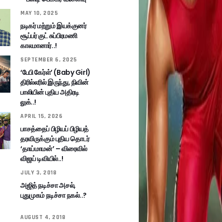
MAY 10, 2025
நடிகர் மற்றும் இயக்குனர்
சூப்பர் குட் சுப்பிரமணி
காலமானார்..!
SEPTEMBER 6, 2025
‘பேபி கேர்ள்’ (Baby Girl)
திரில்லரில் இருந்து, நிவின்
பாலியின் புதிய அதிரடி
லுக்..!
APRIL 15, 2026
பாசத்தைப் பிழியப் பிழியத்
தரவிருக்கும் புதிய தொடர்
‘தாய்மாமன்’ – விரைவில்
விஜய் டிவியில்..!
JULY 3, 2018
அஜித் நடிச்சா அசல்,
புதுமுகம் நடிச்சா நகல்..?
AUGUST 4, 2018