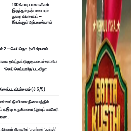
130 கோடி பயனாளிகள்
இருந்தும் நஷ்டமடையும்
துறை விவசாயம் –
இயக்குநர் ஆர்.கண்ணன்
ன் 2 – வெப் தொடர் விமர்சனம்
ாவை தமிழ்நாட்டு முதலமைச்சராகிய
! – ‘செய் செய்யாதே’ பட விழா
திரைப்பட விமர்சனம் (3.5/5)
்னாட்டு விமான நிலையத்தில்
ும் ஏ.இ.டி கருவிகளை நிறுவும் காவேரி
மனை..!
 பெறும் ஜீவாவின் ‘தகப்பன்’ ஃபர்ஸ்ட்