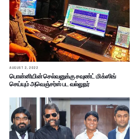
AUGUST 2, 2022
பொன்னியின் செல்வனுக்கு சவுண்ட் மிக்ஸிங்
செய்யும் அவெஞ்சர்ஸ் பட வல்லுநர்