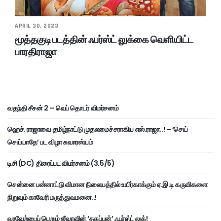
APRIL 30, 2023
மூத்தகுடி படத்தின் ஃபர்ஸ்ட் லுக்கை வெளியிட்ட
பாரதிராஜா
வதந்தி சீசன் 2 – வெப் தொடர் விமர்சனம்
ஹெச். ராஜாவை தமிழ்நாட்டு முதலமைச்சராகிய எஸ்.ராஜா..! – ‘செய்
செய்யாதே’ பட விழா சுவாரஸ்யம்
டிசி (DC) திரைப்பட விமர்சனம் (3.5/5)
சென்னை பன்னாட்டு விமான நிலையத்தில் உயிர்காக்கும் ஏ.இ.டி கருவிகளை
நிறுவும் காவேரி மருத்துவமனை..!
வரவேற்பைப் பெறும் ஜீவாவின் ‘தகப்பன்’ ஃபர்ஸ்ட் லுக்!