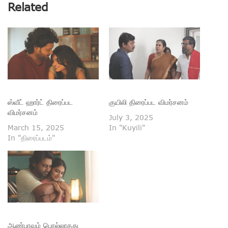
Related
ஸ்வீட் ஹார்ட் திரைப்பட
குயிலி திரைப்பட விமர்சனம்
விமர்சனம்
July 3, 2025
March 15, 2025
In "Kuyili"
In "திரைப்படம்"
ஆண்பாவம் பொல்லாதது