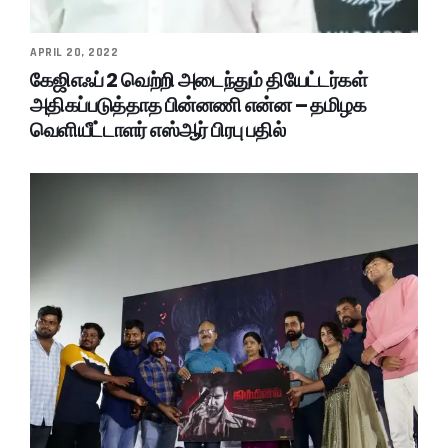
APRIL 20, 2022
கேஜிஎஃப் 2 வெற்றி அடைந்தும் தியேட்டர்கள்
அதிகப்படுத்தாத பின்னணி என்ன – தமிழக
வெளியீட்டாளர் எஸ்ஆர் பிரபு பதில்