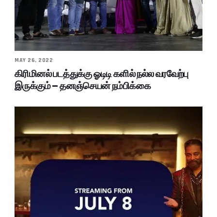
MAY 26, 2022
கிரிமினல் படத்துக்கு ஓடிடி களில் நல்ல வரவேற்பு
இருக்கும் – தனஞ்செயன் நம்பிக்கை