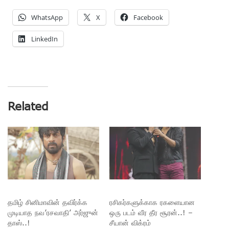
WhatsApp
X
Facebook
LinkedIn
Related
தமிழ் சினிமாவின் தவிர்க்க
ரசிகர்களுக்காக ரகளையான
முடியாத நவ’ரசவாதி’ அர்ஜுன்
ஒரு படம் வீர தீர சூரன்..! –
தாஸ்..!
சீயான் விக்ரம்