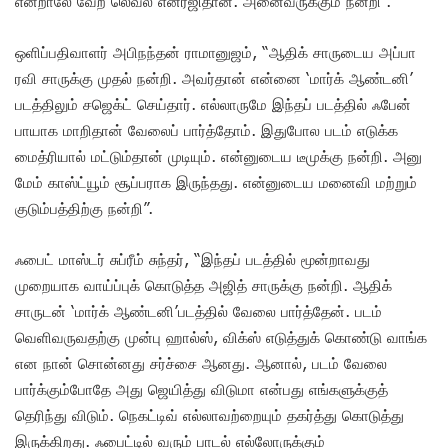
என்றாலே வேற லெவல் எனர்ஜிதான். அனைவருக்கும் நன்றி”.
ஒளிப்பதிவாளர் அபிநந்தன் ராமானுஜம், “ஆதிக் சாருடைய அப்பா
ரவி சாருக்கு முதல் நன்றி. அவர்தான் என்னை ‘மார்க் ஆண்டனி’
படத்திலும் சஜெக்ட் செய்தார். எல்லாருமே இந்தப் படத்தில் ஃபேன்
பாயாக மாறிதான் வேலைப் பார்த்தோம். இதுபோல படம் எடுக்க
மைத்ரியால் மட்டும்தான் முடியும். என்னுடைய டீமுக்கு நன்றி. அனு
மேம் காஸ்ட்யூம் சூப்பராக இருந்தது. என்னுடைய மனைவி மற்றும்
குடும்பத்திற்கு நன்றி”.
ஃபைட் மாஸ்டர் சுப்ரீம் சுந்தர், “இந்தப் படத்தில் மூன்றாவது
முறையாக வாய்ப்புக் கொடுத்த அஜித் சாருக்கு நன்றி. ஆதிக்
சாருடன் ‘மார்க் ஆண்டனி’படத்தில் வேலை பார்த்தேன். படம்
வெளிவருவதற்கு முன்பு ஹால்ஸ், விக்ஸ் எடுத்துக் கொண்டு வாங்க
என நான் சொன்னது சர்ச்சை ஆனது. ஆனால், படம் வேலை
பார்க்கும்போதே அது ஜெயித்து விடுமா என்பது எங்களுக்குத்
தெரிந்து விடும். நெகட்டிவ் எல்லாவற்றையும் தகர்த்து கொடுத்து
இருக்கிறது. ஃபைட்டில் வரும் பாடல் எல்லோருக்கும்