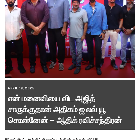
APRIL 18, 2025
என் மனைவியை விட அஜித்
சாருக்குதான் அதிகம் ஐ லவ் யூ
சொன்னேன் – ஆதிக் ரவிச்சந்திரன்
*’குட் பேட் அக்லி’ திரைப்படத்தின் சக்சஸ் மீட்!*