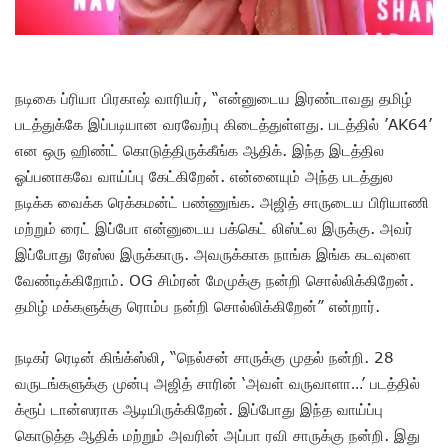
நடிகை ப்ரியா பிரகாஷ் வாரியர், “என்னுடைய இரண்டாவது தமிழ்
படத்துக்கே இப்படியான வரவேற்பு கிடைத்துள்ளது. படத்தில் ’AK64’
என ஒரு ஹிண்ட் கொடுத்திருக்கீங்க ஆதிக். இந்த இடத்தில
ஓப்பனாகவே வாய்ப்பு கேட்கிறேன். என்னையும் அந்த படத்துல
நடிக்க வைக்க ரெக்கமன்ட் பண்ணுங்க. அஜித் சாருடைய பிரியாணி
மற்றும் ரைட் இப்போ என்னுடைய பக்கெட் லிஸ்ட்ல இருக்கு. அவர்
இப்போது ரேஸ்ல இருக்காரு. அவருக்காக நாங்க இங்க கடவுளை
வேண்டிக்கிறோம். OG சிம்ரன் மேமுக்கு நன்றி சொல்லிக்கிறேன்.
தமிழ் மக்களுக்கு ரொம்ப நன்றி சொல்லிக்கிறேன்” என்றார்.
நடிகர் ரெடின் கிங்க்ஸ்லி, “நெல்சன் சாருக்கு முதல் நன்றி. 28
வருடங்களுக்கு முன்பு அஜித் சாரின் ‘அவள் வருவாளா…’ படத்தில்
க்ரூப் டான்ஸராக ஆடியிருக்கிறேன். இப்போது இந்த வாய்ப்பு
கொடுத்த ஆதிக் மற்றும் அவரின் அப்பா ரவி சாருக்கு நன்றி. இது