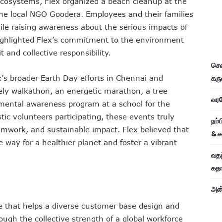
cosystems, Flex organized a beach cleanup at the
 the local NGO Goodera. Employees and their families
le raising awareness about the serious impacts of
 highlighted Flex’s commitment to the environment
and collective responsibility.
சென
கரு
ex’s broader Earth Day efforts in Chennai and
vely walkathon, an energetic marathon, a tree
வரவே
mental awareness program at a school for the
tic volunteers participating, these events truly
நம்
teamwork, and sustainable impact. Flex believed that
& ச
 way for a healthier planet and foster a vibrant
வதந
கதாப
அன்
ce that helps a diverse customer base design and
ough the collective strength of a global workforce