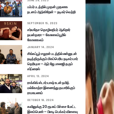
JUNE 26, 2023
பம்பர் படத்தில் முதன் முதலாக
நடனம் ஆடுகிறேன் – நடிகர் வெற்றி
SEPTEMBER 15, 2023
சர்வதேச தொழிலதிபர் ஆகிறார்
நயன்தாரா – கோலாலம்பூரில்
கோலாகலம்
JANUARY 14, 2024
சிங்கப்பூர் சலூன் படத்தில் என்னுடன்
நடித்திருக்கும் மிகப்பெரிய நடிகர் யார்
தெரியுமா – ஆர்.ஜே.பாலாஜி தரும்
சர்ப்ரைஸ்
APRIL 13, 2024
ராக்கிங் ஸ்டார் யாஷ் உடன் நமித்
மல்கோத்ரா இணைந்து தயாரிக்கும்
ராமாயணம்
OCTOBER 18, 2024
கவினுக்கு 20 ரூபாய் பிச்சை போட்ட
இளம்பெண் – பிளடி பெக்கர் விளைவு