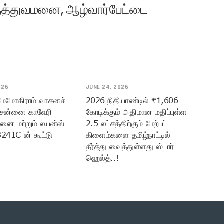
மருத்துவமனை, ஆழ்வார்பேட்டை
026
JUNE 24, 2026
 மேமோகிராம் வாகனச்
2026 நிதியாண்டில் ₹1,606
ென்னை காவேரி
கோடிக்கும் அதிமான மதிப்புள்ள
மனை மற்றும் லயன்ஸ்
2.5 லட்சத்திற்கும் மேற்பட்ட
3241C-ன் கூட்டு
கிளைம்களை தமிழ்நாட்டில்
தீர்த்து வைத்துள்ளது ஸ்டார்
ஹெல்த்..!