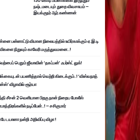
130 கோடி பயனாளிகள் இருந்தும்
நஷ்டமடையும் துறை விவசாயம் –
இயக்குநர் ஆர்.கண்ணன்
்னை பன்னாட்டு விமான நிலையத்தில் உயிர்காக்கும் ஏ.இ.டி
விகளை நிறுவும் காவேரி மருத்துவமனை..!
ற்பைப் பெறும் ஜீவாவின் ‘தகப்பன்’ ஃபர்ஸ்ட் லுக்!
பிக்கையுடன் பயணித்தால் வெற்றி கிடைக்கும்..! ‘விஸ்வநாத்
ன்ஸ்’ விழாவில் சூர்யா
்தி சீசன் 2 வெளியான பிறகு நான் நிறைய போலீஸ்
ாத்திரங்களில் நடிப்பேன்..! – சசிகுமார்
பே டயானா நன்றி அறிவிப்பு விழா !