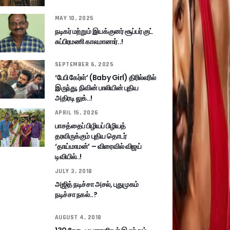
MAY 10, 2025
நடிகர் மற்றும் இயக்குனர் சூப்பர் குட்
சுப்பிரமணி காலமானார்..!
SEPTEMBER 6, 2025
‘பேபி கேர்ள்’ (Baby Girl) திரில்லரில்
இருந்து, நிவின் பாலியின் புதிய
அதிரடி லுக்..!
APRIL 15, 2026
பாசத்தைப் பிழியப் பிழியத்
தரவிருக்கும் புதிய தொடர்
‘தாய்மாமன்’ – விரைவில் விஜய்
டிவியில்..!
JULY 3, 2018
அஜித் நடிச்சா அசல், புதுமுகம்
நடிச்சா நகல்..?
AUGUST 4, 2018