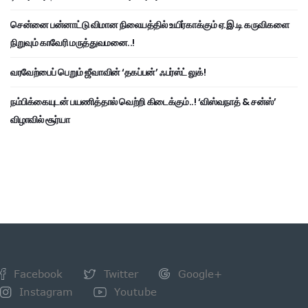
சென்னை பன்னாட்டு விமான நிலையத்தில் உயிர்காக்கும் ஏ.இ.டி கருவிகளை
நிறுவும் காவேரி மருத்துவமனை..!
வரவேற்பைப் பெறும் ஜீவாவின் ‘தகப்பன்’ ஃபர்ஸ்ட் லுக்!
நம்பிக்கையுடன் பயணித்தால் வெற்றி கிடைக்கும்..! ‘விஸ்வநாத் & சன்ஸ்’
விழாவில் சூர்யா
Facebook
Twitter
Google+
Instagram
Youtube