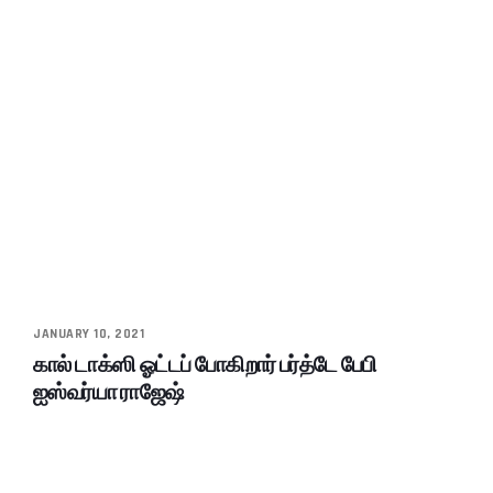
JANUARY 10, 2021
கால் டாக்ஸி ஓட்டப் போகிறார் பர்த்டே பேபி
ஐஸ்வர்யா ராஜேஷ்