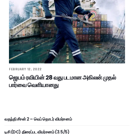
FEBRUARY 12, 2022
ஜெயம் ரவியின் 28 வது படமான அகிலன் முதல்
பார்வை வெளியானது
வதந்தி சீசன் 2 – வெப் தொடர் விமர்சனம்
டிசி (DC) திரைப்பட விமர்சனம் (3.5/5)