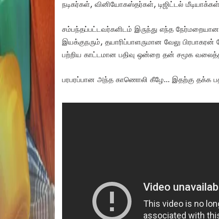
நடிகர்கள், வினியோகஸ்தர்கள், டிஜிட்டல் மீடியாக்கள
சம்பந்தப்பட்டவர்களிடம் இருந்து எந்த நேர்மறைய
இயக்குநரும், தயாரிப்பாளருமான வேலு பிரபாகரன் ஜ
பற்றிய காட்டமான பதிவு ஒன்றை தன் சமூக வலைத்தள 
பரபரப்பான அந்த காணொலி கீழே… இதற்கு தக்க பதி