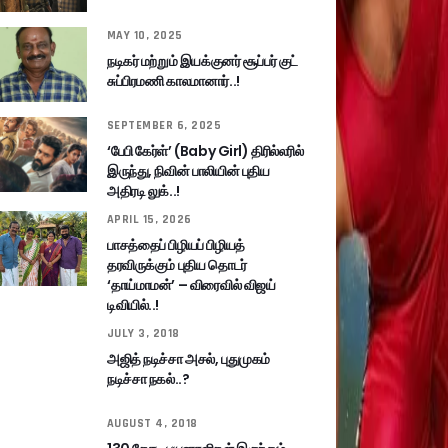
MAY 10, 2025
நடிகர் மற்றும் இயக்குனர் சூப்பர் குட்
சுப்பிரமணி காலமானார்..!
SEPTEMBER 6, 2025
‘பேபி கேர்ள்’ (Baby Girl) திரில்லரில்
இருந்து, நிவின் பாலியின் புதிய
அதிரடி லுக்..!
APRIL 15, 2026
பாசத்தைப் பிழியப் பிழியத்
தரவிருக்கும் புதிய தொடர்
‘தாய்மாமன்’ – விரைவில் விஜய்
டிவியில்..!
JULY 3, 2018
அஜித் நடிச்சா அசல், புதுமுகம்
நடிச்சா நகல்..?
AUGUST 4, 2018