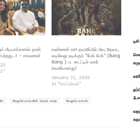
டிச
யும் மீடியாக்களால் தான்
கண்ணன் ரவி தயாரிப்பில் பிரபு தேவா,
சென
பெற்றது..! – சரவணன்
வடிவேலு நடிக்கும் “பேங் பேங்” (Bang
Bang ) பட டைட்டில் டீஸர்
கரு
025
வெளியானது!
ம்"
வரவே
January 31, 2026
In "செய்திகள்"
நம்
& ச
கே
வேலுபிரபாகரனின் காதல் கதை
வேலுபிரபாகரன்
வதந
கதாப