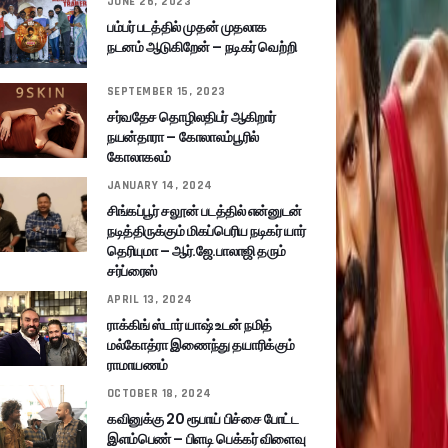
JUNE 26, 2023
பம்பர் படத்தில் முதன் முதலாக
நடனம் ஆடுகிறேன் – நடிகர் வெற்றி
SEPTEMBER 15, 2023
சர்வதேச தொழிலதிபர் ஆகிறார்
நயன்தாரா – கோலாலம்பூரில்
கோலாகலம்
JANUARY 14, 2024
சிங்கப்பூர் சலூன் படத்தில் என்னுடன்
நடித்திருக்கும் மிகப்பெரிய நடிகர் யார்
தெரியுமா – ஆர்.ஜே.பாலாஜி தரும்
சர்ப்ரைஸ்
APRIL 13, 2024
ராக்கிங் ஸ்டார் யாஷ் உடன் நமித்
மல்கோத்ரா இணைந்து தயாரிக்கும்
ராமாயணம்
OCTOBER 18, 2024
கவினுக்கு 20 ரூபாய் பிச்சை போட்ட
இளம்பெண் – பிளடி பெக்கர் விளைவு