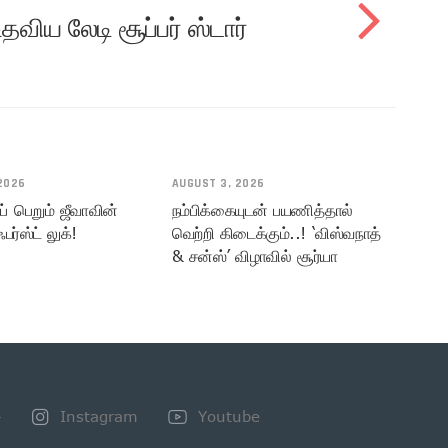
தவிய லேடி சூப்பர் ஸ்டார்
2026
AUGUST 3, 2026
் பெறும் ஜீவாவின்
நம்பிக்கையுடன் பயணித்தால்
பர்ஸ்ட் லுக்!
வெற்றி கிடைக்கும்..! ‘விஸ்வநாத்
& சன்ஸ்’ விழாவில் சூர்யா
+
Instagram
Youtube