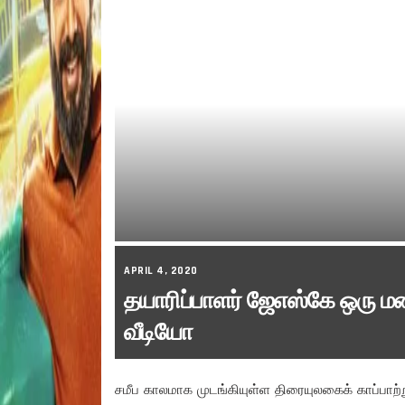
APRIL 4, 2020
தயாரிப்பாளர் ஜேஎஸ்கே ஒரு மன
வீடியோ
சமீப காலமாக முடங்கியுள்ள திரையுலகைக் காப்பா