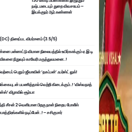
130 கோடி பயனாளிகள் இருந்தும்
நஷ்டமடையும் துறை விவசாயம் –
இயக்குநர் ஆர்.கண்ணன்
ி (DC) திரைப்பட விமர்சனம் (3.5/5)
்னை பன்னாட்டு விமான நிலையத்தில் உயிர்காக்கும் ஏ.இ.டி
விகளை நிறுவும் காவேரி மருத்துவமனை..!
ற்பைப் பெறும் ஜீவாவின் ‘தகப்பன்’ ஃபர்ஸ்ட் லுக்!
பிக்கையுடன் பயணித்தால் வெற்றி கிடைக்கும்..! ‘விஸ்வநாத்
ன்ஸ்’ விழாவில் சூர்யா
்தி சீசன் 2 வெளியான பிறகு நான் நிறைய போலீஸ்
ாத்திரங்களில் நடிப்பேன்..! – சசிகுமார்