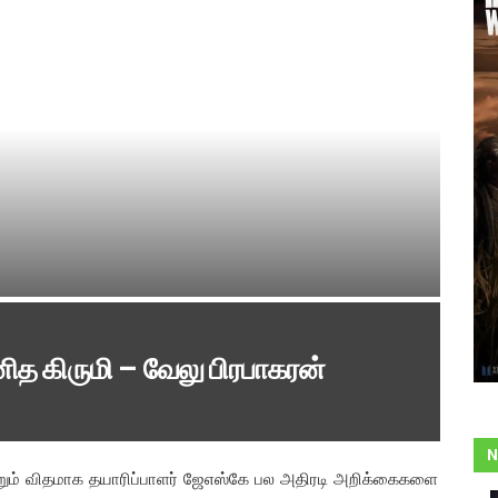
ித கிருமி – வேலு பிரபாகரன்
N
ற்றும் விதமாக தயாரிப்பாளர் ஜேஎஸ்கே பல அதிரடி அறிக்கைகளை