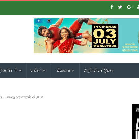
திரைப்படம்
கல்வி
பல்சுவை
சிறப்புக் கட்டுரை
மி – வேலு பிரபாகரன் வீடியோ