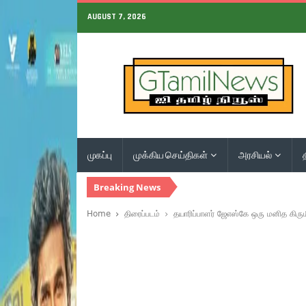
AUGUST 7, 2026
முகப்பு
முக்கிய செய்திகள்
அரசியல்
Breaking News
Home
திரைப்படம்
தயாரிப்பாளர் ஜேஎஸ்கே ஒரு மனித கிரு