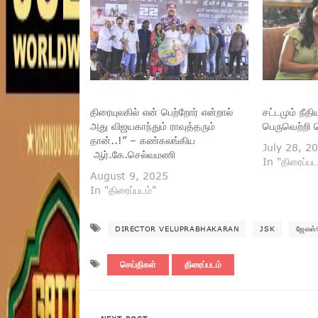
திரையுலகில் என் பெற்றோர் என்றால்
சட்டமும் நீதி
அது விஜயகாந்தும் ராவுத்தரும்
பெருவெற்றி 
தான்..!” – கண்கலங்கிய
July 28, 2
ஆர்.கே.செல்வமணி
In "திரைப்பட
August 9, 2025
In "திரைப்படம்"
DIRECTOR VELUPRABHAKARAN
JSK
ஜேஎஸ்
செய்திகள்
திரைப்படம்