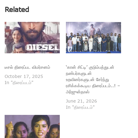
Related
டீசல் திரைப்பட விமர்சனம்
‘கான் சிட்டி’ குடும்பத்துடன்
நண்பர்களுடன்
October 17, 2025
உறவினர்களுடன் சேர்ந்து
In "திரைப்படம்"
ரசிக்கக்கூடிய திரைப்படம்..! –
அர்ஜுன்தாஸ்
June 21, 2026
In "திரைப்படம்"