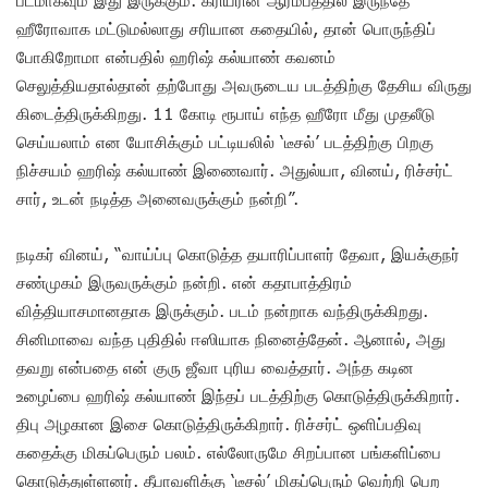
படமாகவும் இது இருக்கும். கரியரின் ஆரம்பத்தில் இருந்தே
ஹீரோவாக மட்டுமல்லாது சரியான கதையில், தான் பொருந்திப்
போகிறோமா என்பதில் ஹரிஷ் கல்யாண் கவனம்
செலுத்தியதால்தான் தற்போது அவருடைய படத்திற்கு தேசிய விருது
கிடைத்திருக்கிறது. 11 கோடி ரூபாய் எந்த ஹீரோ மீது முதலீடு
செய்யலாம் என யோசிக்கும் பட்டியலில் ‘டீசல்’ படத்திற்கு பிறகு
நிச்சயம் ஹரிஷ் கல்யாண் இணைவார். அதுல்யா, வினய், ரிச்சர்ட்
சார், உடன் நடித்த அனைவருக்கும் நன்றி”.
நடிகர் வினய், “வாய்ப்பு கொடுத்த தயாரிப்பாளர் தேவா, இயக்குநர்
சண்முகம் இருவருக்கும் நன்றி. என் கதாபாத்திரம்
வித்தியாசமானதாக இருக்கும். படம் நன்றாக வந்திருக்கிறது.
சினிமாவை வந்த புதிதில் ஈஸியாக நினைத்தேன். ஆனால், அது
தவறு என்பதை என் குரு ஜீவா புரிய வைத்தார். அந்த கடின
உழைப்பை ஹரிஷ் கல்யாண் இந்தப் படத்திற்கு கொடுத்திருக்கிறார்.
திபு அழகான இசை கொடுத்திருக்கிறார். ரிச்சர்ட் ஒளிப்பதிவு
கதைக்கு மிகப்பெரும் பலம். எல்லோருமே சிறப்பான பங்களிப்பை
கொடுத்துள்ளனர். தீபாவளிக்கு ‘டீசல்’ மிகப்பெரும் வெற்றி பெற