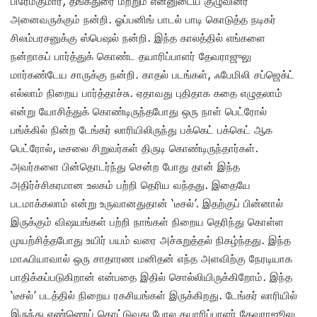
பிரேம்குமார், தங்கதுரை மற்றும் என்னுடைய குழுவினர்
அனைவருக்கும் நன்றி. ஓப்பனிங் பாடல் பாடி கொடுத்த நடிகர்
சிலம்பரசனுக்கு ஸ்பெஷல் நன்றி. இந்த காலத்தில் எங்களை
நன்றாகப் பார்த்துக் கொண்ட தயாரிப்பாளர் தேவராஜுலு
மார்கண்டேய சாருக்கு நன்றி. காதல் படங்கள், ஃபேமிலி சப்ஜெக்ட்
எல்லாம் நிறைய பார்த்தாச்சு. ஏதாவது புதிதாக கதை எழுதலாம்
என்று யோசித்துக் கொண்டிருந்தபோது ஒரு நாள் பெட்ரோல்
பங்க்கில் நின்ற டேங்கர் லாரியிலிருந்து பக்கெட் பக்கெட் ஆக
பெட்ரோல், டீசலை சிறுவர்கள் திருடி கொண்டிருந்தார்கள்.
அவர்களை பின்தொடர்ந்து சென்ற போது தான் இந்த
அதிர்ச்சிகரமான உலகம் பற்றி தெரிய வந்தது. இதையே
படமாக்கலாம் என்று உருவானதுதான் ‘டீசல்’. இதற்குப் பின்னால்
இருக்கும் விஷயங்கள் பற்றி நாங்கள் நிறைய தெரிந்து கொள்ள
முயற்சித்தபோது உயிர் பயம் வரை அச்சுறுத்தல் நிகழ்ந்தது. இந்த
மாஃபியாவால் ஒரு சாதாரண மனிதன் எந்த அளவிற்கு நேரடியாக
பாதிக்கப்படுகிறான் என்பதை இதில் சொல்லியிருக்கிறோம். இந்த
‘டீசல்’ படத்தில் நிறைய ரகசியங்கள் இருக்கிறது. டேங்கர் லாரியில்
இருந்து எண்ணெய் கொட்டுவது போல தயாரிப்பாளர் தேவராஜூலு