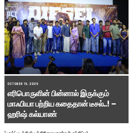
OCTOBER 15, 2025
எரிபொருளின் பின்னால் இருக்கும்
மாஃபியா பற்றிய கதைதான் டீசல்..! –
ஹரிஷ் கல்யாண்
‘டீசல்’ படத்தின் பத்திரிகையாளர்கள் சந்திப்பு!