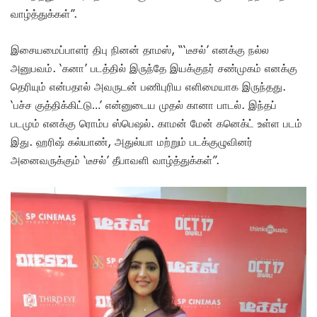
வாழ்த்துக்கள்”.
இசையமைப்பாளர் திபு நினன் தாமஸ், “‘டீசல்’ எனக்கு நல்ல
அனுபவம். ‘கனா’ படத்தில் இருந்தே இயக்குநர் சண்முகம் எனக்கு
தெரியும் என்பதால் அவருடன் பணிபுரிய எளிமையாக இருந்தது.
‘பச்ச குத்திக்கிட்டு…’ என்னுடைய முதல் கானா பாடல். இந்தப்
படமும் எனக்கு ரொம்ப ஸ்பெஷல். காமன் மேன் கனெக்ட் உள்ள படம்
இது. ஹரிஷ் கல்யாண், அதுல்யா மற்றும் படக்குழுவினர்
அனைவருக்கும் ‘டீசல்’ தீபாவளி வாழ்த்துக்கள்”.