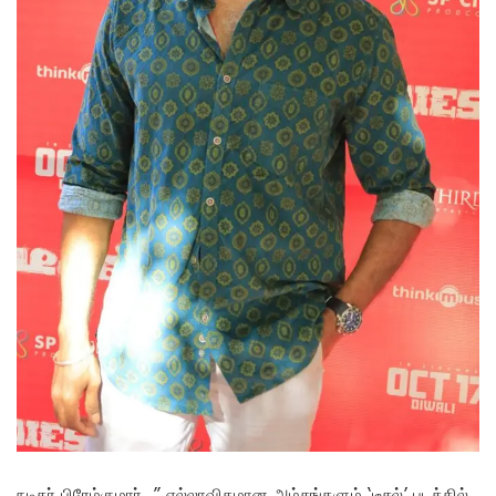
நடிகர் பிரேம்குமார், ” எல்லாவிதமான அம்சங்களும் ‘டீசல்’ படத்தில்