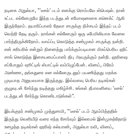
நடிகை அதுல்யா, “‘டீசல்’ படம் எனக்கு ரொம்பவே ஸ்பெஷல். நான்
உட்பட எல்லோருமே இந்த படத்துடன் எமோஷனலாக கனெக்ட் ஆகி
இருந்தோம். தயாரிப்பாளர் தேவா சாருக்கு நிச்சயம் இந்தப் படம்
வெற்றி தேடி தரும். நாங்கள் எல்லோரும் ஒரு ஃபேமிலியாக வேலை
பார்த்திருக்கிறோம். வாய்ப்பு கொடுத்த சண்முகம் சாருக்கு நன்றி.
என் கரியரில் என்றும் நினைத்து பார்க்கும்படியான மிகப்பெரிய ஹிட்
சாங் கொடுத்த இசையமைப்பாளர் திபு அவருக்கும் நன்றி. ஹரிஷை
எப்போதும் ஷூட்டிங் ஸ்பாட்டில் வம்பிழுப்பேன். வினய், பிரேம்
அண்ணா, தங்கதுரை என எல்லோருடனும் பயணித்தது மறக்க
முடியாத அனுபவமாக இருந்தது. இவ்வளவு பெரிய நடிகர்கள்
குழுவுடன் சேர்ந்து நடித்தது மகிழ்ச்சி. உங்கள் தீபாவளியை ‘டீசல்’
படத்துடன் சேர்ந்து கொண்டாடுங்கள்”.
இயக்குநர் சண்முகம் முத்துசாமி, “‘டீசல்’ படம் ஆரம்பித்ததில்
இருந்து வெளியீடு வரை எந்த சோர்வும் இல்லாமல் இன்முகத்தோடு
உழைத்த நடிகர்கள் ஹரிஷ் கல்யாண், அதுல்யா ரவி, வினய்,