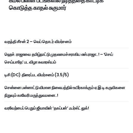
கமல் பலான படங்களில் நடித்ததை காட்டிக்
கொடுத்த காதல் சுகுமார்
வதந்தி சீசன் 2 – வெப் தொடர் விமர்சனம்
ஹெச். ராஜாவை தமிழ்நாட்டு முதலமைச்சராகிய எஸ்.ராஜா..! – ‘செய்
செய்யாதே’ பட விழா சுவாரஸ்யம்
டிசி (DC) திரைப்பட விமர்சனம் (3.5/5)
சென்னை பன்னாட்டு விமான நிலையத்தில் உயிர்காக்கும் ஏ.இ.டி கருவிகளை
நிறுவும் காவேரி மருத்துவமனை..!
வரவேற்பைப் பெறும் ஜீவாவின் ‘தகப்பன்’ ஃபர்ஸ்ட் லுக்!