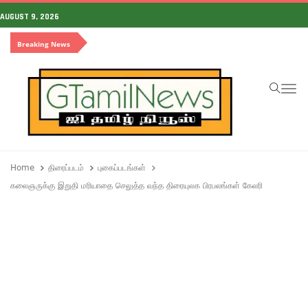
AUGUST 9, 2026
Breaking News
To
Home
திரைப்படம்
புகைப்படங்கள்
கலைஞருக்கு இறுதி மரியாதை செலுத்த வந்த திரையுலக பிரபலங்கள் கேலரி