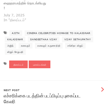
ஹைதராபாத்தில் தொடங்கியது
!
July 7, 2025
In "திரைப்படம்"
AJITH
CINEMA CELEBRITIES HOMAGE TO KALAIGNAR
KALAIGNAR
SANGEETHAA VIJAY
VIJAY SETHUPATHY
அஜித்
கலைஞர்
கலைஞர் கருணாநிதி
சங்கீதா விஜய்
விஜய் சேதுபதி
திரைப்படம்
புகைப்படங்கள்
NEXT POST
எச்சரிக்கை படத்தின் படப்பிடிப்பு புகைப்பட
கேலரி