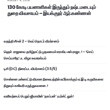
AUGUST 4, 2018
130 கோடி பயனாளிகள் இருந்தும் நஷ்டமடையும்
துறை விவசாயம் – இயக்குநர் ஆர்.கண்ணன்
வதந்தி சீசன் 2 – வெப் தொடர் விமர்சனம்
ஹெச். ராஜாவை தமிழ்நாட்டு முதலமைச்சராகிய எஸ்.ராஜா..! – ‘செய்
செய்யாதே’ பட விழா சுவாரஸ்யம்
டிசி (DC) திரைப்பட விமர்சனம் (3.5/5)
சென்னை பன்னாட்டு விமான நிலையத்தில் உயிர்காக்கும் ஏ.இ.டி கருவிகளை
நிறுவும் காவேரி மருத்துவமனை..!
வரவேற்பைப் பெறும் ஜீவாவின் ‘தகப்பன்’ ஃபர்ஸ்ட் லுக்!