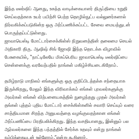
இந்த டீலர்ஷிப் ஆனது, உகந்த வாடிக்கையாளர் திருப்தியை உறுதி
செய்வதற்காக உயர் பயிற்சி பெற்ற தொழில்நுட்ப வல்லுனர்களால்
நிர்வகிக்கப்படுகின்ற ஒரு அர்ப்பணிக்கப்பட்ட சேவை மையத்துடன்
பொருத்தப்பட்டுள்ளது.
ஜாவாயெஸ்டி மோட்டார்சைக்கிள்ஸ் நிறுவனத்தின் தலைமை செயல்
அதிகாரி திரு. ஆஷிஷ் சிங் ஜோஷி இந்த தொடக்க விழாவில்
பேசுகையில், “நாட்டிலேயே மிகப்பெரிய ஜாவாயெஸ்டி டீலர்ஷிப்பை
சென்னைக்கு வரவேற்பதில் நாங்கள் மகிழ்ச்சியடைகிறோம்.
தமிழ்நாடு மாநிலம் எங்களுக்கு ஒரு குறிப்பிடத்தக்க சந்தையாக
இருக்கிறது, மேலும் இந்த விரிவாக்கம் எங்கள் புரவலர்களுக்கு
அவர்கள் எங்கள் விற்பனையகத்தில் நுழைந்தது முதல் அவர்கள்
தங்கள் புத்தம் புதிய மோட்டார் சைக்கிள்களில் சவாரி செய்யும் வரை
சாத்தியமான சிறந்த அனுபவத்தை வழங்குவதற்கான எங்கள்
அர்ப்பணிப்பை பிரதிபலிக்கிறது. இந்த வசதியானது, இன்னும் பல
ஆர்வலர்களை இந்த பந்தத்தில் சேர்க்க உதவும் என்று நாங்கள்
நம்பிக்கையுடன் உள்ளோம்.”என்று கூறினார்.