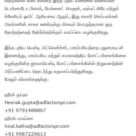
ஷேடுகளில் கிடைக்கின்ற இந்த புதிய வண்ணக் கலவைகள்
டொர்னாடோ பிளாக், மேக்னைட் மெரூன், வுல்ஃப் கிரே மற்றும்
க்லேசியர் ஒயிட் ஆகியவை ஆகும், இது சவாரி செய்பவர்கள்
அவர்களின் சாகச உணர்வுக்கு மிகவும் பொருத்தமான ஒரு
தோற்றத்தைத் தேர்ந்தெடுக்கும் வாய்ப்பை வழங்குகிறது.
இந்த புதிய யெஸ்டி அட்வென்ச்சர், பாரம்பரியத்தை புதுமையுடன்
இணைத்து, பாரம்பரிய மற்றும் சமகாலத்திய மோட்டார்சைக்கிளை
வழங்குகின்ற ஜாவாயெஸ்டி மோட்டார்சைக்கிள்ஸ் நிறுவனத்தின்
அர்ப்பணிப்பை தொடர்ந்து உருவகப்படுத்துகிறது.
மேலும் விவரங்களுக்கு:
ஹீரக் குப்தா
Heerak.gupta@adfactorspr.com
+91 9791488867
ஹிரல் பாஃப்னா
hiral.bafna@adfactorspr.com
+91 9987229613