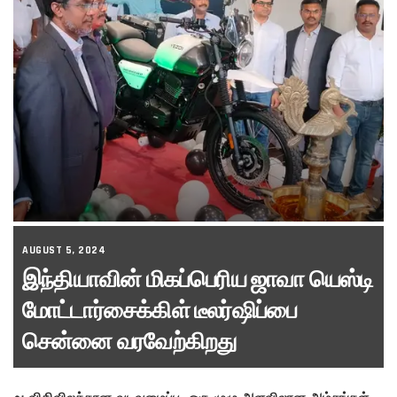
AUGUST 5, 2024
இந்தியாவின் மிகப்பெரிய ஜாவா யெஸ்டி
மோட்டார்சைக்கிள் டீலர்ஷிப்பை
சென்னை வரவேற்கிறது
~ விதிவிலக்கான வடிவமைப்பு, ஒரு முழு அளவிலான அம்சங்கள்